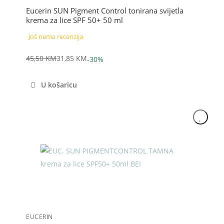
Eucerin SUN Pigment Control tonirana svijetla
krema za lice SPF 50+ 50 ml
Još nema recenzija
45,50
KM
31,85
KM
-30%
Izvorna
Trenutna
cijena
cijena
U košaricu
bila
je:
je:
31,85 KM.
45,50 KM.
Akcija
EUCERIN