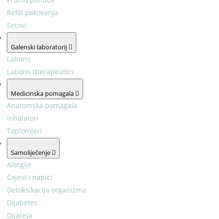
Refill pakovanja
Setovi
Galenski laboratorij
Laboris
Laboris therapeutics
Medicinska pomagala
Anatomska pomagala
Inhalatori
Toplomjeri
Samoliječenje
Alergije
Čajevi i napici
Detoksikacija organizma
Dijabetes
Dijareja