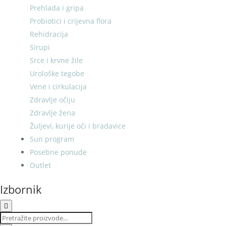
Prehlada i gripa
Probiotici i crijevna flora
Rehidracija
Sirupi
Srce i krvne žile
Urološke tegobe
Vene i cirkulacija
Zdravlje očiju
Zdravlje žena
Žuljevi, kurije oči i bradavice
Sun program
Posebne ponude
Outlet
Izbornik