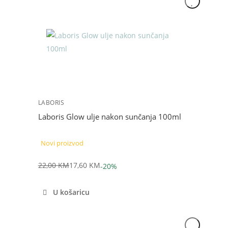
Akcija
LABORIS
Laboris Glow ulje nakon sunčanja 100ml
Novi proizvod
22,00
KM
17,60
KM
-20%
Izvorna
Trenutna
cijena
cijena
U košaricu
bila
je:
je:
17,60 KM.
22,00 KM.
Akcija