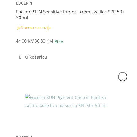
EUCERIN
Eucerin SUN Sensitive Protect krema za lice SPF 50+
50 ml
Još nema recenzija
44,00
KM
30,80
KM
-30%
Izvorna
Trenutna
cijena
cijena
U košaricu
bila
je:
je:
30,80 KM.
44,00 KM.
Akcija