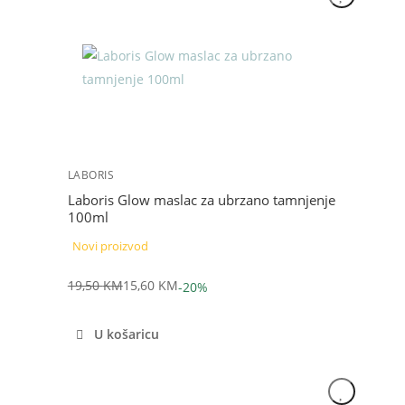
LABORIS
Laboris Glow maslac za ubrzano tamnjenje
100ml
Novi proizvod
19,50
KM
15,60
KM
-20%
Izvorna
Trenutna
cijena
cijena
U košaricu
bila
je:
je:
15,60 KM.
19,50 KM.