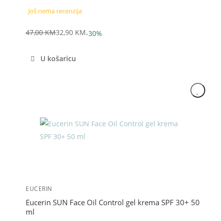
Još nema recenzija
47,00
KM
32,90
KM
-30%
Izvorna
Trenutna
cijena
cijena
U košaricu
bila
je:
je:
32,90 KM.
47,00 KM.
Akcija
EUCERIN
Eucerin SUN Face Oil Control gel krema SPF 30+ 50
ml