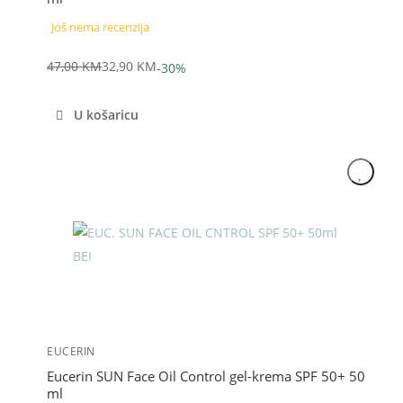
Još nema recenzija
47,00
KM
32,90
KM
-30%
Izvorna
Trenutna
cijena
cijena
U košaricu
bila
je:
je:
32,90 KM.
47,00 KM.
Akcija
EUCERIN
Eucerin SUN Face Oil Control gel-krema SPF 50+ 50
ml