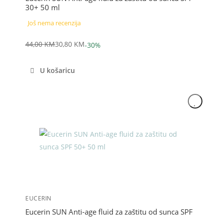
30+ 50 ml
Još nema recenzija
44,00
KM
30,80
KM
-30%
Izvorna
Trenutna
cijena
cijena
U košaricu
bila
je:
je:
30,80 KM.
44,00 KM.
Akcija
EUCERIN
Eucerin SUN Anti-age fluid za zaštitu od sunca SPF