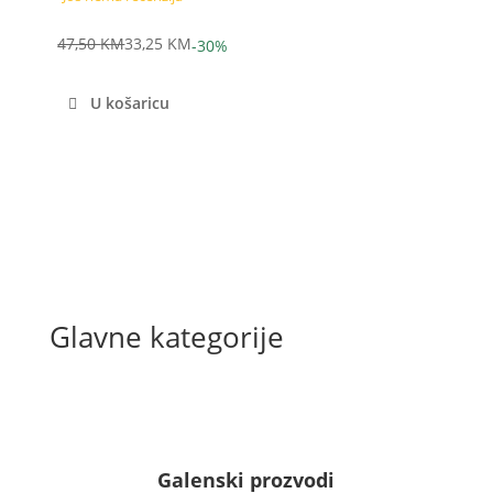
47,50
KM
33,25
KM
-30%
Izvorna
Trenutna
cijena
cijena
U košaricu
bila
je:
je:
33,25 KM.
47,50 KM.
Glavne kategorije
Galenski prozvodi