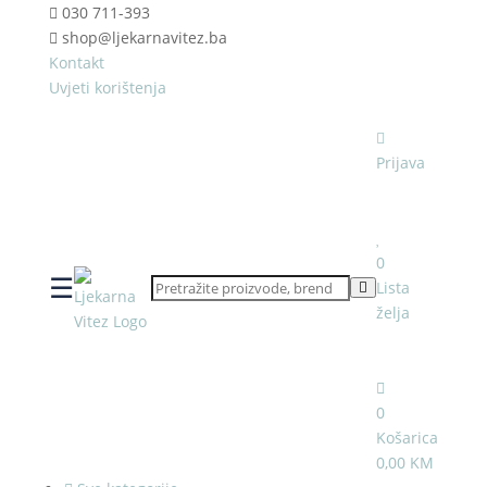
030 711-393
shop@ljekarnavitez.ba
Kontakt
Uvjeti korištenja
Prijava
0
☰
Lista
želja
0
Košarica
0,00 KM