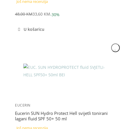
Još nema recenzija
48,00
KM
33,60
KM
-30%
Izvorna
Trenutna
cijena
cijena
U košaricu
bila
je:
je:
33,60 KM.
48,00 KM.
Akcija
EUCERIN
Eucerin SUN Hydro Protect Hell svijetli tonirani
lagani fluid SPF 50+ 50 ml
Još nema recenzija