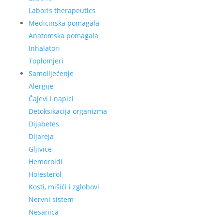
Laboris therapeutics
Medicinska pomagala
Anatomska pomagala
Inhalatori
Toplomjeri
Samoliječenje
Alergije
Čajevi i napici
Detoksikacija organizma
Dijabetes
Dijareja
Gljivice
Hemoroidi
Holesterol
Kosti, mišići i zglobovi
Nervni sistem
Nesanica