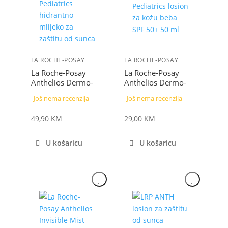
LA ROCHE-POSAY
LA ROCHE-POSAY
La Roche-Posay
La Roche-Posay
Anthelios Dermo-
Anthelios Dermo-
Pediatrics hidrantno
Pediatrics losion za
Još nema recenzija
Još nema recenzija
mlijeko za zaštitu od
kožu beba SPF 50+
sunca za djecu SPF
50 ml
49,90
KM
29,00
KM
50+ 250 ml + La
Roche-Posay Lipikar
Cleansing Oil AP+
U košaricu
U košaricu
100 ml SET