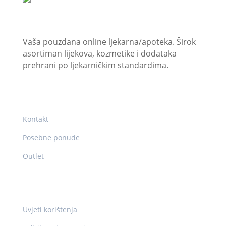
JU “Internacionalna ljekarna/apoteka Vitez”
Vaša pouzdana online ljekarna/apoteka. Širok
asortiman lijekova, kozmetike i dodataka
prehrani po ljekarničkim standardima.
Korisni linkovi
Kontakt
Posebne ponude
Outlet
Pravne info
Uvjeti korištenja