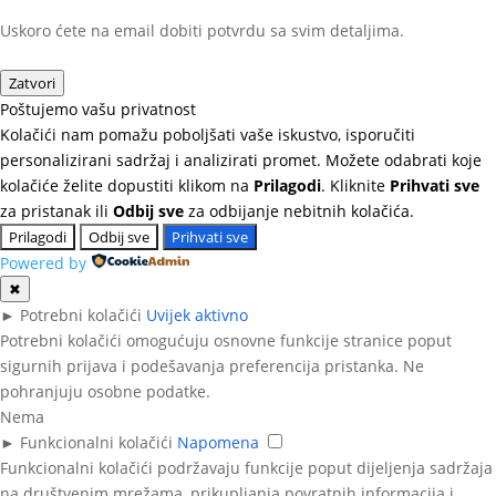
Uskoro ćete na email dobiti potvrdu sa svim detaljima.
Zatvori
Poštujemo vašu privatnost
Kolačići nam pomažu poboljšati vaše iskustvo, isporučiti
personalizirani sadržaj i analizirati promet. Možete odabrati koje
kolačiće želite dopustiti klikom na
Prilagodi
. Kliknite
Prihvati sve
za pristanak ili
Odbij sve
za odbijanje nebitnih kolačića.
Prilagodi
Odbij sve
Prihvati sve
Powered by
✖
►
Potrebni kolačići
Uvijek aktivno
Potrebni kolačići omogućuju osnovne funkcije stranice poput
sigurnih prijava i podešavanja preferencija pristanka. Ne
pohranjuju osobne podatke.
Nema
►
Funkcionalni kolačići
Napomena
Funkcionalni kolačići podržavaju funkcije poput dijeljenja sadržaja
na društvenim mrežama, prikupljanja povratnih informacija i