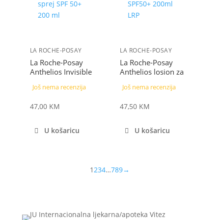
LA ROCHE-POSAY
LA ROCHE-POSAY
La Roche-Posay
La Roche-Posay
Anthelios Invisible
Anthelios losion za
Mist sprej SPF 50+
zaštitu od sunca SPF
Još nema recenzija
Još nema recenzija
200 ml
50+ 200 ml
47,00
KM
47,50
KM
U košaricu
U košaricu
1
2
3
4
…
7
8
9
→