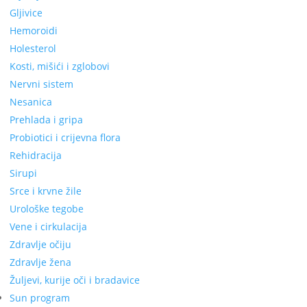
Gljivice
Hemoroidi
Holesterol
Kosti, mišići i zglobovi
Nervni sistem
Nesanica
Prehlada i gripa
Probiotici i crijevna flora
Rehidracija
Sirupi
Srce i krvne žile
Urološke tegobe
Vene i cirkulacija
Zdravlje očiju
Zdravlje žena
Žuljevi, kurije oči i bradavice
Sun program