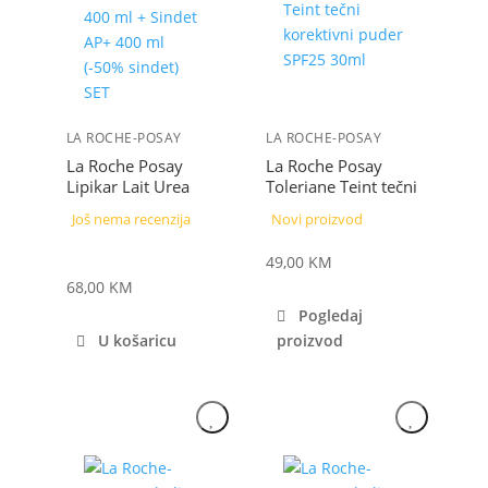
LA ROCHE-POSAY
LA ROCHE-POSAY
La Roche Posay
La Roche Posay
Lipikar Lait Urea
Toleriane Teint tečni
10% 400 ml +
korektivni puder
Još nema recenzija
Novi proizvod
Sindet AP+ 400 ml
SPF25 30ml
(-50% sindet) SET
49,00
KM
68,00
KM
Pogledaj
U košaricu
proizvod