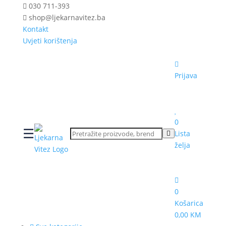
030 711-393
shop@ljekarnavitez.ba
Kontakt
Uvjeti korištenja
Prijava
0
☰
Lista
želja
0
Košarica
0,00 KM