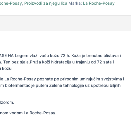
oche-Posay
,
Proizvodi za njegu lica
Marka:
La Roche-Posay
 HA Legere vlaži vašu kožu 72 h. Koža je trenutno blistava i
 Ten bez sjaja.Pruža koži hidrataciju u trajanju od 72 sata i
u kožu.
ode La Roche-Posay poznate po prirodnim umirujućim svojstvima i
om biofermentacije putem Zelene tehnologije uz upotrebu biljnih
dzorom.
alnom vodom La Roche-Posay.