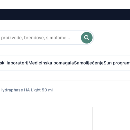
ki laboratorij
Medicinska pomagala
Samoliječenje
Sun progra
Hydraphase HA Light 50 ml