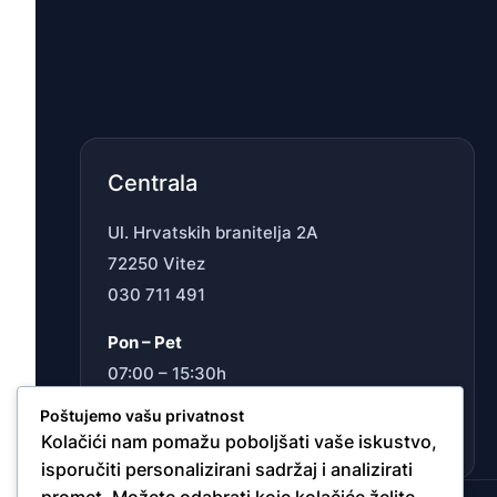
Centrala
Ul. Hrvatskih branitelja 2A
72250 Vitez
030 711 491
Pon – Pet
07:00 – 15:30h
Sub
Poštujemo vašu privatnost
Ne radimo
Kolačići nam pomažu poboljšati vaše iskustvo,
isporučiti personalizirani sadržaj i analizirati