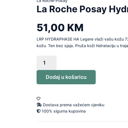
La Roche-Posay
La Roche Posay Hyd
51,00
KM
LRP HYDRAPHASE HA Legere vlaži vašu kožu 72 h. 
kožu. Ten bez sjaja. Pruža koži hidrataciju u tra
La
Roche
Posay
Dodaj u košaricu
Hydraphase
HA
Light
50
ml
Dostava prema važećem cjeniku
količina
100% sigurna kupovina