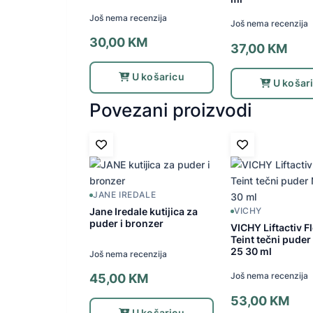
Još nema recenzija
Još nema recenzija
30,00
KM
37,00
KM
U košaricu
U košar
Povezani proizvodi
JANE IREDALE
Jane Iredale kutijica za
VICHY
puder i bronzer
VICHY Liftactiv Fle
Teint tečni pude
25 30 ml
Još nema recenzija
Još nema recenzija
45,00
KM
53,00
KM