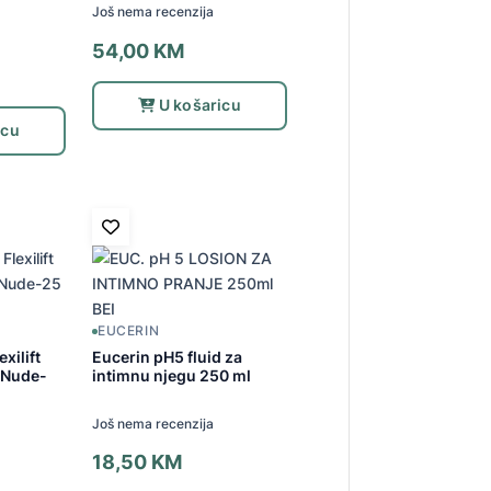
Još nema recenzija
54,00
KM
U košaricu
icu
EUCERIN
xilift
Eucerin pH5 fluid za
r Nude-
intimnu njegu 250 ml
Još nema recenzija
18,50
KM