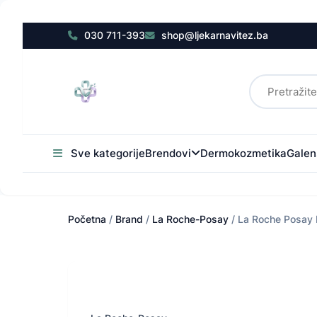
030 711-393
shop@ljekarnavitez.ba
Sve kategorije
Brendovi
Dermokozmetika
Galens
Početna
/
Brand
/
La Roche-Posay
/ La Roche Posay 