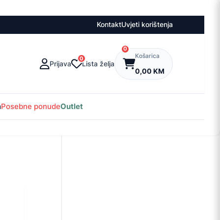
Kontakt
Uvjeti korištenja
0
Košarica
0
Prijava
Lista želja
0,00 KM
m
Posebne ponude
Outlet