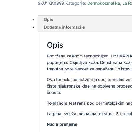
SKU:
KK0999
Kategorije:
Dermokozmetika
,
La R
Opis
Dodatne informacije
Opis
Podržana zelenom tehnologijom, HYDRAPHASE
popunjena. Osjetljiva koža. Dehidrirana koža.
trenutnu popunjenost za osnaženu i blistav
Ova formula jedinstveni je spoj termalne v
čiste hijaluronske kiseline dobivene proces
šećera.
Tolerancija testirana pod dermatološkim na
Lagana, svježa, nemasna tekstura. S term
Način primjene