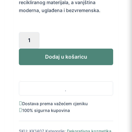
recikliranog materijala, a vanjština
moderna, uglađena i bezvremenska.
Jane
Iredale
kutijica
za
Dodaj u košaricu
puder
i
bronzer
količina
Dostava prema važećem cjeniku
100% sigurna kupovina
SKU:
KK1407
Kategorije:
Dekorativna kozmetika
,