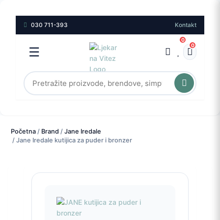
030 711-393
Kontakt
0
0
☰
Početna
/
Brand
/
Jane Iredale
/ Jane Iredale kutijica za puder i bronzer