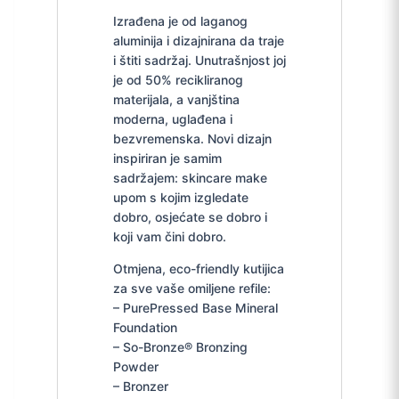
Izrađena je od laganog
aluminija i dizajnirana da traje
i štiti sadržaj. Unutrašnjost joj
je od 50% recikliranog
materijala, a vanjština
moderna, uglađena i
bezvremenska. Novi dizajn
inspiriran je samim
sadržajem: skincare make
upom s kojim izgledate
dobro, osjećate se dobro i
koji vam čini dobro.
Otmjena, eco-friendly kutijica
za sve vaše omiljene refile:
– PurePressed Base Mineral
Foundation
– So-Bronze® Bronzing
Powder
– Bronzer