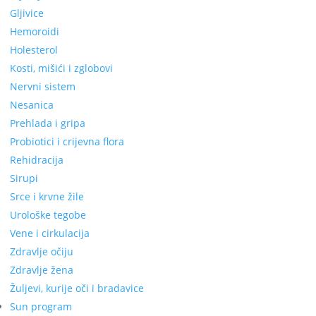
Gljivice
Hemoroidi
Holesterol
Kosti, mišići i zglobovi
Nervni sistem
Nesanica
Prehlada i gripa
Probiotici i crijevna flora
Rehidracija
Sirupi
Srce i krvne žile
Urološke tegobe
Vene i cirkulacija
Zdravlje očiju
Zdravlje žena
Žuljevi, kurije oči i bradavice
Sun program