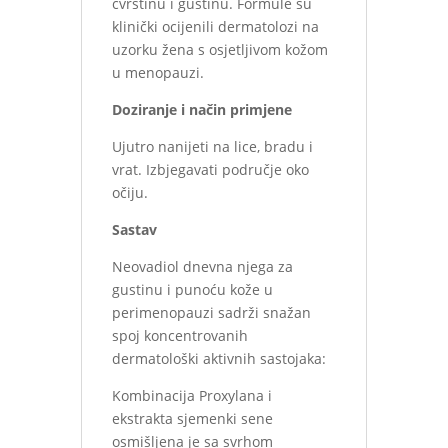
čvrstinu i gustinu. Formule su
klinički ocijenili dermatolozi na
uzorku žena s osjetljivom kožom
u menopauzi.
Doziranje i način primjene
Ujutro nanijeti na lice, bradu i
vrat. Izbjegavati područje oko
očiju.
Sastav
Neovadiol dnevna njega za
gustinu i punoću kože u
perimenopauzi sadrži snažan
spoj koncentrovanih
dermatološki aktivnih sastojaka:
Kombinacija Proxylana i
ekstrakta sjemenki sene
osmišljena je sa svrhom