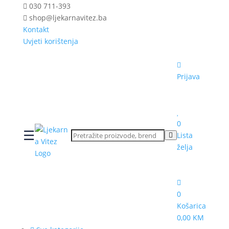
030 711-393
shop@ljekarnavitez.ba
Kontakt
Uvjeti korištenja
Prijava
0
☰
Lista
želja
0
Košarica
0,00 KM