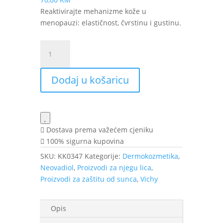
Reaktivirajte mehanizme kože u
menopauzi: elastičnost, čvrstinu i gustinu.
VICHY
Neovadiol
Post-
Dodaj u košaricu
Menopause
SPF
50+
dnevna
krema
Dostava prema važećem cjeniku
50
100% sigurna kupovina
ml
SKU:
KK0347
Kategorije:
Dermokozmetika
,
količina
Neovadiol
,
Proizvodi za njegu lica
,
Proizvodi za zaštitu od sunca
,
Vichy
Opis