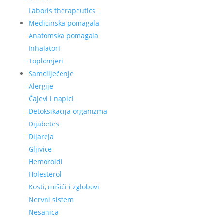
Laboris therapeutics
Medicinska pomagala
Anatomska pomagala
Inhalatori
Toplomjeri
Samoliječenje
Alergije
Čajevi i napici
Detoksikacija organizma
Dijabetes
Dijareja
Gljivice
Hemoroidi
Holesterol
Kosti, mišići i zglobovi
Nervni sistem
Nesanica