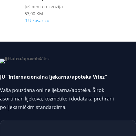
Još nema recenzija
53,00
KM
U košaricu
JU “Internacionalna ljekarna/apoteka Vitez”
Vaša pouzdana online ljekarna/apoteka. Širok
asortiman lijekova, kozmetike i dodataka prehrani
po ljekarničkim standardima.