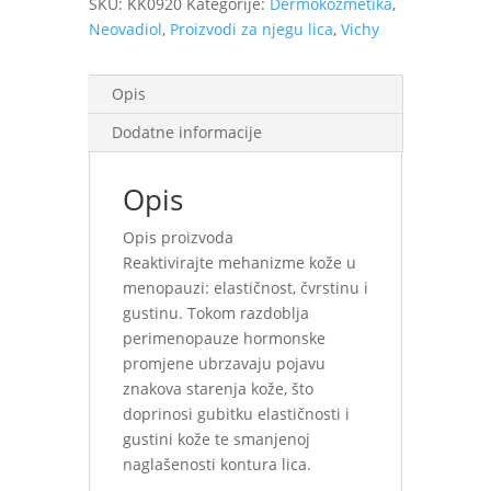
SKU:
KK0920
Kategorije:
Dermokozmetika
,
ml
Neovadiol
,
Proizvodi za njegu lica
,
Vichy
količina
Opis
Dodatne informacije
Opis
Opis proizvoda
Reaktivirajte mehanizme kože u
menopauzi: elastičnost, čvrstinu i
gustinu. Tokom razdoblja
perimenopauze hormonske
promjene ubrzavaju pojavu
znakova starenja kože, što
doprinosi gubitku elastičnosti i
gustini kože te smanjenoj
naglašenosti kontura lica.