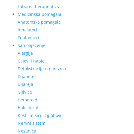
Laboris therapeutics
Medicinska pomagala
Anatomska pomagala
Inhalatori
Toplomjeri
Samoliječenje
Alergije
Čajevi i napici
Detoksikacija organizma
Dijabetes
Dijareja
Gljivice
Hemoroidi
Holesterol
Kosti, mišići i zglobovi
Nervni sistem
Nesanica