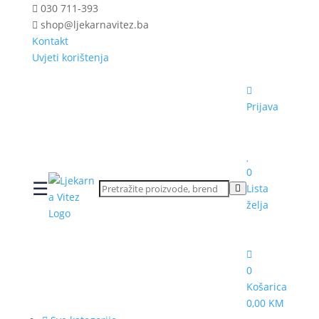
030 711-393
shop@ljekarnavitez.ba
Kontakt
Uvjeti korištenja
Prijava
0
☰
Lista
želja
0
Košarica
0,00 KM