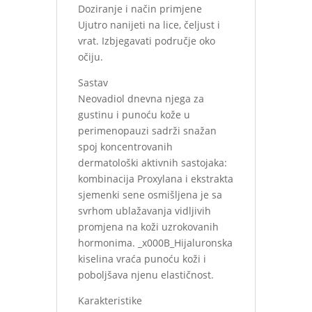
Doziranje i način primjene
Ujutro nanijeti na lice, čeljust i
vrat. Izbjegavati područje oko
očiju.
Sastav
Neovadiol dnevna njega za
gustinu i punoću kože u
perimenopauzi sadrži snažan
spoj koncentrovanih
dermatološki aktivnih sastojaka:
kombinacija Proxylana i ekstrakta
sjemenki sene osmišljena je sa
svrhom ublažavanja vidljivih
promjena na koži uzrokovanih
hormonima. _x000B_Hijaluronska
kiselina vraća punoću koži i
poboljšava njenu elastičnost.
Karakteristike