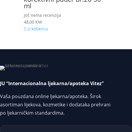
ml
Još nema recenzija
48,00
KM
U košaricu
JU “Internacionalna ljekarna/apoteka Vitez”
Vaša pouzdana online ljekarna/apoteka. Širok
asortiman lijekova, kozmetike i dodataka prehrani
po ljekarničkim standardima.