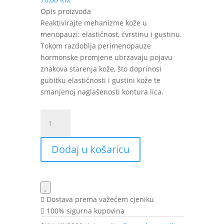
Opis proizvoda
Reaktivirajte mehanizme kože u
menopauzi: elastičnost, čvrstinu i gustinu.
Tokom razdoblja perimenopauze
hormonske promjene ubrzavaju pojavu
znakova starenja kože, što doprinosi
gubitku elastičnosti i gustini kože te
smanjenoj naglašenosti kontura lica.
VICHY
Neovadiol
Peri-
Dodaj u košaricu
Menopauza
dnevna
krema
za
suhu
Dostava prema važećem cjeniku
kožu
100% sigurna kupovina
50