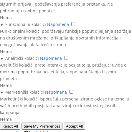
sigurnih prijava i podešavanja preferencija pristanka. Ne
pohranjuju osobne podatke.
Nema
►
Funkcionalni kolačići
Napomena
Funkcionalni kolačići podržavaju funkcije poput dijeljenja sadržaja
na društvenim mrežama, prikupljanja povratnih informacija i
omogućavanja alata trećih strana.
Nema
►
Analitički kolačići
Napomena
Analitički kolačići prate interakcije posjetitelja, pružajući uvide o
metrima poput broja posjetitelja, stope napuštanja i izvora
prometa.
Nema
►
Marketinški kolačići
Napomena
Marketinški kolačići isporučuju personalizirane oglase na temelju
vaših prethodnih posjeta i analiziraju učinkovitost oglasnih
kampanja.
Nema
Reject All
Save My Preferences
Accept All