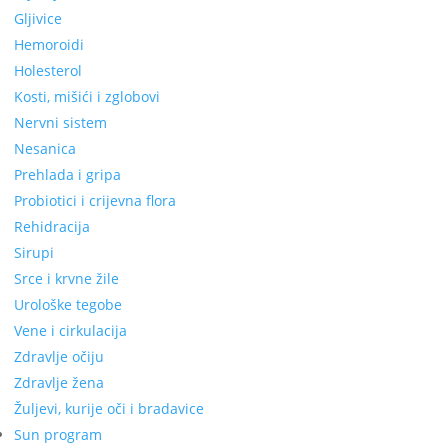
Gljivice
Hemoroidi
Holesterol
Kosti, mišići i zglobovi
Nervni sistem
Nesanica
Prehlada i gripa
Probiotici i crijevna flora
Rehidracija
Sirupi
Srce i krvne žile
Urološke tegobe
Vene i cirkulacija
Zdravlje očiju
Zdravlje žena
Žuljevi, kurije oči i bradavice
Sun program