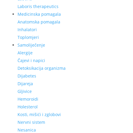
Laboris therapeutics
Medicinska pomagala
Anatomska pomagala
Inhalatori
Toplomjeri
Samoliječenje
Alergije
Čajevi i napici
Detoksikacija organizma
Dijabetes
Dijareja
Gljivice
Hemoroidi
Holesterol
Kosti, mišići i zglobovi
Nervni sistem
Nesanica