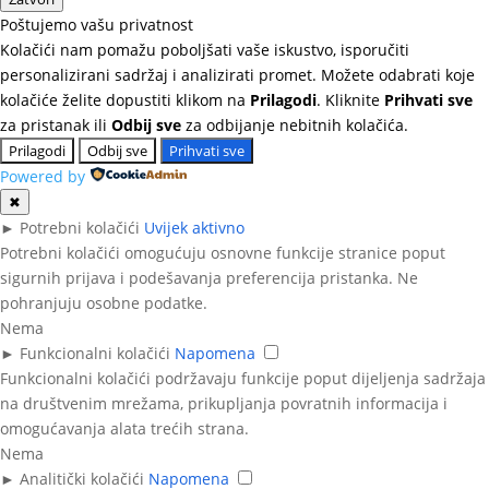
Poštujemo vašu privatnost
Kolačići nam pomažu poboljšati vaše iskustvo, isporučiti
personalizirani sadržaj i analizirati promet. Možete odabrati koje
kolačiće želite dopustiti klikom na
Prilagodi
. Kliknite
Prihvati sve
za pristanak ili
Odbij sve
za odbijanje nebitnih kolačića.
Prilagodi
Odbij sve
Prihvati sve
Powered by
✖
►
Potrebni kolačići
Uvijek aktivno
Potrebni kolačići omogućuju osnovne funkcije stranice poput
sigurnih prijava i podešavanja preferencija pristanka. Ne
pohranjuju osobne podatke.
Nema
►
Funkcionalni kolačići
Napomena
Funkcionalni kolačići podržavaju funkcije poput dijeljenja sadržaja
na društvenim mrežama, prikupljanja povratnih informacija i
omogućavanja alata trećih strana.
Nema
►
Analitički kolačići
Napomena