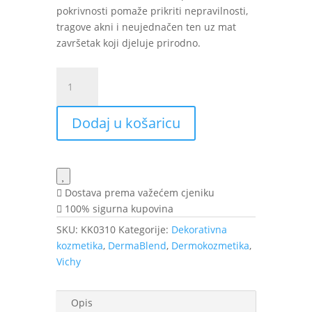
pokrivnosti pomaže prikriti nepravilnosti,
tragove akni i neujednačen ten uz mat
završetak koji djeluje prirodno.
VICHY
DermaBlend
3D
Dodaj u košaricu
korektivni
puder
br.25
30
ml
Dostava prema važećem cjeniku
količina
100% sigurna kupovina
SKU:
KK0310
Kategorije:
Dekorativna
kozmetika
,
DermaBlend
,
Dermokozmetika
,
Vichy
Opis