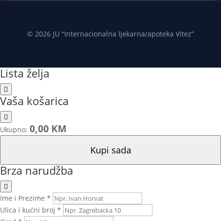
© 2026 JU “Internacionalna ljekarna/apoteka Vitez”
Lista želja
Vaša košarica
0,00 KM
Ukupno:
Kupi sada
Brza narudžba
Ime i Prezime *
Ulica i kućni broj *