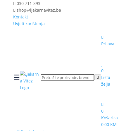
030 711-393
shop@ljekarnavitez.ba
Kontakt
Uvjeti korištenja
Prijava
0
☰
Lista
želja
0
Košarica
0,00 KM