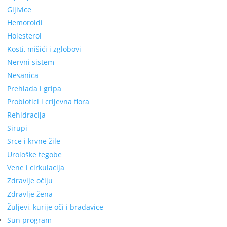
Gljivice
Hemoroidi
Holesterol
Kosti, mišići i zglobovi
Nervni sistem
Nesanica
Prehlada i gripa
Probiotici i crijevna flora
Rehidracija
Sirupi
Srce i krvne žile
Urološke tegobe
Vene i cirkulacija
Zdravlje očiju
Zdravlje žena
Žuljevi, kurije oči i bradavice
Sun program