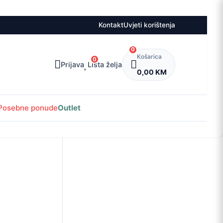
Kontakt
Uvjeti korištenja
0
Košarica
0
Prijava
Lista želja
0,00 KM
Posebne ponude
Outlet