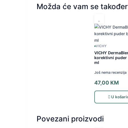
Možda će vam se također 
VICHY
VICHY DermaBle
korektivni puder
ml
Još nema recenzija
47,00
KM
U košari
Povezani proizvodi