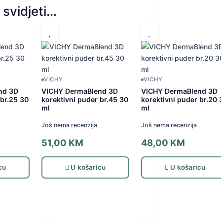
svidjeti…
VICHY
VICHY
nd 3D
VICHY DermaBlend 3D
VICHY DermaBlend 3D
 br.25 30
korektivni puder br.45 30
korektivni puder br.20
ml
ml
Još nema recenzija
Još nema recenzija
51,00
KM
48,00
KM
cu
U košaricu
U košaricu