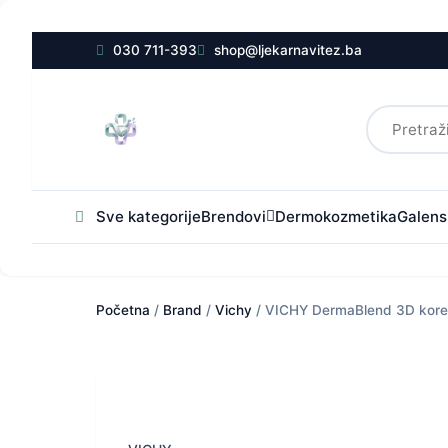
030 711-393
shop@ljekarnavitez.ba
Sve kategorije
Brendovi
Dermokozmetika
Galensk
Početna
/
Brand
/
Vichy
/ VICHY DermaBlend 3D korek