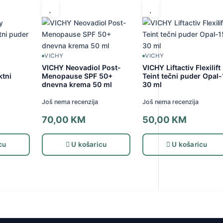
VICHY
VICHY
VICHY Neovadiol Post-
VICHY Liftactiv Flexilift
ktni
Menopause SPF 50+
Teint tečni puder Opal
dnevna krema 50 ml
30 ml
Još nema recenzija
Još nema recenzija
70,00
KM
50,00
KM
cu
U košaricu
U košaricu