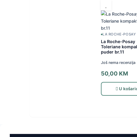
LA ROCHE-POSAY
La Roche-Posay
Toleriane kompa
puder br.11
Još nema recenzija
50,00
KM
U košari