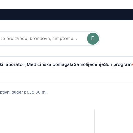
i laboratorij
Medicinska pomagala
Samoliječenje
Sun program
tivni puder br.35 30 ml