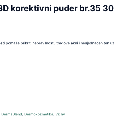
 korektivni puder br.35 30
i pomaže prikriti nepravilnosti, tragove akni i neujednačen ten uz
,
DermaBlend
,
Dermokozmetika
,
Vichy