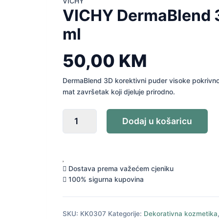
VICHY
VICHY DermaBlend 3D
ml
50,00
KM
DermaBlend 3D korektivni puder visoke pokrivnost
mat završetak koji djeluje prirodno.
VICHY
Dodaj u košaricu
DermaBlend
3D
korektivni
puder
br.35
Dostava prema važećem cjeniku
30
100% sigurna kupovina
ml
količina
SKU:
KK0307
Kategorije:
Dekorativna kozmetika