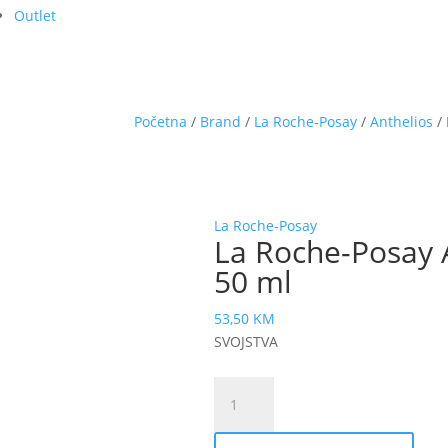
Outlet
Početna
/
Brand
/
La Roche-Posay
/
Anthelios
/ 
La Roche-Posay
La Roche-Posay A
50 ml
53,50
KM
SVOJSTVA
La
Roche-
Posay