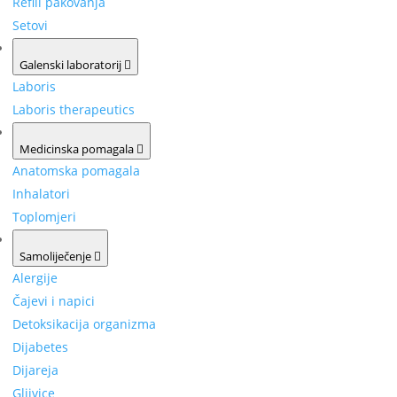
Refill pakovanja
Setovi
Galenski laboratorij
Laboris
Laboris therapeutics
Medicinska pomagala
Anatomska pomagala
Inhalatori
Toplomjeri
Samoliječenje
Alergije
Čajevi i napici
Detoksikacija organizma
Dijabetes
Dijareja
Gljivice