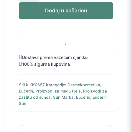
Oil
52,00 KM.
Control
Dodaj u košaricu
Body
dry
touch
sprej
SPF
50+
200
Dostava prema važećem cjeniku
ml
100% sigurna kupovina
količina
SKU:
KK0657
Kategorije:
Dermokozmetika
,
Eucerin
,
Proizvodi za njegu tijela
,
Proizvodi za
zaštitu od sunca
,
Sun
Marka:
Eucerin
,
Eucerin
Sun