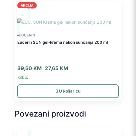
AKCIJA
EUCERIN
Eucerin SUN gel-krema nakon sunčanja 200 ml
Izvorna
Trenutna
39,50
KM
27,65
KM
cijena
cijena
-30%
bila
je:
je:
27,65 KM.
U košaricu
39,50 KM.
Povezani proizvodi