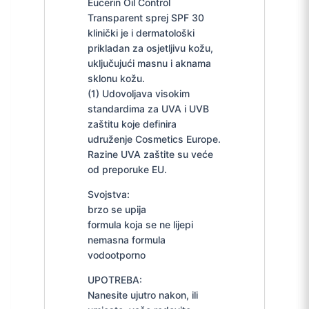
Eucerin Oil Control
Transparent sprej SPF 30
klinički je i dermatološki
prikladan za osjetljivu kožu,
uključujući masnu i aknama
sklonu kožu.
(1) Udovoljava visokim
standardima za UVA i UVB
zaštitu koje definira
udruženje Cosmetics Europe.
Razine UVA zaštite su veće
od preporuke EU.
Svojstva:
brzo se upija
formula koja se ne lijepi
nemasna formula
vodootporno
UPOTREBA:
Nanesite ujutro nakon, ili