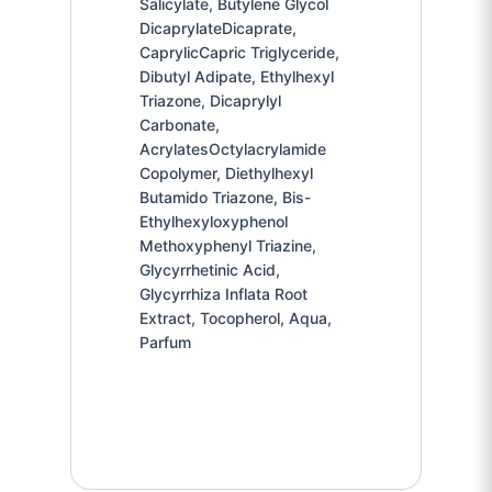
Salicylate, Butylene Glycol
DicaprylateDicaprate,
CaprylicCapric Triglyceride,
Dibutyl Adipate, Ethylhexyl
Triazone, Dicaprylyl
Carbonate,
AcrylatesOctylacrylamide
Copolymer, Diethylhexyl
Butamido Triazone, Bis-
Ethylhexyloxyphenol
Methoxyphenyl Triazine,
Glycyrrhetinic Acid,
Glycyrrhiza Inflata Root
Extract, Tocopherol, Aqua,
Parfum