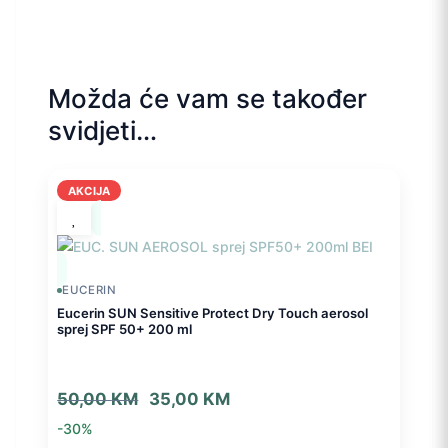
Možda će vam se također
svidjeti…
AKCIJA
EUCERIN
Eucerin SUN Sensitive Protect Dry Touch aerosol
sprej SPF 50+ 200 ml
Izvorna
Trenutna
50,00
KM
35,00
KM
cijena
cijena
-30%
bila
je: