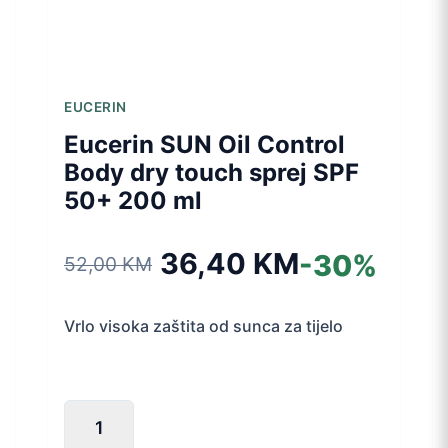
EUCERIN
Eucerin SUN Oil Control
Body dry touch sprej SPF
50+ 200 ml
36,40
KM
-30%
52,00
KM
Izvorna
Trenutna
cijena
cijena
Vrlo visoka zaštita od sunca za tijelo
bila
je:
Eucerin
je:
36,40 KM.
SUN