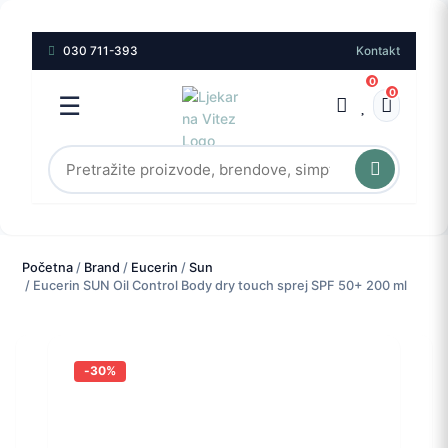
030 711-393
Kontakt
0
0
☰
Početna
/
Brand
/
Eucerin
/
Sun
/ Eucerin SUN Oil Control Body dry touch sprej SPF 50+ 200 ml
-30%