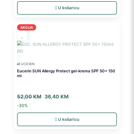
je:
35,00 KM.
U košaricu
50,00 KM.
AKCIJA
EUCERIN
Eucerin SUN Allergy Protect gel-krema SPF 50+ 150
ml
Izvorna
Trenutna
52,00
KM
36,40
KM
cijena
cijena
-30%
bila
je:
je:
36,40 KM.
U košaricu
52,00 KM.