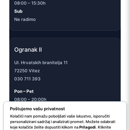
08:00 – 15:30h
Sub
Ne radimo
Ogranak II
Ul. Hrvatskih branitelja 11
72250 Vitez
030 711 393
Pon – Pet
08:00 – 20:00h
Sub
Poštujemo vašu privatnost
08:00 – 16:30h
Kolačići nam pomažu poboljšati vaše iskustvo, isporučiti
personalizirani sadržaj i analizirati promet. Možete odabrati
koje kolačiće želite dopustiti klikom na
Prilagodi
. Kliknite