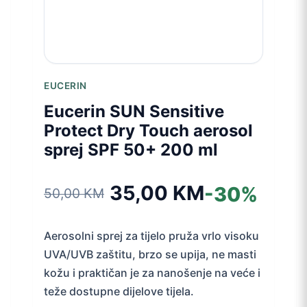
EUCERIN
Eucerin SUN Sensitive
Protect Dry Touch aerosol
sprej SPF 50+ 200 ml
35,00
KM
-30%
50,00
KM
Izvorna
Trenutna
cijena
cijena
Aerosolni sprej za tijelo pruža vrlo visoku
UVA/UVB zaštitu, brzo se upija, ne masti
bila
je:
kožu i praktičan je za nanošenje na veće i
teže dostupne dijelove tijela.
je:
35,00 KM.