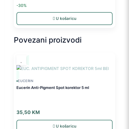
cijena
cijena
-30%
bila
je:
je:
31,50 KM.
U košaricu
45,00 KM.
Povezani proizvodi
EUCERIN
Eucerin Anti-Pigment Spot korektor 5 ml
35,50
KM
U košaricu