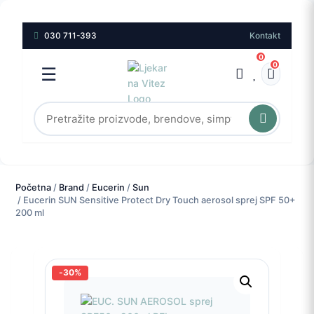
030 711-393
Kontakt
0
0
☰
Početna
/
Brand
/
Eucerin
/
Sun
/ Eucerin SUN Sensitive Protect Dry Touch aerosol sprej SPF 50+
200 ml
-30%