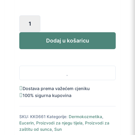
50,00 KM.
Eucerin
SUN
Sensitive
Protect
Dodaj u košaricu
Dry
Touch
aerosol
sprej
SPF
50+
200
Dostava prema važećem cjeniku
ml
100% sigurna kupovina
količina
SKU:
KK0661
Kategorije:
Dermokozmetika
,
Eucerin
,
Proizvodi za njegu tijela
,
Proizvodi za
zaštitu od sunca
,
Sun