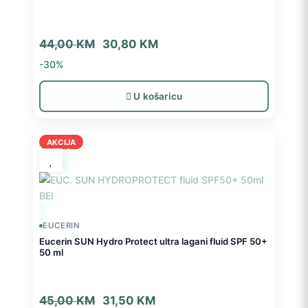
Izvorna
Trenutna
44,00
KM
30,80
KM
cijena
cijena
-30%
bila
je:
je:
30,80 KM.
U košaricu
44,00 KM.
AKCIJA
EUCERIN
Eucerin SUN Hydro Protect ultra lagani fluid SPF 50+
50 ml
Izvorna
Trenutna
45,00
KM
31,50
KM