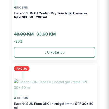
EUCERIN
Eucerin SUN Oil Control Dry Touch gel krema za
tijelo SPF 30+ 200 ml
Izvorna
Trenutna
48,00
KM
33,60
KM
cijena
cijena
-30%
bila
je:
je:
33,60 KM.
U košaricu
48,00 KM.
AKCIJA
EUCERIN
Eucerin SUN Face Oil Control gel krema SPF 30+ 50
ml