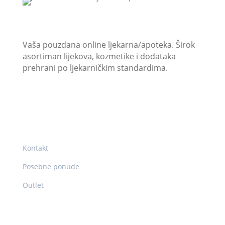
JU “Internacionalna ljekarna/apoteka Vitez”
Vaša pouzdana online ljekarna/apoteka. Širok
asortiman lijekova, kozmetike i dodataka
prehrani po ljekarničkim standardima.
Korisni linkovi
Kontakt
Posebne ponude
Outlet