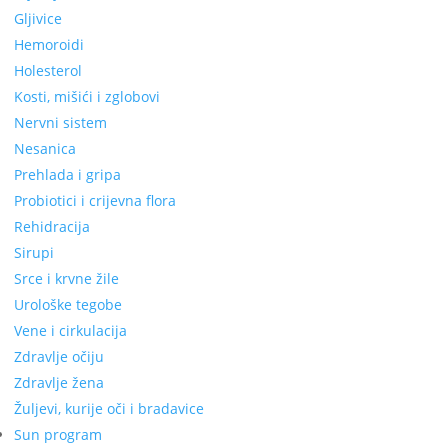
Gljivice
Hemoroidi
Holesterol
Kosti, mišići i zglobovi
Nervni sistem
Nesanica
Prehlada i gripa
Probiotici i crijevna flora
Rehidracija
Sirupi
Srce i krvne žile
Urološke tegobe
Vene i cirkulacija
Zdravlje očiju
Zdravlje žena
Žuljevi, kurije oči i bradavice
Sun program