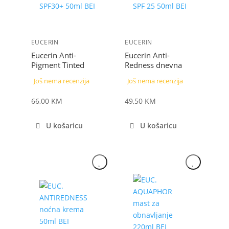
EUCERIN
EUCERIN
Eucerin Anti-
Eucerin Anti-
Pigment Tinted
Redness dnevna
Medium srednje
krema protiv
Još nema recenzija
Još nema recenzija
tamna tonirana
crvenila sa zelenim
njega SPF 30+ 50 ml
pigmentima SPF
66,00
KM
49,50
KM
30+, 50 ml
U košaricu
U košaricu