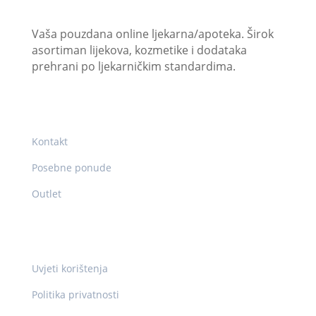
JU “Internacionalna ljekarna/apoteka Vitez”
Vaša pouzdana online ljekarna/apoteka. Širok
asortiman lijekova, kozmetike i dodataka
prehrani po ljekarničkim standardima.
Korisni linkovi
Kontakt
Posebne ponude
Outlet
Pravne info
Uvjeti korištenja
Politika privatnosti