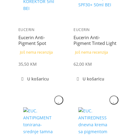
EUCERIN
EUCERIN
Eucerin Anti-
Eucerin Anti-
Pigment Spot
Pigment Tinted Light
korektor 5 ml
svijetla tonirana
Još nema recenzija
Još nema recenzija
njega SPF 30+, 50
ml
35,50
KM
62,00
KM
U košaricu
U košaricu