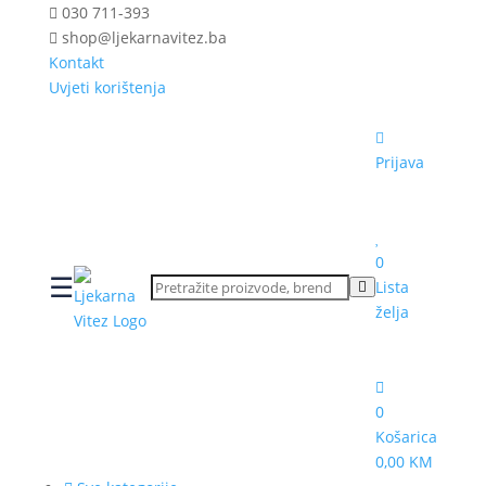
030 711-393
shop@ljekarnavitez.ba
Kontakt
Uvjeti korištenja
Prijava
0
☰
Lista
želja
0
Košarica
0,00 KM