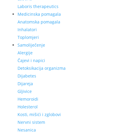
Laboris therapeutics
Medicinska pomagala
Anatomska pomagala
Inhalatori
Toplomjeri
Samoliječenje
Alergije
Čajevi i napici
Detoksikacija organizma
Dijabetes
Dijareja
Gljivice
Hemoroidi
Holesterol
Kosti, mišići i zglobovi
Nervni sistem
Nesanica