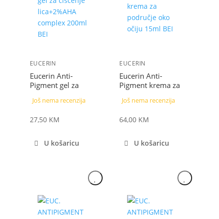
EUCERIN
EUCERIN
Eucerin Anti-
Eucerin Anti-
Pigment gel za
Pigment krema za
čišćenje lica s 2%
područje oko očiju
Još nema recenzija
Još nema recenzija
AHA kompleksom
15 ml
200 ml
27,50
KM
64,00
KM
U košaricu
U košaricu