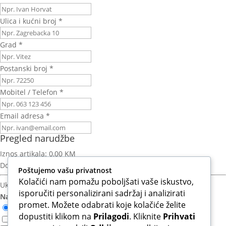
Ulica i kućni broj *
Grad *
Postanski broj *
Mobitel / Telefon *
Email adresa *
Pregled narudžbe
Iznos artikala:
0,00 KM
Dostava:
Izračun nakon unosa adrese
Poštujemo vašu privatnost
Kolačići nam pomažu poboljšati vaše iskustvo,
Ukupno za platiti:
0,00 KM
isporučiti personalizirani sadržaj i analizirati
Način plaćanja:
promet. Možete odabrati koje kolačiće želite
Otkupnina (Plaćanje pouzećem)
dopustiti klikom na
Prilagodi
. Kliknite
Prihvati
Slažem se s Uvjetima korištenja i Politikom privatnosti.*