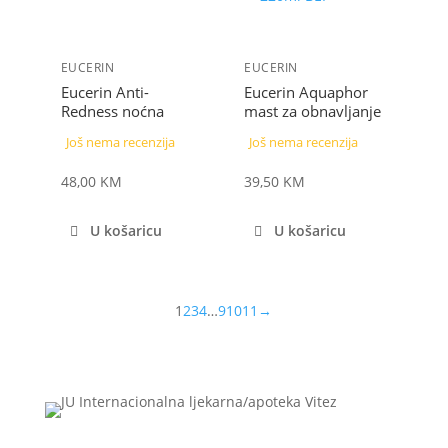
EUCERIN
EUCERIN
Eucerin Anti-
Eucerin Aquaphor
Redness noćna
mast za obnavljanje
krema protiv
220 ml
Još nema recenzija
Još nema recenzija
crvenila 50 ml
48,00
KM
39,50
KM
U košaricu
U košaricu
1
2
3
4
…
9
10
11
→