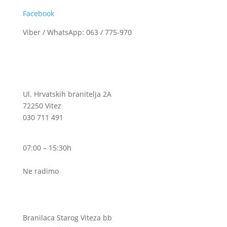
Facebook
Viber / WhatsApp: 063 / 775-970
Centrala
Ul. Hrvatskih branitelja 2A
72250 Vitez
030 711 491
Pon – Pet
07:00 – 15:30h
Sub
Ne radimo
Ogranak I
Branilaca Starog Viteza bb