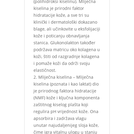
(polihidroksi kiselinu). Mliječna
kiselina je prirodni faktor
hidratacije kože, a sve tri su
klinički i dermatološki dokazano
blage, ali učinkovite u eksfolijaciji
kože i poticanju obnavljanja
stanica. Glukonolakton također
podržava matricu oko kolagena u
koži, štiti od razgradnje kolagena
i pomaže koži da održi svoju
elastičnost.
2. Mliječna kiselina – Mliječna
kiselina (poznata i kao laktat) dio
je prirodnog faktora hidratacije
(NMF) kože i ključna komponenta
zaštitnog kiselog plašta koji
regulira pH vrijednost kože. Ona
apsorbira i zadržava vlagu
unutar najudaljenijeg sloja kože,
čime igra vitalnu ulogu u stanju