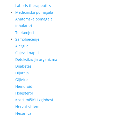
Laboris therapeutics
Medicinska pomagala
Anatomska pomagala
Inhalatori
Toplomjeri
Samoliječenje
Alergije
Čajevi i napici
Detoksikacija organizma
Dijabetes
Dijareja
Gljivice
Hemoroidi
Holesterol
Kosti, mišići i zglobovi
Nervni sistem
Nesanica