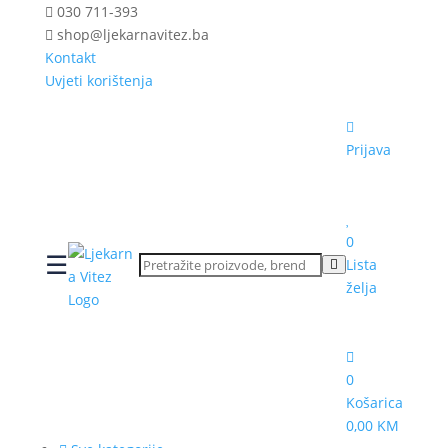
030 711-393
shop@ljekarnavitez.ba
Kontakt
Uvjeti korištenja
Prijava
0
☰
Lista
želja
0
Košarica
0,00 KM