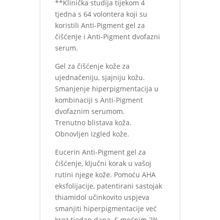
**Klinička studija tijekom 4
tjedna s 64 volontera koji su
koristili Anti-Pigment gel za
čišćenje i Anti-Pigment dvofazni
serum.
Gel za čišćenje kože za
ujednačeniju, sjajniju kožu.
Smanjenje hiperpigmentacija u
kombinaciji s Anti-Pigment
dvofaznim serumom.
Trenutno blistava koža.
Obnovljen izgled kože.
Eucerin Anti-Pigment gel za
čišćenje, ključni korak u vašoj
rutini njege kože. Pomoću AHA
eksfolijacije, patentirani sastojak
thiamidol učinkovito uspjeva
smanjiti hiperpigmentacije već
kroz tjedan dana. S moćnim 2%