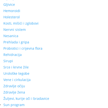
Gljivice
Hemoroidi
Holesterol
Kosti, mišići i zglobovi
Nervni sistem
Nesanica
Prehlada i gripa
Probiotici i crijevna flora
Rehidracija
Sirupi
Srce i krvne žile
Urološke tegobe
Vene i cirkulacija
Zdravlje očiju
Zdravlje žena
Žuljevi, kurije oči i bradavice
Sun program