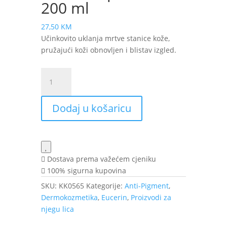
200 ml
27,50
KM
Učinkovito uklanja mrtve stanice kože,
pružajući koži obnovljen i blistav izgled.
Eucerin
Anti-
Pigment
Dodaj u košaricu
gel
za
čišćenje
lica
s
Dostava prema važećem cjeniku
2%
100% sigurna kupovina
AHA
SKU:
KK0565
Kategorije:
Anti-Pigment
,
kompleksom
Dermokozmetika
,
Eucerin
,
Proizvodi za
200
njegu lica
ml
količina