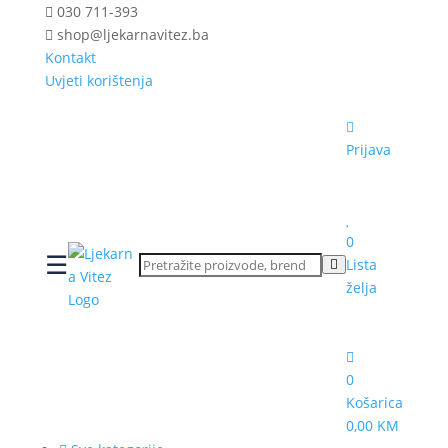
030 711-393
shop@ljekarnavitez.ba
Kontakt
Uvjeti korištenja
Prijava
0
☰
Lista
želja
0
Košarica
0,00 KM