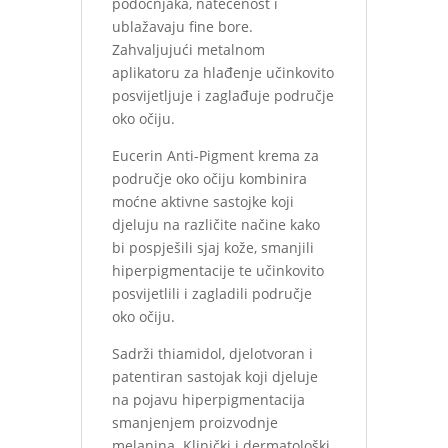
podočnjaka, natečenost i
ublažavaju fine bore.
Zahvaljujući metalnom
aplikatoru za hlađenje učinkovito
posvijetljuje i zaglađuje područje
oko očiju.
Eucerin Anti-Pigment krema za
područje oko očiju kombinira
moćne aktivne sastojke koji
djeluju na različite načine kako
bi pospješili sjaj kože, smanjili
hiperpigmentacije te učinkovito
posvijetlili i zagladili područje
oko očiju.
Sadrži thiamidol, djelotvoran i
patentiran sastojak koji djeluje
na pojavu hiperpigmentacija
smanjenjem proizvodnje
melanina. Klinički i dermatološki