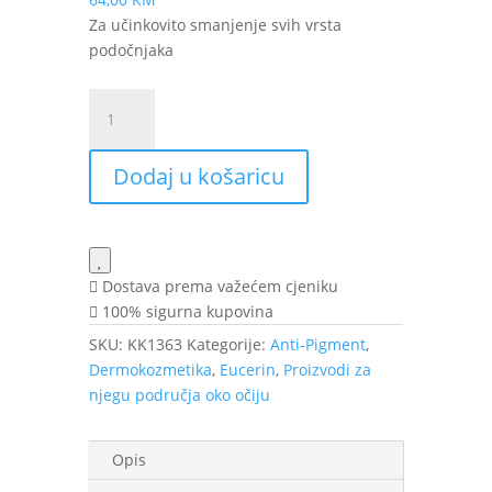
Za učinkovito smanjenje svih vrsta
podočnjaka
Eucerin
Anti-
Pigment
Dodaj u košaricu
krema
za
područje
oko
očiju
Dostava prema važećem cjeniku
15
100% sigurna kupovina
ml
SKU:
KK1363
Kategorije:
Anti-Pigment
,
količina
Dermokozmetika
,
Eucerin
,
Proizvodi za
njegu područja oko očiju
Opis