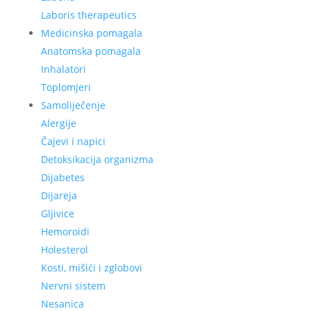
Laboris therapeutics
Medicinska pomagala
Anatomska pomagala
Inhalatori
Toplomjeri
Samoliječenje
Alergije
Čajevi i napici
Detoksikacija organizma
Dijabetes
Dijareja
Gljivice
Hemoroidi
Holesterol
Kosti, mišići i zglobovi
Nervni sistem
Nesanica