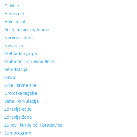
Gljivice
Hemoroidi
Holesterol
Kosti, mišići i zglobovi
Nervni sistem
Nesanica
Prehlada i gripa
Probiotici i crijevna flora
Rehidracija
Sirupi
Srce i krvne žile
Urološke tegobe
Vene i cirkulacija
Zdravlje očiju
Zdravlje žena
Žuljevi, kurije oči i bradavice
Sun program