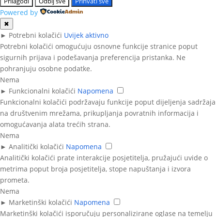
Prilagodi
Odbij sve
Prihvati sve
Powered by
✖
►
Potrebni kolačići
Uvijek aktivno
Potrebni kolačići omogućuju osnovne funkcije stranice poput
sigurnih prijava i podešavanja preferencija pristanka. Ne
pohranjuju osobne podatke.
Nema
►
Funkcionalni kolačići
Napomena
Funkcionalni kolačići podržavaju funkcije poput dijeljenja sadržaja
na društvenim mrežama, prikupljanja povratnih informacija i
omogućavanja alata trećih strana.
Nema
►
Analitički kolačići
Napomena
Analitički kolačići prate interakcije posjetitelja, pružajući uvide o
metrima poput broja posjetitelja, stope napuštanja i izvora
prometa.
Nema
►
Marketinški kolačići
Napomena
Marketinški kolačići isporučuju personalizirane oglase na temelju