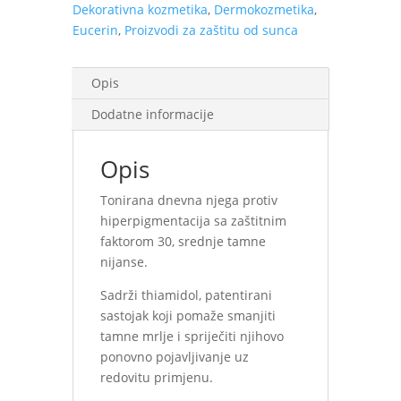
Dekorativna kozmetika
,
Dermokozmetika
,
50
Eucerin
,
Proizvodi za zaštitu od sunca
ml
količina
Opis
Dodatne informacije
Opis
Tonirana dnevna njega protiv
hiperpigmentacija sa zaštitnim
faktorom 30, srednje tamne
nijanse.
Sadrži thiamidol, patentirani
sastojak koji pomaže smanjiti
tamne mrlje i spriječiti njihovo
ponovno pojavljivanje uz
redovitu primjenu.