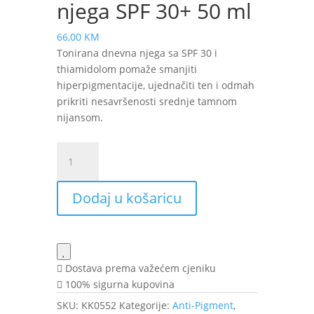
njega SPF 30+ 50 ml
66,00
KM
Tonirana dnevna njega sa SPF 30 i
thiamidolom pomaže smanjiti
hiperpigmentacije, ujednačiti ten i odmah
prikriti nesavršenosti srednje tamnom
nijansom.
Eucerin
Anti-
Pigment
Dodaj u košaricu
Tinted
Medium
srednje
tamna
tonirana
Dostava prema važećem cjeniku
njega
100% sigurna kupovina
SPF
SKU:
KK0552
Kategorije:
Anti-Pigment
,
30+