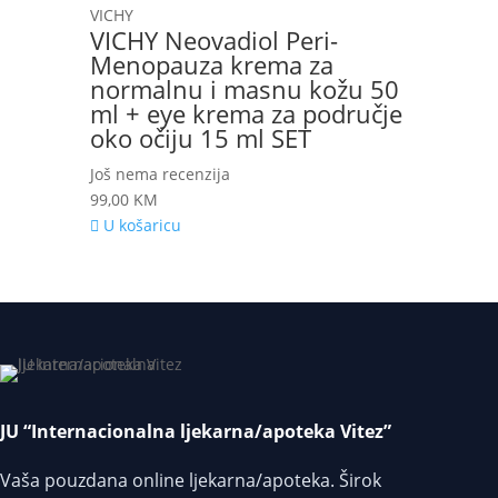
VICHY
VICHY Neovadiol Peri-
Menopauza krema za
normalnu i masnu kožu 50
ml + eye krema za područje
oko očiju 15 ml SET
Još nema recenzija
99,00
KM
U košaricu
JU “Internacionalna ljekarna/apoteka Vitez”
Vaša pouzdana online ljekarna/apoteka. Širok