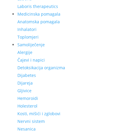
Laboris therapeutics
Medicinska pomagala
Anatomska pomagala
Inhalatori
Toplomjeri
Samoliječenje
Alergije
Čajevi i napici
Detoksikacija organizma
Dijabetes
Dijareja
Gljivice
Hemoroidi
Holesterol
Kosti, mišići i zglobovi
Nervni sistem
Nesanica