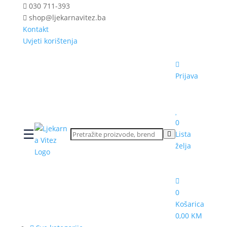
030 711-393
shop@ljekarnavitez.ba
Kontakt
Uvjeti korištenja
Prijava
0
☰
Lista
želja
0
Košarica
0,00 KM