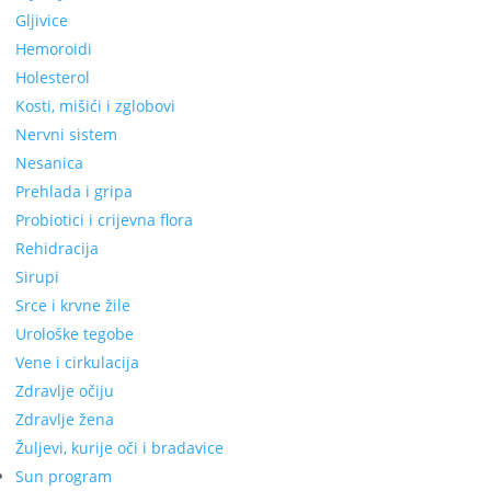
Gljivice
Hemoroidi
Holesterol
Kosti, mišići i zglobovi
Nervni sistem
Nesanica
Prehlada i gripa
Probiotici i crijevna flora
Rehidracija
Sirupi
Srce i krvne žile
Urološke tegobe
Vene i cirkulacija
Zdravlje očiju
Zdravlje žena
Žuljevi, kurije oči i bradavice
Sun program