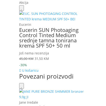
Akcija
Eucerin
Eucerin SUN Photoaging
Control Tinted Medium
srednje tamna tonirana
krema SPF 50+ 50 ml
Još nema recenzija
Izvorna
Trenutna
45,00
KM
31,50
KM
cijena
cijena
-30%
bila
je:
U košaricu
Povezani proizvodi
je:
31,50 KM.
45,00 KM.
Jane Iredale