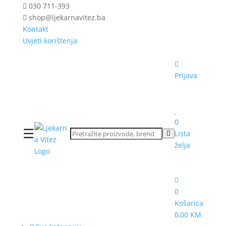
030 711-393
shop@ljekarnavitez.ba
Kontakt
Uvjeti korištenja
Prijava
0
☰
Lista
želja
0
Košarica
0,00 KM