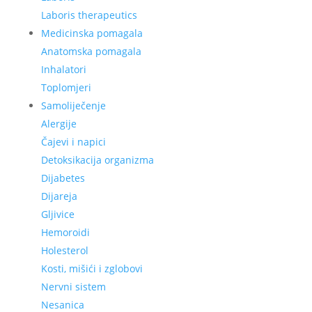
Laboris therapeutics
Medicinska pomagala
Anatomska pomagala
Inhalatori
Toplomjeri
Samoliječenje
Alergije
Čajevi i napici
Detoksikacija organizma
Dijabetes
Dijareja
Gljivice
Hemoroidi
Holesterol
Kosti, mišići i zglobovi
Nervni sistem
Nesanica