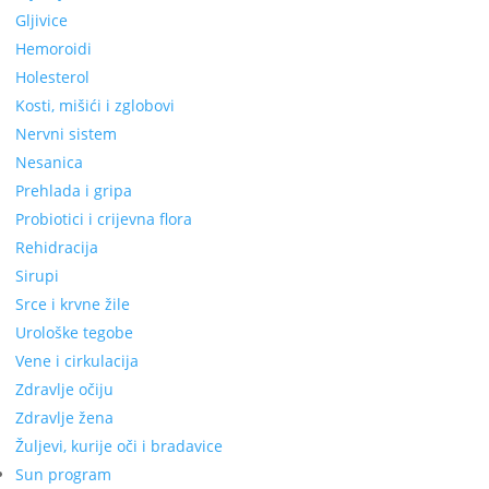
Gljivice
Hemoroidi
Holesterol
Kosti, mišići i zglobovi
Nervni sistem
Nesanica
Prehlada i gripa
Probiotici i crijevna flora
Rehidracija
Sirupi
Srce i krvne žile
Urološke tegobe
Vene i cirkulacija
Zdravlje očiju
Zdravlje žena
Žuljevi, kurije oči i bradavice
Sun program