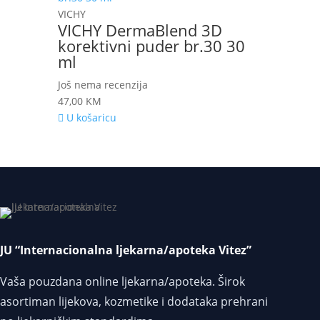
VICHY
VICHY DermaBlend 3D
korektivni puder br.30 30
ml
Još nema recenzija
47,00
KM
U košaricu
JU “Internacionalna ljekarna/apoteka Vitez”
Vaša pouzdana online ljekarna/apoteka. Širok
asortiman lijekova, kozmetike i dodataka prehrani