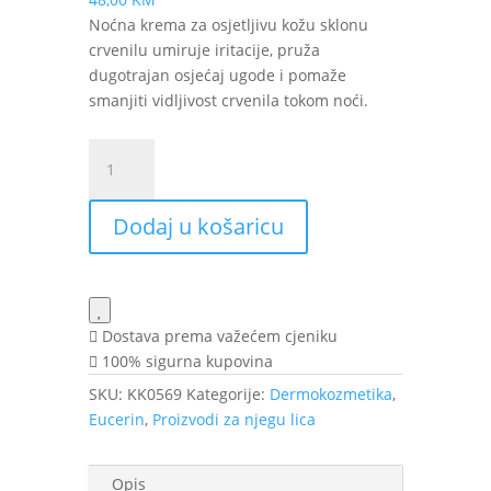
Noćna krema za osjetljivu kožu sklonu
crvenilu umiruje iritacije, pruža
dugotrajan osjećaj ugode i pomaže
smanjiti vidljivost crvenila tokom noći.
Eucerin
Anti-
Redness
Dodaj u košaricu
noćna
krema
protiv
crvenila
50
Dostava prema važećem cjeniku
ml
100% sigurna kupovina
količina
SKU:
KK0569
Kategorije:
Dermokozmetika
,
Eucerin
,
Proizvodi za njegu lica
Opis