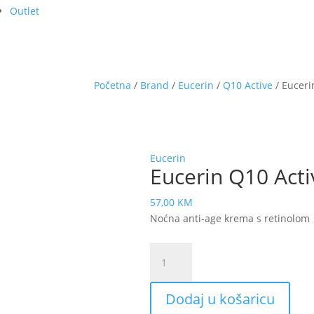
Outlet
Početna
/
Brand
/
Eucerin
/
Q10 Active
/ Euceri
Eucerin
Eucerin Q10 Act
57,00
KM
Noćna anti-age krema s retinolom
Eucerin
Q10
Active
Dodaj u košaricu
noćna