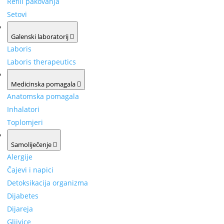
Refill pakovanja
Setovi
Galenski laboratorij
Laboris
Laboris therapeutics
Medicinska pomagala
Anatomska pomagala
Inhalatori
Toplomjeri
Samoliječenje
Alergije
Čajevi i napici
Detoksikacija organizma
Dijabetes
Dijareja
Gljivice