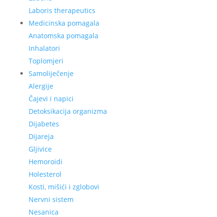
Laboris therapeutics
Medicinska pomagala
Anatomska pomagala
Inhalatori
Toplomjeri
Samoliječenje
Alergije
Čajevi i napici
Detoksikacija organizma
Dijabetes
Dijareja
Gljivice
Hemoroidi
Holesterol
Kosti, mišići i zglobovi
Nervni sistem
Nesanica