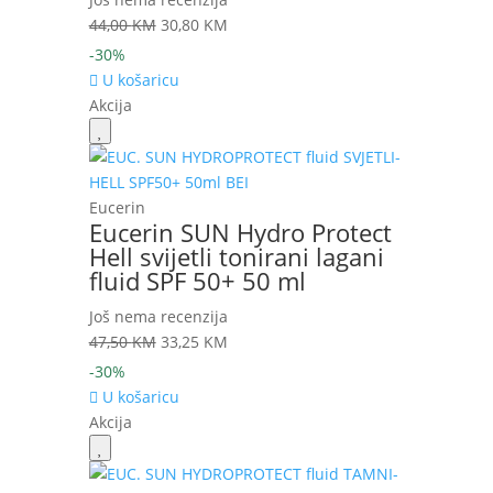
Izvorna
Trenutna
44,00
KM
30,80
KM
cijena
cijena
-30%
bila
je:
U košaricu
je:
30,80 KM.
Akcija
44,00 KM.
Eucerin
Eucerin SUN Hydro Protect
Hell svijetli tonirani lagani
fluid SPF 50+ 50 ml
Još nema recenzija
Izvorna
Trenutna
47,50
KM
33,25
KM
cijena
cijena
-30%
bila
je:
U košaricu
je:
33,25 KM.
Akcija
47,50 KM.