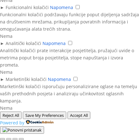
Nema
►
Funkcionalni kolačići
Napomena
Funkcionalni kolačići podržavaju funkcije poput dijeljenja sadržaja
na društvenim mrežama, prikupljanja povratnih informacija i
omogućavanja alata trećih strana.
Nema
►
Analitički kolačići
Napomena
Analitički kolačići prate interakcije posjetitelja, pružajući uvide o
metrima poput broja posjetitelja, stope napuštanja i izvora
prometa.
Nema
►
Marketinški kolačići
Napomena
Marketinški kolačići isporučuju personalizirane oglase na temelju
vaših prethodnih posjeta i analiziraju učinkovitost oglasnih
kampanja.
Nema
Reject All
Save My Preferences
Accept All
Powered by