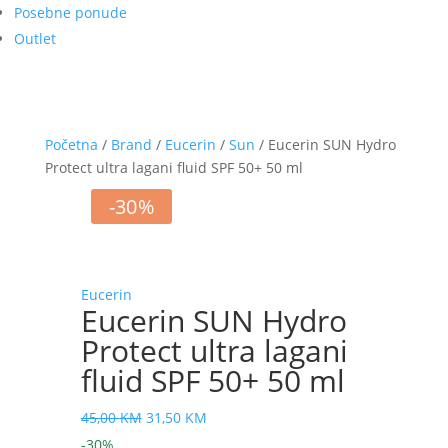
Posebne ponude
Outlet
Početna
/
Brand
/
Eucerin
/
Sun
/ Eucerin SUN Hydro
Protect ultra lagani fluid SPF 50+ 50 ml
-30%
Eucerin
Eucerin SUN Hydro
Protect ultra lagani
fluid SPF 50+ 50 ml
Izvorna
Trenutna
45,00
KM
31,50
KM
cijena
cijena
-30%