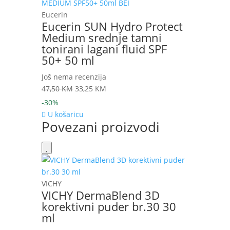
Eucerin
Eucerin SUN Hydro Protect
Medium srednje tamni
tonirani lagani fluid SPF
50+ 50 ml
Još nema recenzija
Izvorna
Trenutna
47,50
KM
33,25
KM
cijena
cijena
-30%
bila
je:
U košaricu
Povezani proizvodi
je:
33,25 KM.
47,50 KM.
VICHY
VICHY DermaBlend 3D
korektivni puder br.30 30
ml