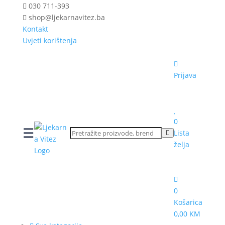
030 711-393
shop@ljekarnavitez.ba
Kontakt
Uvjeti korištenja
Prijava
0
☰
Lista
želja
0
Košarica
0,00 KM