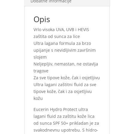
Dodatne informacije
Opis
Vrlo visoka UVA, UVB i HEVIS
zaštita od sunca za lice
Ultra lagana formula za brzo
upijanje s nevidljivim završnim
slojem
Neljepljiv, nemastan, ne ostavlja
tragove
Za sve tipove kože, čak i osjetljivu
Ultra lagani zaštitni fluid za sve
tipove kože, čak i za osjetljivu
kožu
Eucerin Hydro Protect ultra
lagani fluid za zaštitu kože lica
od sunca SPF 50+ prikladan je za
svakodnevnu upotrebu. S hidro-