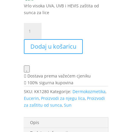
bila
je:
Vrlo visoka UVA, UVB i HEVIS zaštita od
je:
31,50 KM.
sunca za lice
45,00 KM.
Eucerin
SUN
Hydro
Dodaj u košaricu
Protect
ultra
lagani
fluid
SPF
Dostava prema važećem cjeniku
50+
100% sigurna kupovina
50
SKU:
KK1280
Kategorije:
Dermokozmetika
,
ml
Eucerin
,
Proizvodi za njegu lica
,
Proizvodi
količina
za zaštitu od sunca
,
Sun
Opis