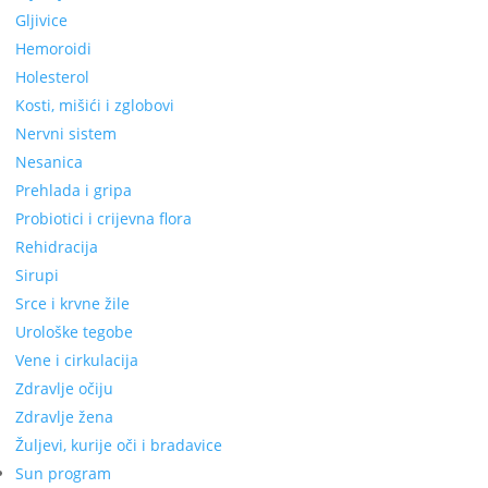
Gljivice
Hemoroidi
Holesterol
Kosti, mišići i zglobovi
Nervni sistem
Nesanica
Prehlada i gripa
Probiotici i crijevna flora
Rehidracija
Sirupi
Srce i krvne žile
Urološke tegobe
Vene i cirkulacija
Zdravlje očiju
Zdravlje žena
Žuljevi, kurije oči i bradavice
Sun program