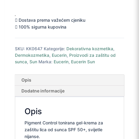
svijetla
krema
za
Dostava prema važećem cjeniku
lice
100% sigurna kupovina
SPF
50+
50
SKU:
KK0647
Kategorije:
Dekorativna kozmetika
,
ml
Dermokozmetika
,
Eucerin
,
Proizvodi za zaštitu od
količina
sunca
,
Sun
Marka:
Eucerin
,
Eucerin Sun
Opis
Dodatne informacije
Opis
Pigment Control tonirana gel-krema za
zaštitu lica od sunca SPF 50+, svijetle
nijanse.