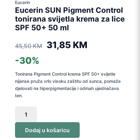
Eucerin
Eucerin SUN Pigment Control
tonirana svijetla krema za lice
SPF 50+ 50 ml
Izvorna
Trenutna
31,85
KM
45,50
KM
cijena
cijena
-30%
bila
je:
Tonirana Pigment Control krema SPF 50+ svijetle
nijanse pruža vrlo visoku zaštitu od sunca, pomaže
je:
31,85 KM.
djelovati na hiperpigmentacije i odmah ujednačava
ten.
45,50 KM.
Eucerin
SUN
Pigment
Dodaj u košaricu
Control
tonirana