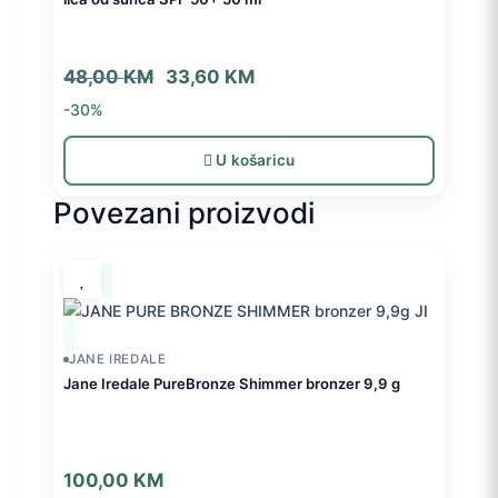
Izvorna
Trenutna
48,00
KM
33,60
KM
cijena
cijena
-30%
bila
je:
je:
33,60 KM.
U košaricu
48,00 KM.
Povezani proizvodi
JANE IREDALE
Jane Iredale PureBronze Shimmer bronzer 9,9 g
100,00
KM