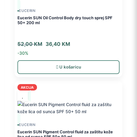
EUCERIN
Eucerin SUN Oil Control Body dry touch sprej SPF
50+ 200 ml
Izvorna
Trenutna
52,00
KM
36,40
KM
cijena
cijena
-30%
bila
je:
je:
36,40 KM.
U košaricu
52,00 KM.
AKCIJA
EUCERIN
Eucerin SUN Pigment Control fluid za zaštitu kože
lica od sunca SPF 50+ 50 ml