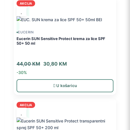
AKCIJA
EUCERIN
Eucerin SUN Sensitive Protect krema za lice SPF
50+ 50 ml
Izvorna
Trenutna
44,00
KM
30,80
KM
cijena
cijena
-30%
bila
je:
je:
30,80 KM.
U košaricu
44,00 KM.
AKCIJA