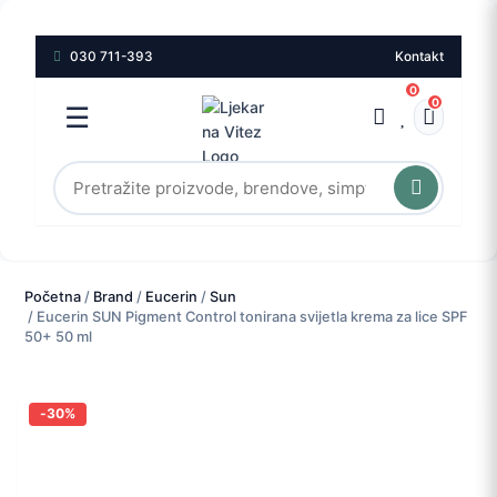
030 711-393
Kontakt
0
0
☰
Početna
/
Brand
/
Eucerin
/
Sun
/ Eucerin SUN Pigment Control tonirana svijetla krema za lice SPF
50+ 50 ml
-30%