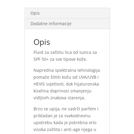
količina
Opis
Dodatne informacije
Opis
Fluid za zaštitu lica od sunca sa
SPF 50+ za sve tipove kože.
Napredna spektralna tehnologija
pomaže štititi kožu od UVA/UVB i
HEVIS svjetlosti, dok hijaluronska
kiselina doprinosi smanjenju
vidljivih znakova starenja.
Brzo se upija, ne sadrži parfem i
prikladan je za svakodnevnu
upotrebu kada je potrebna vrlo
visoka zaštita i anti-age njega u