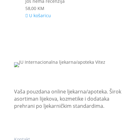
Još nema recenzija
58,00
KM
U košaricu
JU “Internacionalna ljekarna/apoteka Vitez”
Vaša pouzdana online ljekarna/apoteka. Širok
asortiman lijekova, kozmetike i dodataka
prehrani po ljekarničkim standardima.
Korisni linkovi
Kontakt