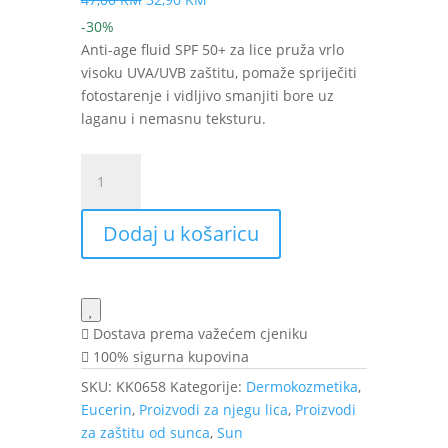
cijena
cijena
-30%
bila
je:
Anti-age fluid SPF 50+ za lice pruža vrlo
je:
32,90 KM.
visoku UVA/UVB zaštitu, pomaže spriječiti
47,00 KM.
fotostarenje i vidljivo smanjiti bore uz
laganu i nemasnu teksturu.
Eucerin
SUN
Anti-
Dodaj u košaricu
age
fluid
za
zaštitu
od
Dostava prema važećem cjeniku
sunca
100% sigurna kupovina
SPF
SKU:
KK0658
Kategorije:
Dermokozmetika
,
50+
Eucerin
,
Proizvodi za njegu lica
,
Proizvodi
50
za zaštitu od sunca
,
Sun
ml