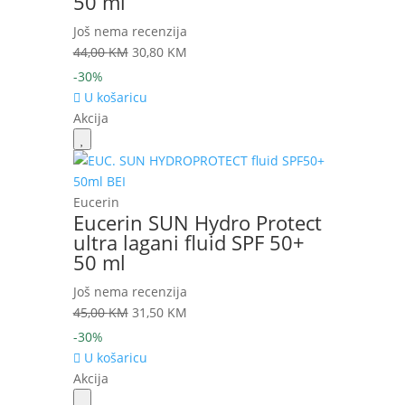
50 ml
Još nema recenzija
Izvorna
Trenutna
44,00
KM
30,80
KM
cijena
cijena
-30%
bila
je:
U košaricu
je:
30,80 KM.
Akcija
44,00 KM.
Eucerin
Eucerin SUN Hydro Protect
ultra lagani fluid SPF 50+
50 ml
Još nema recenzija
Izvorna
Trenutna
45,00
KM
31,50
KM
cijena
cijena
-30%
bila
je:
U košaricu
je:
31,50 KM.
Akcija
45,00 KM.