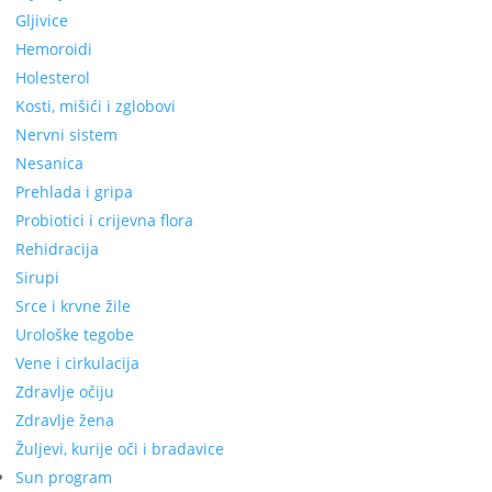
Gljivice
Hemoroidi
Holesterol
Kosti, mišići i zglobovi
Nervni sistem
Nesanica
Prehlada i gripa
Probiotici i crijevna flora
Rehidracija
Sirupi
Srce i krvne žile
Urološke tegobe
Vene i cirkulacija
Zdravlje očiju
Zdravlje žena
Žuljevi, kurije oči i bradavice
Sun program