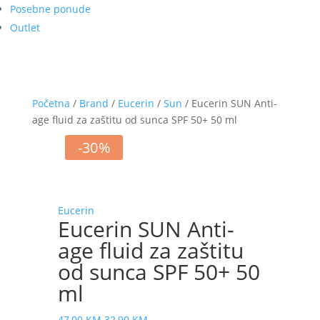
Posebne ponude
Outlet
Početna
/
Brand
/
Eucerin
/
Sun
/ Eucerin SUN Anti-
age fluid za zaštitu od sunca SPF 50+ 50 ml
-30%
Eucerin
Eucerin SUN Anti-
age fluid za zaštitu
od sunca SPF 50+ 50
ml
Izvorna
Trenutna
47,00
KM
32,90
KM