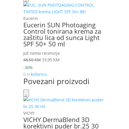
Eucerin
Eucerin SUN Photoaging
Control tonirana krema za
zaštitu lica od sunca Light
SPF 50+ 50 ml
Još nema recenzija
Izvorna
Trenutna
48,50
KM
33,95
KM
cijena
cijena
-30%
bila
je:
U košaricu
Povezani proizvodi
je:
33,95 KM.
48,50 KM.
VICHY
VICHY DermaBlend 3D
korektivni puder br.25 30