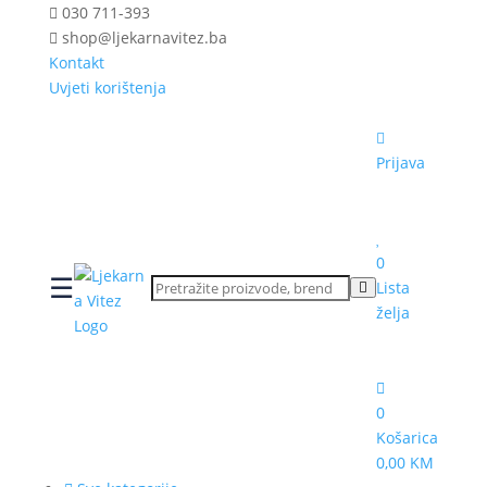
030 711-393
shop@ljekarnavitez.ba
Kontakt
Uvjeti korištenja
Prijava
0
☰
Lista
želja
0
Košarica
0,00 KM