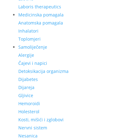
Laboris therapeutics
Medicinska pomagala
Anatomska pomagala
Inhalatori
Toplomjeri
Samoliječenje
Alergije
Čajevi i napici
Detoksikacija organizma
Dijabetes
Dijareja
Gljivice
Hemoroidi
Holesterol
Kosti, mišići i zglobovi
Nervni sistem
Nesanica