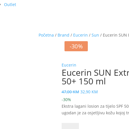
Outlet
Početna
/
Brand
/
Eucerin
/
Sun
/ Eucerin SUN E
-30%
Eucerin
Eucerin SUN Extra
50+ 150 ml
Izvorna
Trenutna
47,00
KM
32,90
KM
cijena
cijena
-30%
bila
je:
Ekstra lagani losion za tijelo SPF 5
je:
32,90 KM.
ugodan je za osjetljivu kožu kojoj 
47,00 KM.
Eucerin