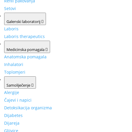
Refill pakovanja
Setovi
Galenski laboratorij
Laboris
Laboris therapeutics
Medicinska pomagala
Anatomska pomagala
Inhalatori
Toplomjeri
Samoliječenje
Alergije
Čajevi i napici
Detoksikacija organizma
Dijabetes
Dijareja
Gljivice