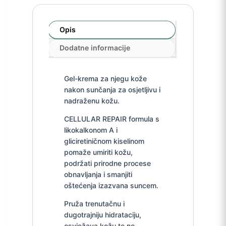
Opis
Dodatne informacije
Gel-krema za njegu kože
nakon sunčanja za osjetljivu i
nadraženu kožu.
CELLULAR REPAIR formula s
likokalkonom A i
gliciretiničnom kiselinom
pomaže umiriti kožu,
podržati prirodne procese
obnavljanja i smanjiti
oštećenja izazvana suncem.
Pruža trenutačnu i
dugotrajniju hidrataciju,
osvježava kožu te ne