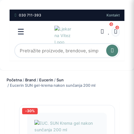
030 711-393
Kontakt
0
0
☰
Početna
/
Brand
/
Eucerin
/
Sun
/ Eucerin SUN gel-krema nakon sunčanja 200 ml
-30%