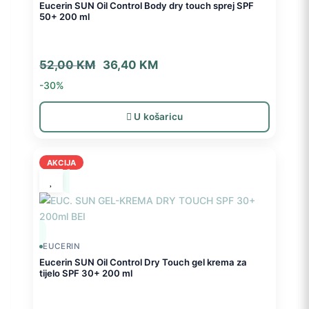
Eucerin SUN Oil Control Body dry touch sprej SPF
50+ 200 ml
Izvorna
Trenutna
52,00
KM
36,40
KM
cijena
cijena
-30%
bila
je:
je:
36,40 KM.
U košaricu
52,00 KM.
AKCIJA
EUCERIN
Eucerin SUN Oil Control Dry Touch gel krema za
tijelo SPF 30+ 200 ml