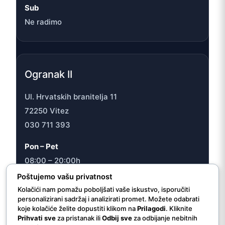
Sub
Ne radimo
Ogranak II
Ul. Hrvatskih branitelja 11
72250 Vitez
030 711 393
Pon – Pet
08:00 – 20:00h
Sub
Poštujemo vašu privatnost
08:00 – 16:30h
Kolačići nam pomažu poboljšati vaše iskustvo, isporučiti
personalizirani sadržaj i analizirati promet. Možete odabrati
koje kolačiće želite dopustiti klikom na
Prilagodi
. Kliknite
Prihvati sve
za pristanak ili
Odbij sve
za odbijanje nebitnih