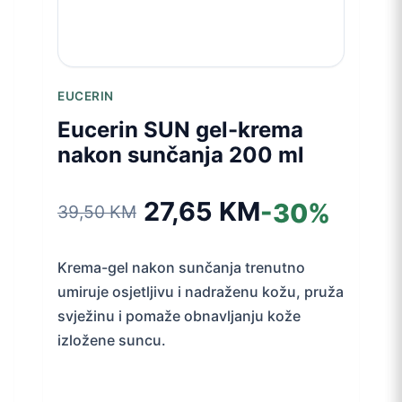
EUCERIN
Eucerin SUN gel-krema
nakon sunčanja 200 ml
27,65
KM
-30%
39,50
KM
Izvorna
Trenutna
cijena
cijena
Krema-gel nakon sunčanja trenutno
umiruje osjetljivu i nadraženu kožu, pruža
bila
je:
svježinu i pomaže obnavljanju kože
izložene suncu.
je:
27,65 KM.
39,50 KM.