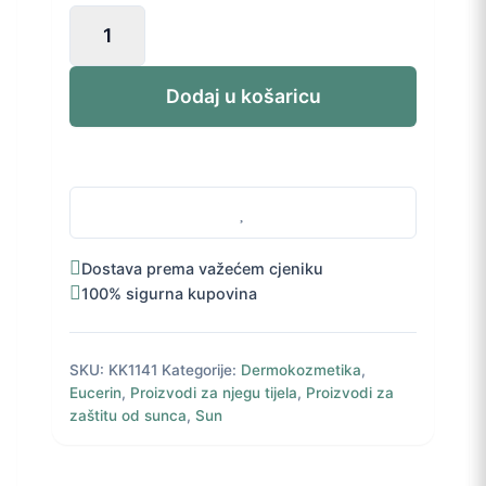
Eucerin
SUN
gel-
krema
Dodaj u košaricu
nakon
sunčanja
200
ml
količina
Dostava prema važećem cjeniku
100% sigurna kupovina
SKU:
KK1141
Kategorije:
Dermokozmetika
,
Eucerin
,
Proizvodi za njegu tijela
,
Proizvodi za
zaštitu od sunca
,
Sun