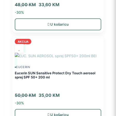
Izvorna
Trenutna
48,00
KM
33,60
KM
cijena
cijena
-30%
bila
je:
je:
33,60 KM.
U košaricu
48,00 KM.
AKCIJA
EUCERIN
Eucerin SUN Sensitive Protect Dry Touch aerosol
sprej SPF 50+ 200 ml
Izvorna
Trenutna
50,00
KM
35,00
KM
cijena
cijena
-30%
bila
je:
je:
35,00 KM.
U košaricu