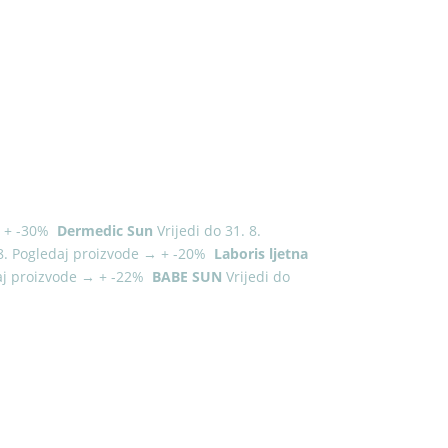
→
+
-30%
Dermedic Sun
Vrijedi do 31. 8.
8.
Pogledaj proizvode
→
+
-20%
Laboris ljetna
aj proizvode
→
+
-22%
BABE SUN
Vrijedi do