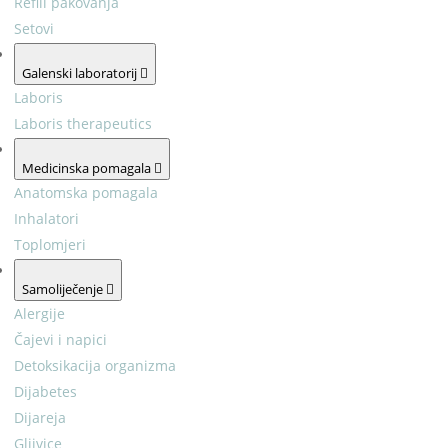
Refill pakovanja
Setovi
Galenski laboratorij
Laboris
Laboris therapeutics
Medicinska pomagala
Anatomska pomagala
Inhalatori
Toplomjeri
Samoliječenje
Alergije
Čajevi i napici
Detoksikacija organizma
Dijabetes
Dijareja
Gljivice