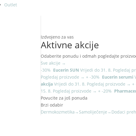
Outlet
Izdvojeno za vas
Aktivne akcije
Odaberite ponudu i odmah pogledajte proizvo
Sve akcije
→
-30%
Eucerin SUN
Vrijedi do 31. 8.
Pogledaj p
Pogledaj proizvode
→
+
-30%
Eucerin serumi
akcija
Vrijedi do 31. 8.
Pogledaj proizvode
→
+
15. 8.
Pogledaj proizvode
→
+
-20%
Pharmacer
Povucite za još ponuda
Brzi odabir
Dermokozmetika
→
Samoliječenje
→
Dodaci preh
NOVO U PONUDI