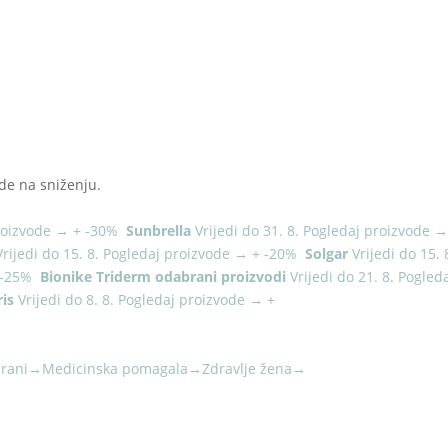
de na sniženju.
roizvode
→
+
-30%
Sunbrella
Vrijedi do 31. 8.
Pogledaj proizvode
Vrijedi do 15. 8.
Pogledaj proizvode
→
+
-20%
Solgar
Vrijedi do 15. 
-25%
Bionike Triderm odabrani proizvodi
Vrijedi do 21. 8.
Pogled
is
Vrijedi do 8. 8.
Pogledaj proizvode
→
+
rani
→
Medicinska pomagala
→
Zdravlje žena
→