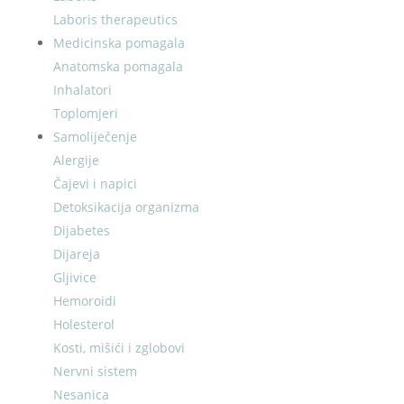
Laboris therapeutics
Medicinska pomagala
Anatomska pomagala
Inhalatori
Toplomjeri
Samoliječenje
Alergije
Čajevi i napici
Detoksikacija organizma
Dijabetes
Dijareja
Gljivice
Hemoroidi
Holesterol
Kosti, mišići i zglobovi
Nervni sistem
Nesanica