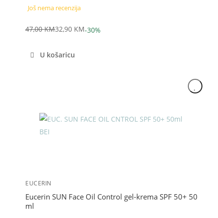
Još nema recenzija
47,00
KM
32,90
KM
-30%
Izvorna
Trenutna
cijena
cijena
U košaricu
bila
je:
je:
32,90 KM.
47,00 KM.
Akcija
EUCERIN
Eucerin SUN Face Oil Control gel-krema SPF 50+ 50
ml