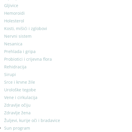
Gljivice
Hemoroidi
Holesterol
Kosti, mišići i zglobovi
Nervni sistem
Nesanica
Prehlada i gripa
Probiotici i crijevna flora
Rehidracija
Sirupi
Srce i krvne žile
Urološke tegobe
Vene i cirkulacija
Zdravlje očiju
Zdravlje žena
Žuljevi, kurije oči i bradavice
Sun program