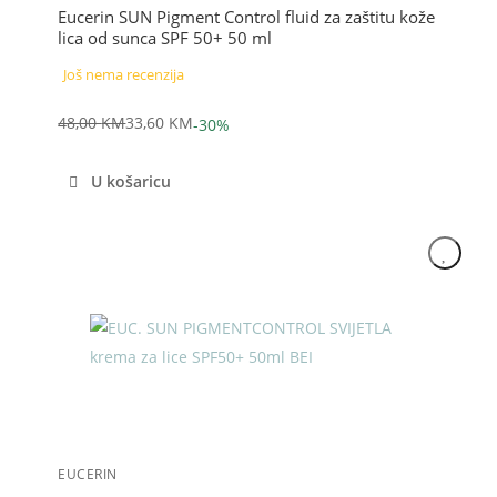
Eucerin SUN Pigment Control fluid za zaštitu kože
lica od sunca SPF 50+ 50 ml
Još nema recenzija
48,00
KM
33,60
KM
-30%
Izvorna
Trenutna
cijena
cijena
U košaricu
bila
je:
je:
33,60 KM.
48,00 KM.
Akcija
EUCERIN