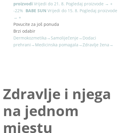
proizvodi
Vrijedi do 21. 8.
Pogledaj proizvode
→
+
-22%
BABE SUN
Vrijedi do 15. 8.
Pogledaj proizvode
→
+
Povucite za još ponuda
Brzi odabir
Dermokozmetika
→
Samoliječenje
→
Dodaci
prehrani
→
Medicinska pomagala
→
Zdravlje žena
→
NOVO U PONUDI
Zdravlje i njega
na jednom
mjestu