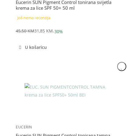
Eucerin SUN Pigment Control tonirana svijetla
krema za lice SPF 50+ 50 ml
Još nema recenzija
45,50
KM
31,85
KM
-30%
Izvorna
Trenutna
cijena
cijena
U košaricu
bila
je:
je:
31,85 KM.
45,50 KM.
Akcija
EUCERIN
Eucerin SUN Pigment Control tonirana tamna