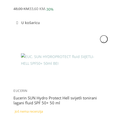
48,00
KM
33,60
KM
-30%
Izvorna
Trenutna
cijena
cijena
U košaricu
bila
je:
je:
33,60 KM.
48,00 KM.
Akcija
EUCERIN
Eucerin SUN Hydro Protect Hell svijetli tonirani
lagani fluid SPF 50+ 50 ml
Još nema recenzija