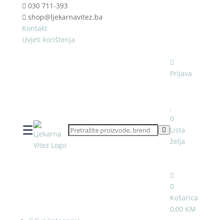
030 711-393
shop@ljekarnavitez.ba
Kontakt
Uvjeti korištenja
Prijava
0
☰
Lista
želja
0
Košarica
0,00 KM