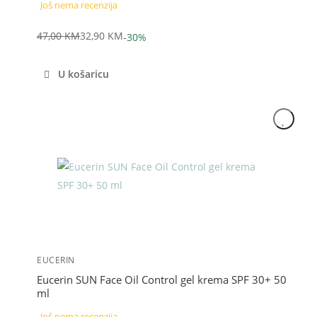
Još nema recenzija
47,00
KM
32,90
KM
-30%
Izvorna
Trenutna
cijena
cijena
U košaricu
bila
je:
je:
32,90 KM.
47,00 KM.
Akcija
EUCERIN
Eucerin SUN Face Oil Control gel krema SPF 30+ 50
ml
Još nema recenzija