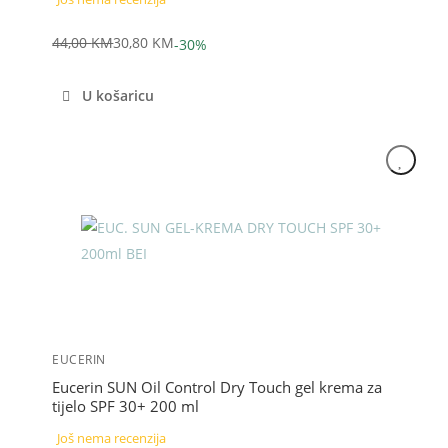
44,00
KM
30,80
KM
-30%
Izvorna
Trenutna
cijena
cijena
U košaricu
bila
je:
je:
30,80 KM.
44,00 KM.
Akcija
EUCERIN
Eucerin SUN Oil Control Dry Touch gel krema za
tijelo SPF 30+ 200 ml
Još nema recenzija