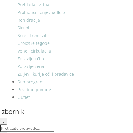
Prehlada i gripa
Probiotici i crijevna flora
Rehidracija
Sirupi
Srce i krvne žile
Urološke tegobe
Vene i cirkulacija
Zdravlje očiju
Zdravlje žena
Žuljevi, kurije oči i bradavice
Sun program
Posebne ponude
Outlet
Izbornik