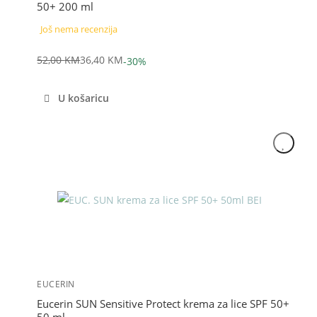
50+ 200 ml
Još nema recenzija
52,00
KM
36,40
KM
-30%
Izvorna
Trenutna
cijena
cijena
U košaricu
bila
je:
je:
36,40 KM.
52,00 KM.
Akcija
EUCERIN
Eucerin SUN Sensitive Protect krema za lice SPF 50+