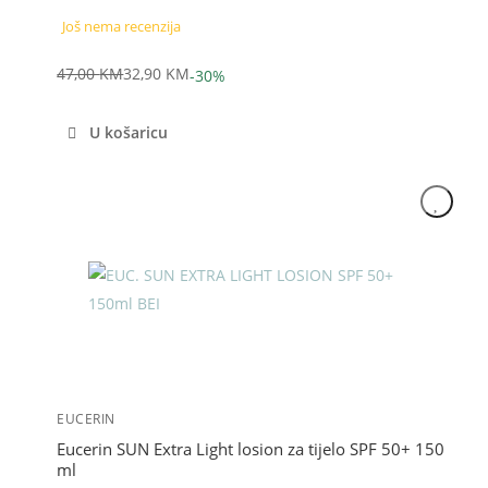
Još nema recenzija
47,00
KM
32,90
KM
-30%
Izvorna
Trenutna
cijena
cijena
U košaricu
bila
je:
je:
32,90 KM.
47,00 KM.
Akcija
EUCERIN
Eucerin SUN Extra Light losion za tijelo SPF 50+ 150
ml