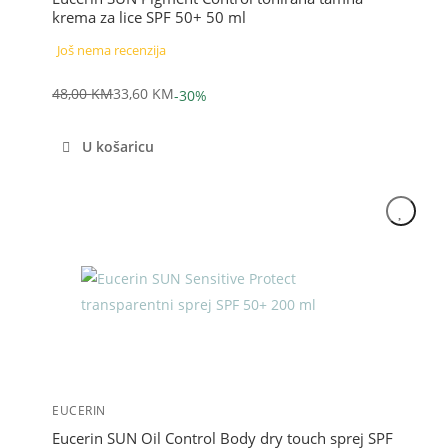
krema za lice SPF 50+ 50 ml
Još nema recenzija
48,00
KM
33,60
KM
-30%
Izvorna
Trenutna
cijena
cijena
U košaricu
bila
je:
je:
33,60 KM.
48,00 KM.
Akcija
EUCERIN
Eucerin SUN Oil Control Body dry touch sprej SPF