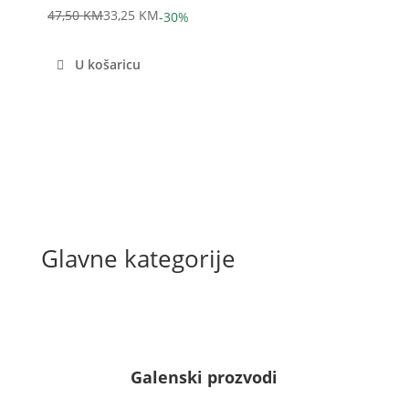
47,50
KM
33,25
KM
-30%
Izvorna
Trenutna
cijena
cijena
U košaricu
bila
je:
je:
33,25 KM.
47,50 KM.
Glavne kategorije
Galenski prozvodi