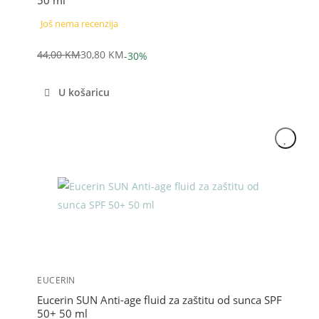
50 ml
Još nema recenzija
44,00
KM
30,80
KM
-30%
Izvorna
Trenutna
cijena
cijena
U košaricu
bila
je:
je:
30,80 KM.
44,00 KM.
Akcija
EUCERIN
Eucerin SUN Anti-age fluid za zaštitu od sunca SPF
50+ 50 ml