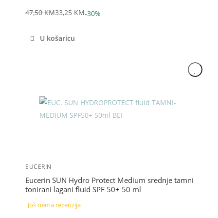
47,50
KM
33,25
KM
-30%
Izvorna
Trenutna
cijena
cijena
U košaricu
bila
je:
je:
33,25 KM.
47,50 KM.
Akcija
EUCERIN
Eucerin SUN Hydro Protect Medium srednje tamni
tonirani lagani fluid SPF 50+ 50 ml
Još nema recenzija