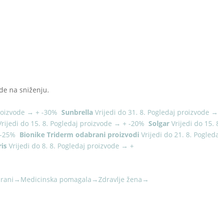
de na sniženju.
roizvode
→
+
-30%
Sunbrella
Vrijedi do 31. 8.
Pogledaj proizvode
Vrijedi do 15. 8.
Pogledaj proizvode
→
+
-20%
Solgar
Vrijedi do 15. 
-25%
Bionike Triderm odabrani proizvodi
Vrijedi do 21. 8.
Pogled
is
Vrijedi do 8. 8.
Pogledaj proizvode
→
+
rani
→
Medicinska pomagala
→
Zdravlje žena
→