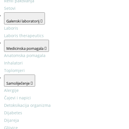
Refill pakovanja
Setovi
Galenski laboratorij
Laboris
Laboris therapeutics
Medicinska pomagala
Anatomska pomagala
Inhalatori
Toplomjeri
Samoliječenje
Alergije
Čajevi i napici
Detoksikacija organizma
Dijabetes
Dijareja
Gljivice