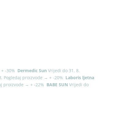
→
+
-30%
Dermedic Sun
Vrijedi do 31. 8.
8.
Pogledaj proizvode
→
+
-20%
Laboris ljetna
aj proizvode
→
+
-22%
BABE SUN
Vrijedi do