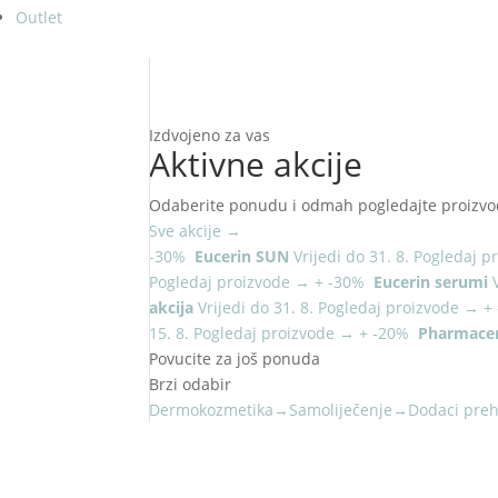
Outlet
Izdvojeno za vas
Aktivne akcije
Odaberite ponudu i odmah pogledajte proizvo
Sve akcije
→
-30%
Eucerin SUN
Vrijedi do 31. 8.
Pogledaj p
Pogledaj proizvode
→
+
-30%
Eucerin serumi
akcija
Vrijedi do 31. 8.
Pogledaj proizvode
→
+
15. 8.
Pogledaj proizvode
→
+
-20%
Pharmacer
Povucite za još ponuda
Brzi odabir
Dermokozmetika
→
Samoliječenje
→
Dodaci preh
NOVO U PONUDI