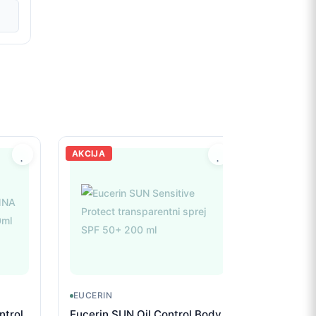
AKCIJA
EUCERIN
ntrol
Eucerin SUN Oil Control Body