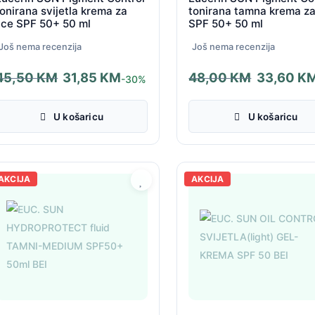
tonirana svijetla krema za
tonirana tamna krema za
lice SPF 50+ 50 ml
SPF 50+ 50 ml
Još nema recenzija
Još nema recenzija
45,50
KM
31,85
KM
48,00
KM
33,60
K
-30%
zvorna
renutna
Izvorna
Trenutna
ijena
ijena
cijena
cijena
U košaricu
U košaricu
ila
e:
bila
je:
e:
1,85 KM.
je:
33,60 KM.
5,50 KM.
48,00 KM.
AKCIJA
AKCIJA