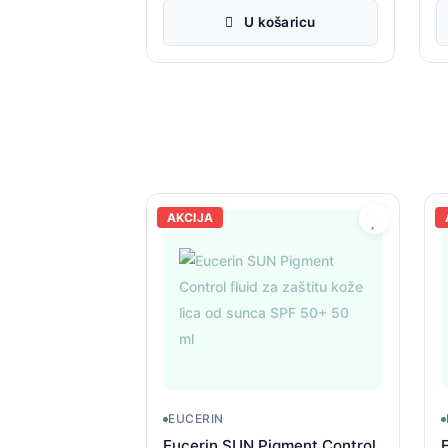
U košaricu
AKCIJA
EUCERIN
Eucerin SUN Pigment Control