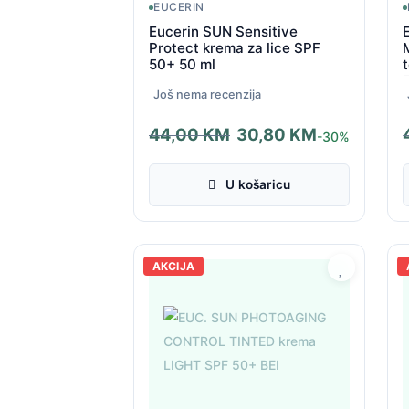
EUCERIN
Eucerin SUN Sensitive
Protect krema za lice SPF
50+ 50 ml
Još nema recenzija
44,00
KM
30,80
KM
-30%
Izvorna
Trenutna
I
T
cijena
cijena
c
c
U košaricu
bila
je:
b
j
je:
30,80 KM.
j
3
44,00 KM.
4
AKCIJA