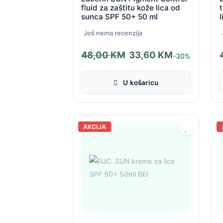
fluid za zaštitu kože lica od
sunca SPF 50+ 50 ml
Još nema recenzija
48,00
KM
33,60
KM
-30%
Izvorna
Trenutna
I
T
cijena
cijena
c
c
U košaricu
bila
je:
b
j
je:
33,60 KM.
j
3
48,00 KM.
4
AKCIJA