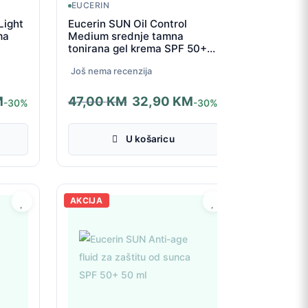
EUCERIN
Light
Eucerin SUN Oil Control
ma
Medium srednje tamna
tonirana gel krema SPF 50+
50 ml
Još nema recenzija
M
47,00
KM
32,90
KM
-30%
-30%
Izvorna
Trenutna
cijena
cijena
U košaricu
bila
je:
je:
32,90 KM.
47,00 KM.
AKCIJA