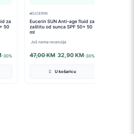
EUCERIN
id za
Eucerin SUN Anti-age fluid za
0+ 50
zaštitu od sunca SPF 50+ 50
ml
Još nema recenzija
M
47,00
KM
32,90
KM
-30%
-30%
Izvorna
Trenutna
cijena
cijena
U košaricu
bila
je:
je:
32,90 KM.
47,00 KM.