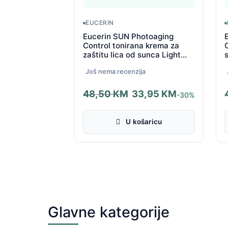
EUCERIN
Eucerin SUN Photoaging
Control tonirana krema za
zaštitu lica od sunca Light
SPF 50+ 50 ml
Još nema recenzija
48,50
KM
33,95
KM
-30%
Izvorna
Trenutna
I
T
cijena
cijena
c
c
U košaricu
bila
je:
b
j
je:
33,95 KM.
j
3
48,50 KM.
4
Glavne kategorije