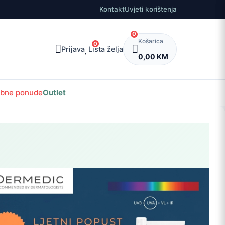
Kontakt
Uvjeti korištenja
0
Košarica
0
Prijava
Lista želja
0,00 KM
bne ponude
Outlet