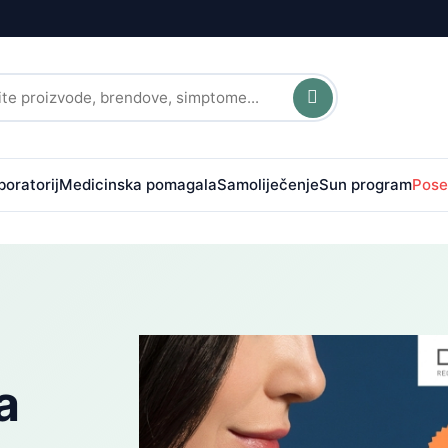
boratorij
Medicinska pomagala
Samoliječenje
Sun program
Pose
a