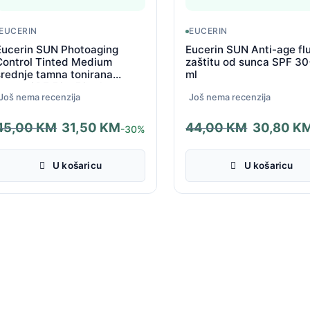
EUCERIN
EUCERIN
Eucerin SUN Photoaging
Eucerin SUN Anti-age flu
Control Tinted Medium
zaštitu od sunca SPF 3
srednje tamna tonirana
ml
krema SPF 50+ 50 ml
Još nema recenzija
Još nema recenzija
45,00
KM
31,50
KM
44,00
KM
30,80
K
-30%
zvorna
renutna
Izvorna
Trenutna
ijena
ijena
cijena
cijena
U košaricu
U košaricu
ila
e:
bila
je:
e:
1,50 KM.
je:
30,80 KM.
5,00 KM.
44,00 KM.