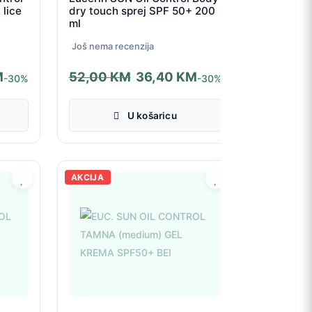
 lice
dry touch sprej SPF 50+ 200
ml
Još nema recenzija
M
52,00
KM
36,40
KM
-30%
-30%
Izvorna
Trenutna
cijena
cijena
U košaricu
bila
je:
je:
36,40 KM.
52,00 KM.
AKCIJA