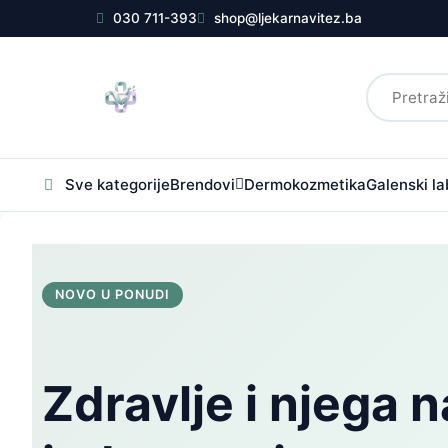
030 711-393
shop@ljekarnavitez.ba
Sve kategorije
Brendovi
Dermokozmetika
Galenski la
NOVO U PONUDI
Zdravlje i njega n