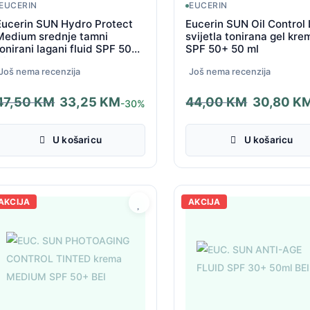
EUCERIN
EUCERIN
Eucerin SUN Hydro Protect
Eucerin SUN Oil Control 
Medium srednje tamni
svijetla tonirana gel kre
tonirani lagani fluid SPF 50+
SPF 50+ 50 ml
50 ml
Još nema recenzija
Još nema recenzija
47,50
KM
33,25
KM
44,00
KM
30,80
K
-30%
zvorna
renutna
Izvorna
Trenutna
ijena
ijena
cijena
cijena
U košaricu
U košaricu
ila
e:
bila
je:
e:
3,25 KM.
je:
30,80 KM.
7,50 KM.
44,00 KM.
AKCIJA
AKCIJA