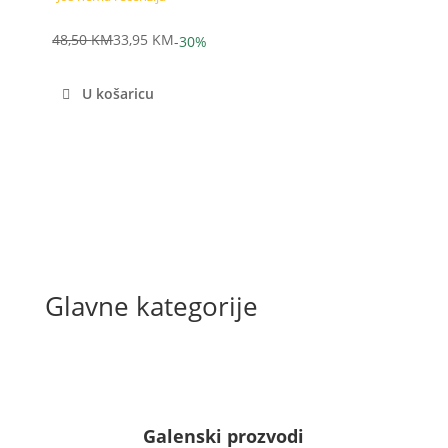
48,50
KM
33,95
KM
-30%
Izvorna
Trenutna
cijena
cijena
U košaricu
bila
je:
je:
33,95 KM.
48,50 KM.
Glavne kategorije
Galenski prozvodi