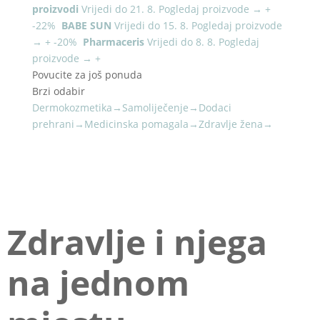
proizvodi
Vrijedi do 21. 8.
Pogledaj proizvode
→
+
-22%
BABE SUN
Vrijedi do 15. 8.
Pogledaj proizvode
→
+
-20%
Pharmaceris
Vrijedi do 8. 8.
Pogledaj
proizvode
→
+
Povucite za još ponuda
Brzi odabir
Dermokozmetika
→
Samoliječenje
→
Dodaci
prehrani
→
Medicinska pomagala
→
Zdravlje žena
→
NOVO U PONUDI
Zdravlje i njega
na jednom