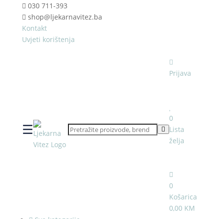
030 711-393
shop@ljekarnavitez.ba
Kontakt
Uvjeti korištenja
Prijava
0
☰
Lista
želja
0
Košarica
0,00 KM