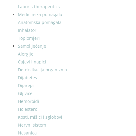
Laboris therapeutics
Medicinska pomagala
Anatomska pomagala
Inhalatori
Toplomjeri
Samoliječenje
Alergije
Čajevi i napici
Detoksikacija organizma
Dijabetes
Dijareja
Gljivice
Hemoroidi
Holesterol
Kosti, mišići i zglobovi
Nervni sistem
Nesanica