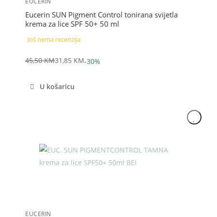
EUCERIN
Eucerin SUN Pigment Control tonirana svijetla
krema za lice SPF 50+ 50 ml
Još nema recenzija
45,50
KM
31,85
KM
-30%
Izvorna
Trenutna
cijena
cijena
U košaricu
bila
je:
je:
31,85 KM.
45,50 KM.
Akcija
EUCERIN