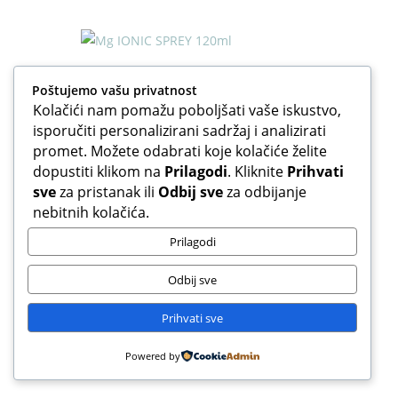
Poštujemo vašu privatnost
Kolačići nam pomažu poboljšati vaše iskustvo,
isporučiti personalizirani sadržaj i analizirati
GALENSKI PROIZVODI
promet. Možete odabrati koje kolačiće želite
dopustiti klikom na
Prilagodi
. Kliknite
Prihvati
Mg IONIC SPREY 120ml
sve
za pristanak ili
Odbij sve
za odbijanje
nebitnih kolačića.
Novi proizvod
Prilagodi
20,00
KM
Odbij sve
U košaricu
Prihvati sve
Akcija
Powered by