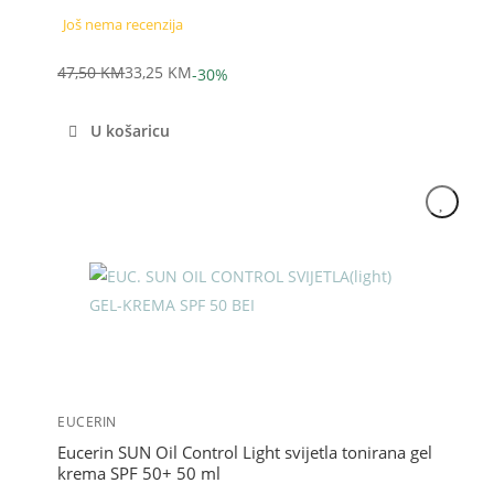
Još nema recenzija
47,50
KM
33,25
KM
-30%
Izvorna
Trenutna
cijena
cijena
U košaricu
bila
je:
je:
33,25 KM.
47,50 KM.
Akcija
EUCERIN
Eucerin SUN Oil Control Light svijetla tonirana gel
krema SPF 50+ 50 ml