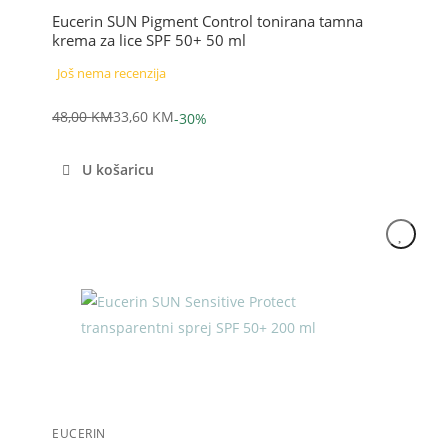
Eucerin SUN Pigment Control tonirana tamna
krema za lice SPF 50+ 50 ml
Još nema recenzija
48,00
KM
33,60
KM
-30%
Izvorna
Trenutna
cijena
cijena
U košaricu
bila
je:
je:
33,60 KM.
48,00 KM.
Akcija
EUCERIN