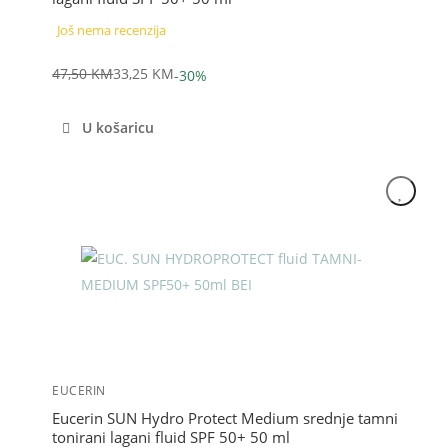
Još nema recenzija
47,50
KM
33,25
KM
-30%
Izvorna
Trenutna
cijena
cijena
U košaricu
bila
je:
je:
33,25 KM.
47,50 KM.
Akcija
EUCERIN
Eucerin SUN Hydro Protect Medium srednje tamni
tonirani lagani fluid SPF 50+ 50 ml