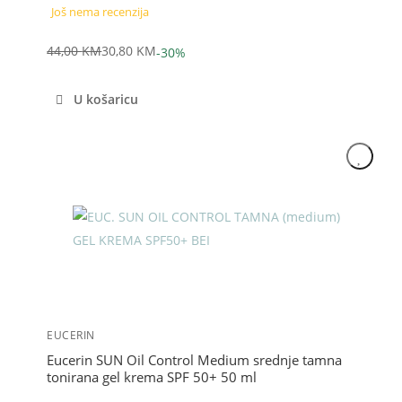
Još nema recenzija
44,00
KM
30,80
KM
-30%
Izvorna
Trenutna
cijena
cijena
U košaricu
bila
je:
je:
30,80 KM.
44,00 KM.
Akcija
EUCERIN
Eucerin SUN Oil Control Medium srednje tamna
tonirana gel krema SPF 50+ 50 ml