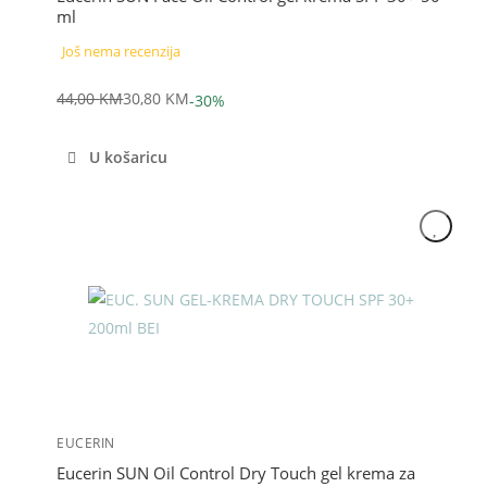
ml
Još nema recenzija
44,00
KM
30,80
KM
-30%
Izvorna
Trenutna
cijena
cijena
U košaricu
bila
je:
je:
30,80 KM.
44,00 KM.
Akcija
EUCERIN
Eucerin SUN Oil Control Dry Touch gel krema za