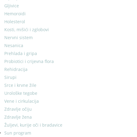
Gljivice
Hemoroidi
Holesterol
Kosti, mišići i zglobovi
Nervni sistem
Nesanica
Prehlada i gripa
Probiotici i crijevna flora
Rehidracija
Sirupi
Srce i krvne žile
Urološke tegobe
Vene i cirkulacija
Zdravlje očiju
Zdravlje žena
Žuljevi, kurije oči i bradavice
Sun program