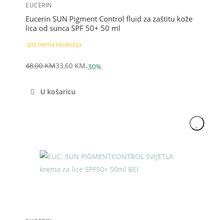
EUCERIN
Eucerin SUN Pigment Control fluid za zaštitu kože
lica od sunca SPF 50+ 50 ml
Još nema recenzija
48,00
KM
33,60
KM
-30%
Izvorna
Trenutna
cijena
cijena
U košaricu
bila
je:
je:
33,60 KM.
48,00 KM.
Akcija