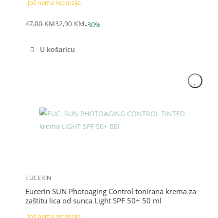
Još nema recenzija
47,00
KM
32,90
KM
-30%
Izvorna
Trenutna
cijena
cijena
U košaricu
bila
je:
je:
32,90 KM.
47,00 KM.
Akcija
EUCERIN
Eucerin SUN Photoaging Control tonirana krema za
zaštitu lica od sunca Light SPF 50+ 50 ml
Još nema recenzija