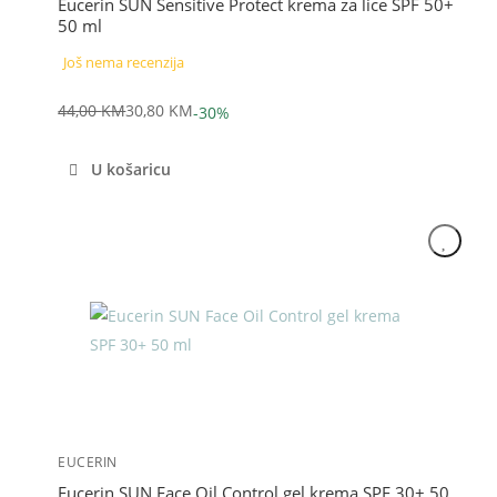
Eucerin SUN Sensitive Protect krema za lice SPF 50+
50 ml
Još nema recenzija
44,00
KM
30,80
KM
-30%
Izvorna
Trenutna
cijena
cijena
U košaricu
bila
je:
je:
30,80 KM.
44,00 KM.
Akcija
EUCERIN
Eucerin SUN Face Oil Control gel krema SPF 30+ 50