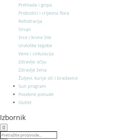
Prehlada i gripa
Probiotici i crijevna flora
Rehidracija
Sirupi
Srce i krvne žile
Urološke tegobe
Vene i cirkulacija
Zdravlje očiju
Zdravlje žena
Žuljevi, kurije oči i bradavice
Sun program
Posebne ponude
Outlet
Izbornik