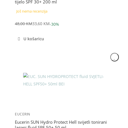
tijelo SPF 30+ 200 ml
Još nema recenzija
48,00
KM
33,60
KM
-30%
Izvorna
Trenutna
cijena
cijena
U košaricu
bila
je:
je:
33,60 KM.
48,00 KM.
Akcija
EUCERIN
Eucerin SUN Hydro Protect Hell svijetli tonirani
lagani fluid SPF 50+ 50 ml