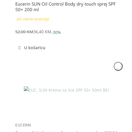
Eucerin SUN Oil Control Body dry touch sprej SPF
50+ 200 ml
Još nema recenzija
52,00
KM
36,40
KM
-30%
Izvorna
Trenutna
cijena
cijena
U košaricu
bila
je:
je:
36,40 KM.
52,00 KM.
Akcija
EUCERIN