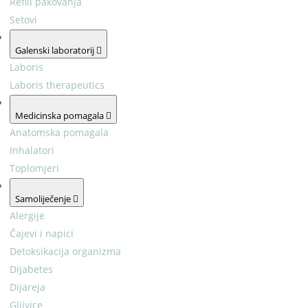
Refill pakovanja
Setovi
Galenski laboratorij
Laboris
Laboris therapeutics
Medicinska pomagala
Anatomska pomagala
Inhalatori
Toplomjeri
Samoliječenje
Alergije
Čajevi i napici
Detoksikacija organizma
Dijabetes
Dijareja
Gljivice