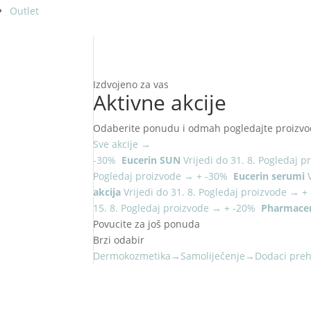
Outlet
Izdvojeno za vas
Aktivne akcije
Odaberite ponudu i odmah pogledajte proizvo
Sve akcije
→
-30%
Eucerin SUN
Vrijedi do 31. 8.
Pogledaj p
Pogledaj proizvode
→
+
-30%
Eucerin serumi
akcija
Vrijedi do 31. 8.
Pogledaj proizvode
→
+
15. 8.
Pogledaj proizvode
→
+
-20%
Pharmacer
Povucite za još ponuda
Brzi odabir
Dermokozmetika
→
Samoliječenje
→
Dodaci preh
NOVO U PONUDI