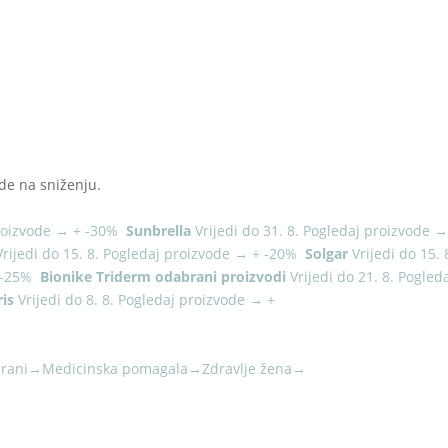
de na sniženju.
roizvode
→
+
-30%
Sunbrella
Vrijedi do 31. 8.
Pogledaj proizvode
Vrijedi do 15. 8.
Pogledaj proizvode
→
+
-20%
Solgar
Vrijedi do 15. 
-25%
Bionike Triderm odabrani proizvodi
Vrijedi do 21. 8.
Pogled
is
Vrijedi do 8. 8.
Pogledaj proizvode
→
+
rani
→
Medicinska pomagala
→
Zdravlje žena
→