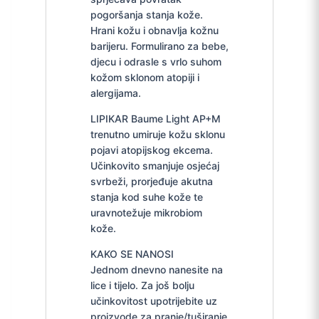
pogoršanja stanja kože.
Hrani kožu i obnavlja kožnu
barijeru. Formulirano za bebe,
djecu i odrasle s vrlo suhom
kožom sklonom atopiji i
alergijama.
LIPIKAR Baume Light AP+M
trenutno umiruje kožu sklonu
pojavi atopijskog ekcema.
Učinkovito smanjuje osjećaj
svrbeži, prorjeđuje akutna
stanja kod suhe kože te
uravnotežuje mikrobiom
kože.
KAKO SE NANOSI
Jednom dnevno nanesite na
lice i tijelo. Za još bolju
učinkovitost upotrijebite uz
proizvode za pranje/tuširanje