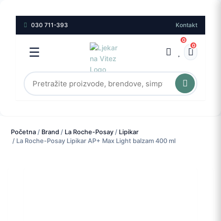
030 711-393
Kontakt
0
0
☰
Početna
/
Brand
/
La Roche-Posay
/
Lipikar
/ La Roche-Posay Lipikar AP+ Max Light balzam 400 ml