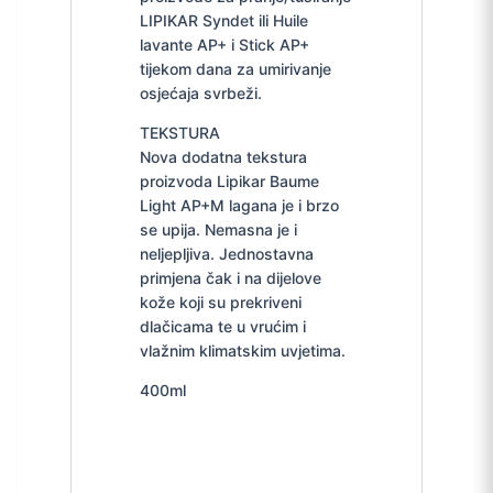
LIPIKAR Syndet ili Huile
lavante AP+ i Stick AP+
tijekom dana za umirivanje
osjećaja svrbeži.
TEKSTURA
Nova dodatna tekstura
proizvoda Lipikar Baume
Light AP+M lagana je i brzo
se upija. Nemasna je i
neljepljiva. Jednostavna
primjena čak i na dijelove
kože koji su prekriveni
dlačicama te u vrućim i
vlažnim klimatskim uvjetima.
400ml