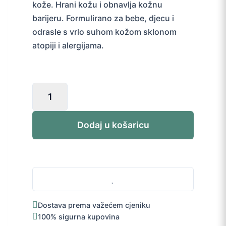
kože. Hrani kožu i obnavlja kožnu
barijeru. Formulirano za bebe, djecu i
odrasle s vrlo suhom kožom sklonom
atopiji i alergijama.
La
Roche-
Posay
Lipikar
Dodaj u košaricu
AP+
Max
Light
balzam
400
ml
količina
Dostava prema važećem cjeniku
100% sigurna kupovina