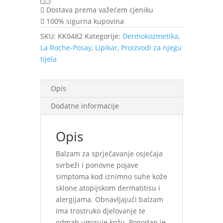
s
Dostava prema važećem cjeniku
trostrukim
100% sigurna kupovina
djelovanjem
SKU:
KK0482
Kategorije:
Dermokozmetika
,
400
La Roche-Posay
,
Lipikar
,
Proizvodi za njegu
ml
tijela
količina
Opis
Dodatne informacije
Opis
Balzam za sprječavanje osjećaja
svrbeži i ponovne pojave
simptoma kod iznimno suhe kože
sklone atopijskom dermatitisu i
alergijama. Obnavljajući balzam
ima trostruko djelovanje te
odmah umiruje kožu. Pogodan je