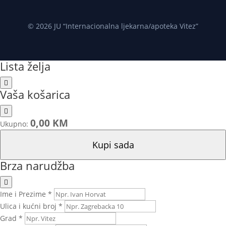
© 2026 JU “Internacionalna ljekarna/apoteka Vitez”
Lista želja
Vaša košarica
0,00 KM
Ukupno:
Kupi sada
Brza narudžba
Ime i Prezime *
Ulica i kućni broj *
Grad *