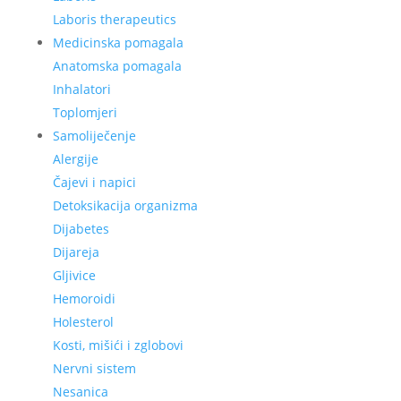
Laboris therapeutics
Medicinska pomagala
Anatomska pomagala
Inhalatori
Toplomjeri
Samoliječenje
Alergije
Čajevi i napici
Detoksikacija organizma
Dijabetes
Dijareja
Gljivice
Hemoroidi
Holesterol
Kosti, mišići i zglobovi
Nervni sistem
Nesanica