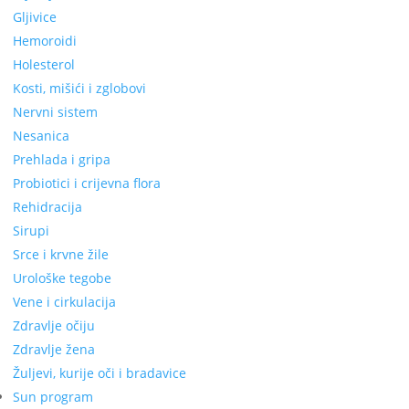
Gljivice
Hemoroidi
Holesterol
Kosti, mišići i zglobovi
Nervni sistem
Nesanica
Prehlada i gripa
Probiotici i crijevna flora
Rehidracija
Sirupi
Srce i krvne žile
Urološke tegobe
Vene i cirkulacija
Zdravlje očiju
Zdravlje žena
Žuljevi, kurije oči i bradavice
Sun program