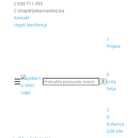
030 711-393
shop@ljekarnavitez.ba
Kontakt
Uvjeti korištenja
Prijava
0
☰
Lista
želja
0
Košarica
0,00 KM