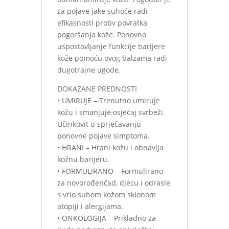
za pojave jake suhoće radi
efikasnosti protiv povratka
pogoršanja kože. Ponovno
uspostavljanje funkcije barijere
kože pomoću ovog balzama radi
dugotrajne ugode.
DOKAZANE PREDNOSTI
• UMIRUJE – Trenutno umiruje
kožu i smanjuje osjećaj svrbeži.
Učinkovit u sprječavanju
ponovne pojave simptoma.
• HRANI – Hrani kožu i obnavlja
kožnu barijeru.
• FORMULIRANO – Formulirano
za novorođenčad, djecu i odrasle
s vrlo suhom kožom sklonom
atopiji i alergijama.
• ONKOLOGIJA – Prikladno za