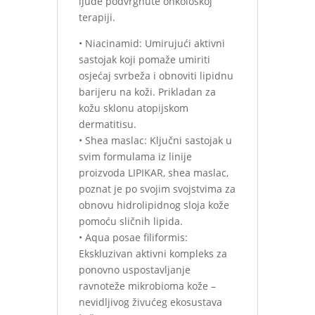
ljude podvrgnute onkološkoj
terapiji.
• Niacinamid: Umirujući aktivni
sastojak koji pomaže umiriti
osjećaj svrbeža i obnoviti lipidnu
barijeru na koži. Prikladan za
kožu sklonu atopijskom
dermatitisu.
• Shea maslac: Ključni sastojak u
svim formulama iz linije
proizvoda LIPIKAR, shea maslac,
poznat je po svojim svojstvima za
obnovu hidrolipidnog sloja kože
pomoću sličnih lipida.
• Aqua posae filiformis:
Ekskluzivan aktivni kompleks za
ponovno uspostavljanje
ravnoteže mikrobioma kože –
nevidljivog živućeg ekosustava