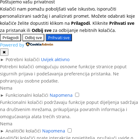
Poštujemo vašu privatnost
Kolačići nam pomažu poboljšati vaše iskustvo, isporučiti
personalizirani sadržaj i analizirati promet. Možete odabrati koje
kolačiće želite dopustiti klikom na
Prilagodi
. Kliknite
Prihvati sve
za pristanak ili
Odbij sve
za odbijanje nebitnih kolačića.
Prilagodi
Odbij sve
Prihvati sve
Powered by
✖
►
Potrebni kolačići
Uvijek aktivno
Potrebni kolačići omogućuju osnovne funkcije stranice poput
sigurnih prijava i podešavanja preferencija pristanka. Ne
pohranjuju osobne podatke.
Nema
►
Funkcionalni kolačići
Napomena
Funkcionalni kolačići podržavaju funkcije poput dijeljenja sadržaja
na društvenim mrežama, prikupljanja povratnih informacija i
omogućavanja alata trećih strana.
Nema
►
Analitički kolačići
Napomena
Analitički kolačići prate interakcije posjetitelja, pružajući uvide o