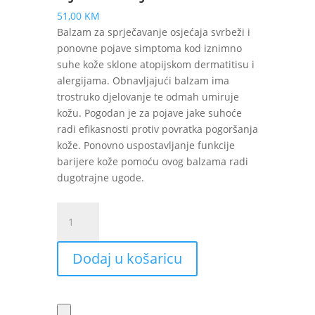
51,00
KM
Balzam za sprječavanje osjećaja svrbeži i
ponovne pojave simptoma kod iznimno
suhe kože sklone atopijskom dermatitisu i
alergijama. Obnavljajući balzam ima
trostruko djelovanje te odmah umiruje
kožu. Pogodan je za pojave jake suhoće
radi efikasnosti protiv povratka pogoršanja
kože. Ponovno uspostavljanje funkcije
barijere kože pomoću ovog balzama radi
dugotrajne ugode.
La
Roche-
Posay
Dodaj u košaricu
Lipikar
AP+
Max
balzam