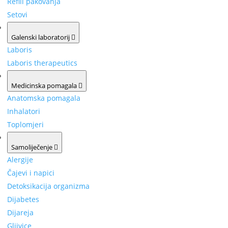
Refill pakovanja
Setovi
Galenski laboratorij
Laboris
Laboris therapeutics
Medicinska pomagala
Anatomska pomagala
Inhalatori
Toplomjeri
Samoliječenje
Alergije
Čajevi i napici
Detoksikacija organizma
Dijabetes
Dijareja
Gljivice