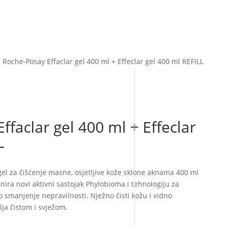
 Roche-Posay Effaclar gel 400 ml + Effeclar gel 400 ml REFILL
ffaclar gel 400 ml + Effeclar
L
gel za čišćenje masne, osjetljive kože sklone aknama 400 ml
ra novi aktivni sastojak Phylobioma i tehnologiju za
vo smanjenje nepravilnosti. Nježno čisti kožu i vidno
ja čistom i svježom.