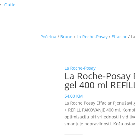
Outlet
Početna
/
Brand
/
La Roche-Posay
/
Effaclar
/ La
La Roche-Posay
La Roche-Posay E
gel 400 ml REFIL
54,00
KM
La Roche Posay Effaclar Pjenušavi 
+ REFILL PAKOVANJE 400 ml. Kombini
optimizaciju pH vrijednosti i vidlji
smanjuje nepravilnosti. Kožu ostavl