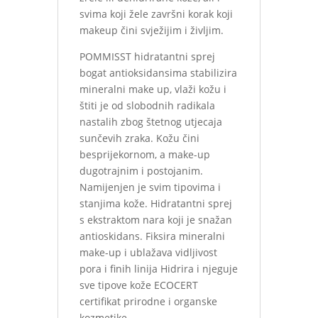
svima koji žele završni korak koji
makeup čini svježijim i življim.
POMMISST hidratantni sprej
bogat antioksidansima stabilizira
mineralni make up, vlaži kožu i
štiti je od slobodnih radikala
nastalih zbog štetnog utjecaja
sunčevih zraka. Kožu čini
besprijekornom, a make-up
dugotrajnim i postojanim.
Namijenjen je svim tipovima i
stanjima kože. Hidratantni sprej
s ekstraktom nara koji je snažan
antioskidans. Fiksira mineralni
make-up i ublažava vidljivost
pora i finih linija Hidrira i njeguje
sve tipove kože ECOCERT
certifikat prirodne i organske
kozmetike.