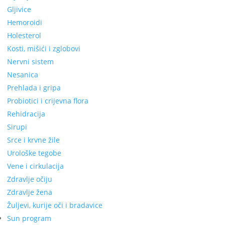
Gljivice
Hemoroidi
Holesterol
Kosti, mišići i zglobovi
Nervni sistem
Nesanica
Prehlada i gripa
Probiotici i crijevna flora
Rehidracija
Sirupi
Srce i krvne žile
Urološke tegobe
Vene i cirkulacija
Zdravlje očiju
Zdravlje žena
Žuljevi, kurije oči i bradavice
Sun program