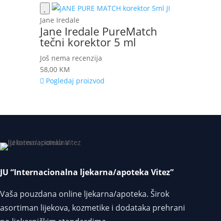
Jane Iredale
Jane Iredale PureMatch
tečni korektor 5 ml
Još nema recenzija
58,00
KM
Pogledaj proizvod
JU “Internacionalna ljekarna/apoteka Vitez”
Vaša pouzdana online ljekarna/apoteka. Širok
asortiman lijekova, kozmetike i dodataka prehrani