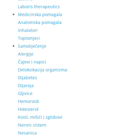
Laboris therapeutics
Medicinska pomagala
Anatomska pomagala
Inhalatori
Toplomjeri
Samoliječenje
Alergije
Čajevi i napici
Detoksikacija organizma
Dijabetes
Dijareja
Gljivice
Hemoroidi
Holesterol
Kosti, mišići i zglobovi
Nervni sistem
Nesanica