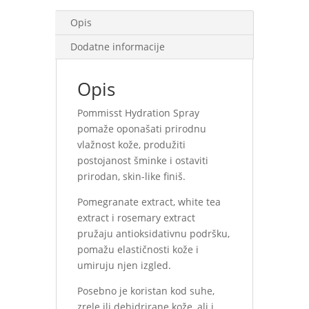
Opis
Dodatne informacije
Opis
Pommisst Hydration Spray
pomaže oponašati prirodnu
vlažnost kože, produžiti
postojanost šminke i ostaviti
prirodan, skin-like finiš.
Pomegranate extract, white tea
extract i rosemary extract
pružaju antioksidativnu podršku,
pomažu elastičnosti kože i
umiruju njen izgled.
Posebno je koristan kod suhe,
zrele ili dehidrirane kože, ali i