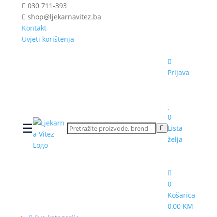
030 711-393
shop@ljekarnavitez.ba
Kontakt
Uvjeti korištenja
Prijava
0
☰
Lista
želja
0
Košarica
0,00 KM