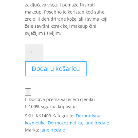
zaključava vlagu i pomaže fiksirati
makeup. Posebno je koristan kod suhe,
zrele ili dehidrirane kože, ali i svima koji
žele završni korak koji makeup čini
svježijim i življim.
Jane
Iredale
Pommisst
Dodaj u košaricu
Hydration
sprej
90
ml
količina
Dostava prema važećem cjeniku
100% sigurna kupovina
SKU:
KK1409
Kategorije:
Dekorativna
kozmetika
,
Dermokozmetika
,
Jane Iredale
Marka:
Jane Iredale