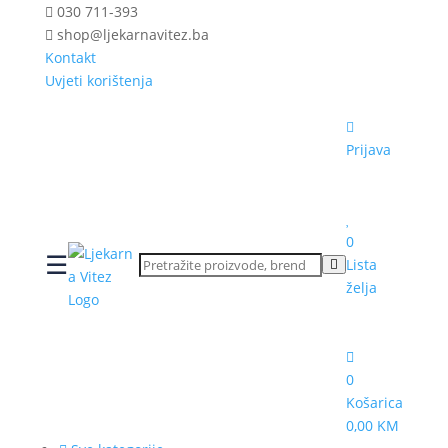
030 711-393
shop@ljekarnavitez.ba
Kontakt
Uvjeti korištenja
Prijava
0
☰
Lista
želja
0
Košarica
0,00 KM