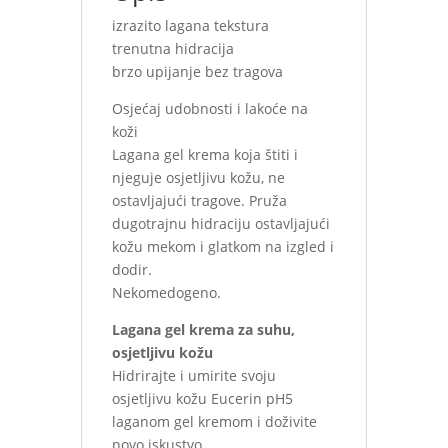
izrazito lagana tekstura
trenutna hidracija
brzo upijanje bez tragova
Osjećaj udobnosti i lakoće na
koži
Lagana gel krema koja štiti i
njeguje osjetljivu kožu, ne
ostavljajući tragove. Pruža
dugotrajnu hidraciju ostavljajući
kožu mekom i glatkom na izgled i
dodir.
Nekomedogeno.
Lagana gel krema za suhu,
osjetljivu kožu
Hidrirajte i umirite svoju
osjetljivu kožu Eucerin pH5
laganom gel kremom i doživite
novo iskustvo.