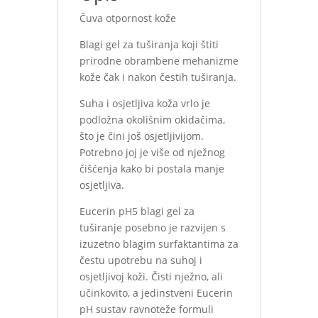
Čuva otpornost kože
Blagi gel za tuširanja koji štiti
prirodne obrambene mehanizme
kože čak i nakon čestih tuširanja.
Suha i osjetljiva koža vrlo je
podložna okolišnim okidačima,
što je čini još osjetljivijom.
Potrebno joj je više od nježnog
čišćenja kako bi postala manje
osjetljiva.
Eucerin pH5 blagi gel za
tuširanje posebno je razvijen s
izuzetno blagim surfaktantima za
čestu upotrebu na suhoj i
osjetljivoj koži. Čisti nježno, ali
učinkovito, a jedinstveni Eucerin
pH sustav ravnoteže formuli