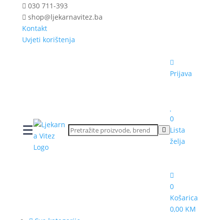
030 711-393
shop@ljekarnavitez.ba
Kontakt
Uvjeti korištenja
Prijava
0
☰
Lista
želja
0
Košarica
0,00 KM