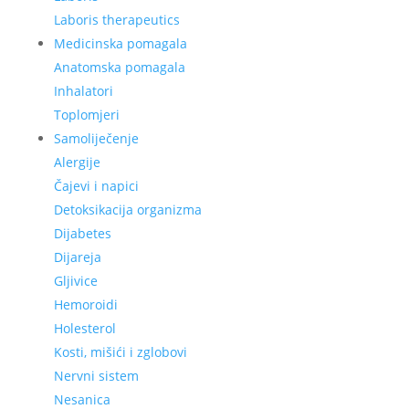
Laboris therapeutics
Medicinska pomagala
Anatomska pomagala
Inhalatori
Toplomjeri
Samoliječenje
Alergije
Čajevi i napici
Detoksikacija organizma
Dijabetes
Dijareja
Gljivice
Hemoroidi
Holesterol
Kosti, mišići i zglobovi
Nervni sistem
Nesanica