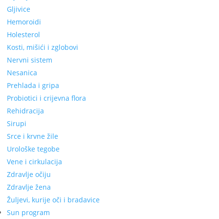
Gljivice
Hemoroidi
Holesterol
Kosti, mišići i zglobovi
Nervni sistem
Nesanica
Prehlada i gripa
Probiotici i crijevna flora
Rehidracija
Sirupi
Srce i krvne žile
Urološke tegobe
Vene i cirkulacija
Zdravlje očiju
Zdravlje žena
Žuljevi, kurije oči i bradavice
Sun program