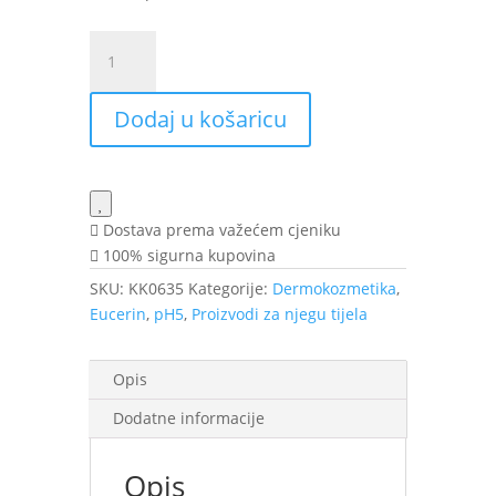
Eucerin
pH5
Soft
Dodaj u košaricu
blagi
gel
za
tuširanje
400
Dostava prema važećem cjeniku
ml
100% sigurna kupovina
količina
SKU:
KK0635
Kategorije:
Dermokozmetika
,
Eucerin
,
pH5
,
Proizvodi za njegu tijela
Opis
Dodatne informacije
Opis