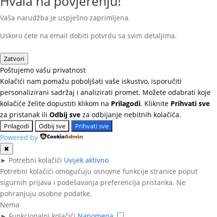
Hvala na povjerenju!
Vaša narudžba je uspješno zaprimljena.
Uskoro ćete na email dobiti potvrdu sa svim detaljima.
Zatvori
Poštujemo vašu privatnost
Kolačići nam pomažu poboljšati vaše iskustvo, isporučiti
personalizirani sadržaj i analizirati promet. Možete odabrati koje
kolačiće želite dopustiti klikom na
Prilagodi
. Kliknite
Prihvati sve
za pristanak ili
Odbij sve
za odbijanje nebitnih kolačića.
Prilagodi
Odbij sve
Prihvati sve
Powered by
✖
►
Potrebni kolačići
Uvijek aktivno
Potrebni kolačići omogućuju osnovne funkcije stranice poput
sigurnih prijava i podešavanja preferencija pristanka. Ne
pohranjuju osobne podatke.
Nema
►
Funkcionalni kolačići
Napomena