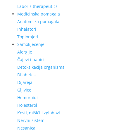
Laboris therapeutics
Medicinska pomagala
Anatomska pomagala
Inhalatori
Toplomjeri
Samoliječenje
Alergije
Čajevi i napici
Detoksikacija organizma
Dijabetes
Dijareja
Gljivice
Hemoroidi
Holesterol
Kosti, mišići i zglobovi
Nervni sistem
Nesanica