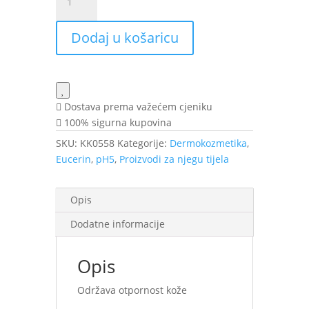
pH5
ulje
Dodaj u košaricu
za
tuširanje
400
ml
količina
Dostava prema važećem cjeniku
100% sigurna kupovina
SKU:
KK0558
Kategorije:
Dermokozmetika
,
Eucerin
,
pH5
,
Proizvodi za njegu tijela
Opis
Dodatne informacije
Opis
Održava otpornost kože