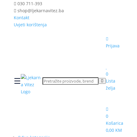
030 711-393
shop@ljekarnavitez.ba
Kontakt
Uvjeti korištenja
Prijava
0
☰
Lista
želja
0
Košarica
0,00 KM