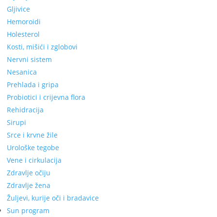
Gljivice
Hemoroidi
Holesterol
Kosti, mišići i zglobovi
Nervni sistem
Nesanica
Prehlada i gripa
Probiotici i crijevna flora
Rehidracija
Sirupi
Srce i krvne žile
Urološke tegobe
Vene i cirkulacija
Zdravlje očiju
Zdravlje žena
Žuljevi, kurije oči i bradavice
Sun program