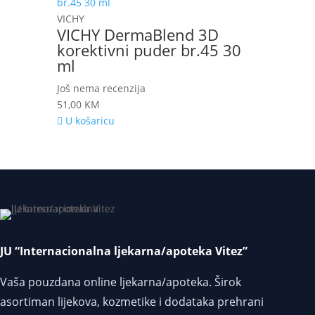
VICHY
VICHY DermaBlend 3D
korektivni puder br.45 30
ml
Još nema recenzija
51,00
KM
U košaricu
JU “Internacionalna ljekarna/apoteka Vitez”
Vaša pouzdana online ljekarna/apoteka. Širok
asortiman lijekova, kozmetike i dodataka prehrani