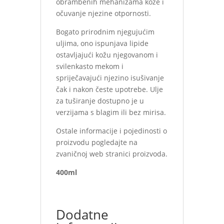
obrambenih mehanizama kože i
očuvanje njezine otpornosti.
Bogato prirodnim njegujućim
uljima, ono ispunjava lipide
ostavljajući kožu njegovanom i
svilenkasto mekom i
spriječavajući njezino isušivanje
čak i nakon česte upotrebe. Ulje
za tuširanje dostupno je u
verzijama s blagim ili bez mirisa.
Ostale informacije i pojedinosti o
proizvodu pogledajte na
zvaničnoj web stranici proizvoda.
400ml
Dodatne