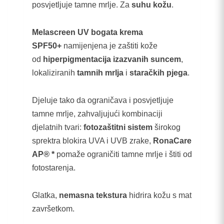
posvjetljuje tamne mrlje. Za
suhu kožu
.
Melascreen UV bogata krema
SPF50+
namijenjena je zaštiti kože
od
hiperpigmentacija izazvanih suncem
,
lokaliziranih
tamnih mrlja
i
staračkih pjega
.
Djeluje tako da ograničava i posvjetljuje
tamne mrlje, zahvaljujući kombinaciji
djelatnih tvari:
fotozaštitni sistem
širokog
sprektra blokira UVA i UVB zrake,
RonaCare
AP
®
*
pomaže ograničiti tamne mrlje i štiti od
fotostarenja.
Glatka,
nemasna tekstura
hidrira kožu s mat
završetkom.