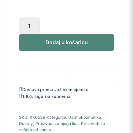
Ducray
Melascreen
bogata
krema
Dodaj u košaricu
SPF
50+
40
ml
količina
Dostava prema važećem cjeniku
100% sigurna kupovina
SKU:
KK0539
Kategorije:
Dermokozmetika
,
Ducray
,
Proizvodi za njegu lica
,
Proizvodi za
zaštitu od sunca