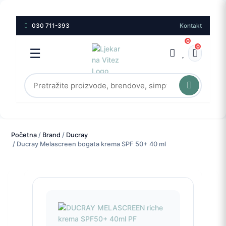
030 711-393
Kontakt
0
0
☰
Početna
/
Brand
/
Ducray
/ Ducray Melascreen bogata krema SPF 50+ 40 ml