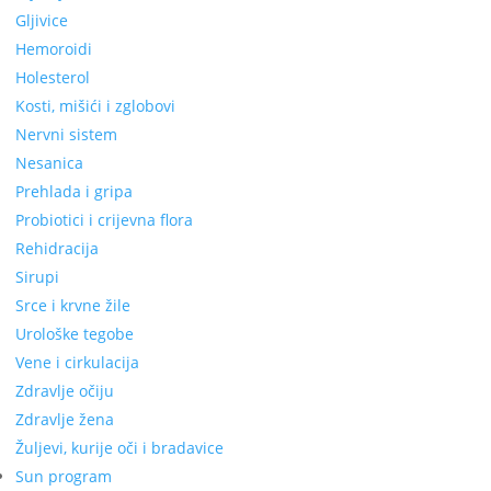
Gljivice
Hemoroidi
Holesterol
Kosti, mišići i zglobovi
Nervni sistem
Nesanica
Prehlada i gripa
Probiotici i crijevna flora
Rehidracija
Sirupi
Srce i krvne žile
Urološke tegobe
Vene i cirkulacija
Zdravlje očiju
Zdravlje žena
Žuljevi, kurije oči i bradavice
Sun program