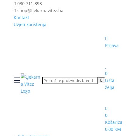
030 711-393
shop@ljekarnavitez.ba
Kontakt
Uvjeti korištenja
Prijava
0
☰
Lista
želja
0
Košarica
0,00 KM