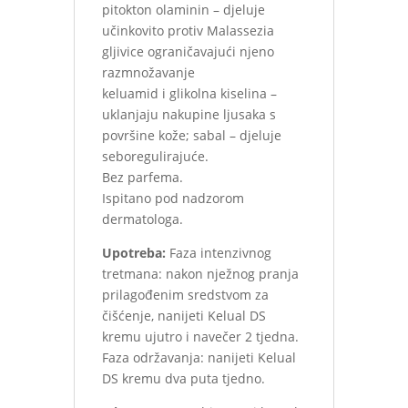
pitokton olaminin – djeluje
učinkovito protiv Malassezia
gljivice ograničavajući njeno
razmnožavanje
keluamid i glikolna kiselina –
uklanjaju nakupine ljusaka s
površine kože; sabal – djeluje
seboregulirajuće.
Bez parfema.
Ispitano pod nadzorom
dermatologa.
Upotreba:
Faza intenzivnog
tretmana: nakon nježnog pranja
prilagođenim sredstvom za
čišćenje, nanijeti Kelual DS
kremu ujutro i navečer 2 tjedna.
Faza održavanja: nanijeti Kelual
DS kremu dva puta tjedno.