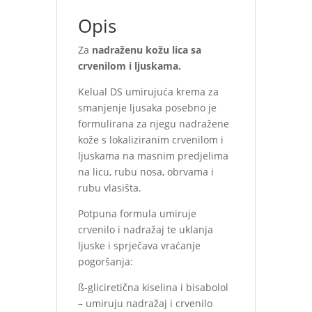
Opis
Za
nadraženu kožu lica sa
crvenilom i ljuskama.
Kelual DS umirujuća krema za
smanjenje ljusaka posebno je
formulirana za njegu nadražene
kože s lokaliziranim crvenilom i
ljuskama na masnim predjelima
na licu, rubu nosa, obrvama i
rubu vlasišta.
Potpuna formula umiruje
crvenilo i nadražaj te uklanja
ljuske i sprječava vraćanje
pogoršanja:
ß-gliciretična kiselina i bisabolol
– umiruju nadražaj i crvenilo