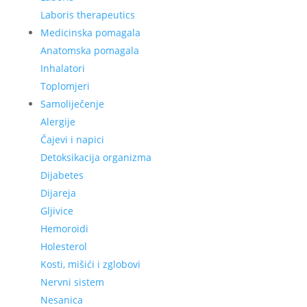
Laboris therapeutics
Medicinska pomagala
Anatomska pomagala
Inhalatori
Toplomjeri
Samoliječenje
Alergije
Čajevi i napici
Detoksikacija organizma
Dijabetes
Dijareja
Gljivice
Hemoroidi
Holesterol
Kosti, mišići i zglobovi
Nervni sistem
Nesanica