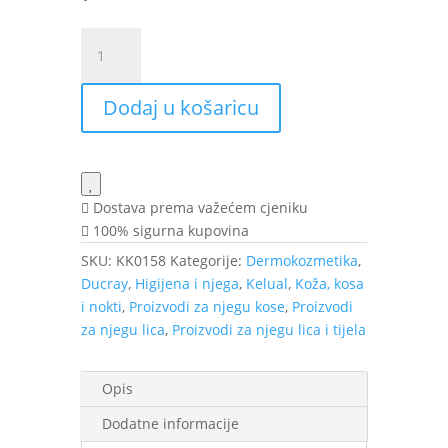
Ducray
Kelual
DS
Dodaj u košaricu
krema
za
smanjenje
ljusaka
40
Dostava prema važećem cjeniku
ml
100% sigurna kupovina
količina
SKU:
KK0158
Kategorije:
Dermokozmetika
,
Ducray
,
Higijena i njega
,
Kelual
,
Koža, kosa
i nokti
,
Proizvodi za njegu kose
,
Proizvodi
za njegu lica
,
Proizvodi za njegu lica i tijela
Opis
Dodatne informacije