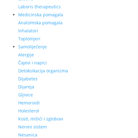
Laboris therapeutics
Medicinska pomagala
Anatomska pomagala
Inhalatori
Toplomjeri
Samoliječenje
Alergije
Čajevi i napici
Detoksikacija organizma
Dijabetes
Dijareja
Gljivice
Hemoroidi
Holesterol
Kosti, mišići i zglobovi
Nervni sistem
Nesanica