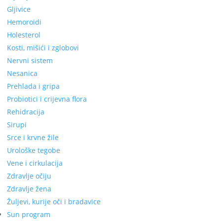
Gljivice
Hemoroidi
Holesterol
Kosti, mišići i zglobovi
Nervni sistem
Nesanica
Prehlada i gripa
Probiotici i crijevna flora
Rehidracija
Sirupi
Srce i krvne žile
Urološke tegobe
Vene i cirkulacija
Zdravlje očiju
Zdravlje žena
Žuljevi, kurije oči i bradavice
Sun program