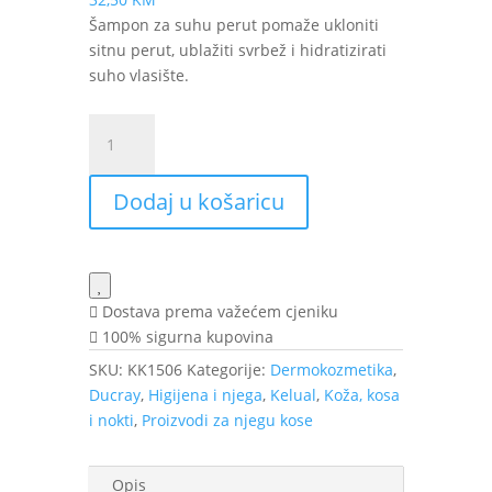
Šampon za suhu perut pomaže ukloniti
sitnu perut, ublažiti svrbež i hidratizirati
suho vlasište.
Ducray
Kelual
Squanorm
Dodaj u košaricu
šampon
za
suhu
perut
200
Dostava prema važećem cjeniku
ml
100% sigurna kupovina
količina
SKU:
KK1506
Kategorije:
Dermokozmetika
,
Ducray
,
Higijena i njega
,
Kelual
,
Koža, kosa
i nokti
,
Proizvodi za njegu kose
Opis