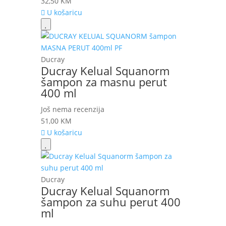
32,50
KM
U košaricu
Ducray
Ducray Kelual Squanorm
šampon za masnu perut
400 ml
Još nema recenzija
51,00
KM
U košaricu
Ducray
Ducray Kelual Squanorm
šampon za suhu perut 400
ml