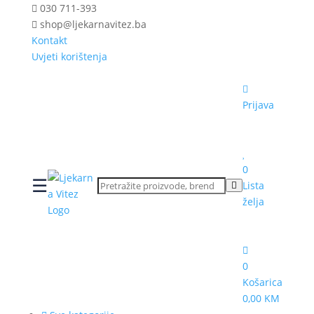
030 711-393
shop@ljekarnavitez.ba
Kontakt
Uvjeti korištenja
Prijava
0
☰
Lista
želja
0
Košarica
0,00 KM