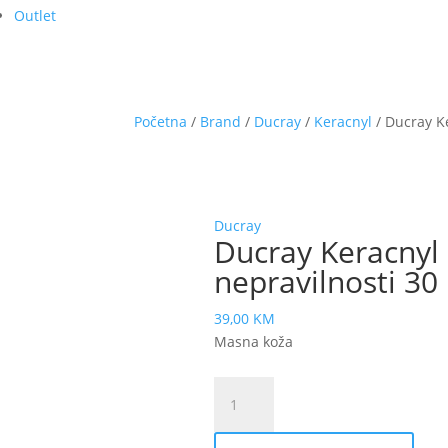
Outlet
Početna
/
Brand
/
Ducray
/
Keracnyl
/ Ducray K
Ducray
Ducray Keracnyl
nepravilnosti 30
39,00
KM
Masna koža
Ducray
Keracnyl
pp