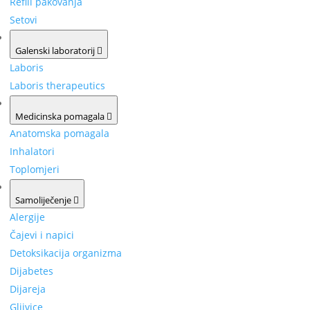
Refill pakovanja
Setovi
Galenski laboratorij
Laboris
Laboris therapeutics
Medicinska pomagala
Anatomska pomagala
Inhalatori
Toplomjeri
Samoliječenje
Alergije
Čajevi i napici
Detoksikacija organizma
Dijabetes
Dijareja
Gljivice