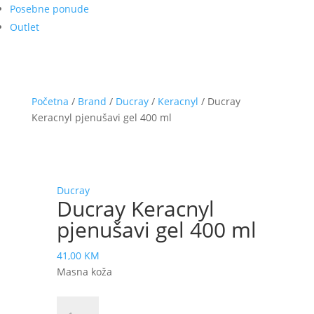
Posebne ponude
Outlet
Početna
/
Brand
/
Ducray
/
Keracnyl
/ Ducray
Keracnyl pjenušavi gel 400 ml
Ducray
Ducray Keracnyl
pjenušavi gel 400 ml
41,00
KM
Masna koža
Ducray