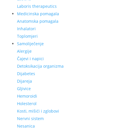
Laboris therapeutics
Medicinska pomagala
Anatomska pomagala
Inhalatori
Toplomjeri
Samoliječenje
Alergije
Čajevi i napici
Detoksikacija organizma
Dijabetes
Dijareja
Gljivice
Hemoroidi
Holesterol
Kosti, mišići i zglobovi
Nervni sistem
Nesanica