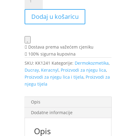
Keracnyl
pjenušavi
Dodaj u košaricu
gel
400
ml
količina
Dostava prema važećem cjeniku
100% sigurna kupovina
SKU:
KK1241
Kategorije:
Dermokozmetika
,
Ducray
,
Keracnyl
,
Proizvodi za njegu lica
,
Proizvodi za njegu lica i tijela
,
Proizvodi za
njegu tijela
Opis
Dodatne informacije
Opis