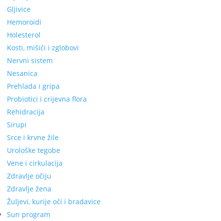
Gljivice
Hemoroidi
Holesterol
Kosti, mišići i zglobovi
Nervni sistem
Nesanica
Prehlada i gripa
Probiotici i crijevna flora
Rehidracija
Sirupi
Srce i krvne žile
Urološke tegobe
Vene i cirkulacija
Zdravlje očiju
Zdravlje žena
Žuljevi, kurije oči i bradavice
Sun program