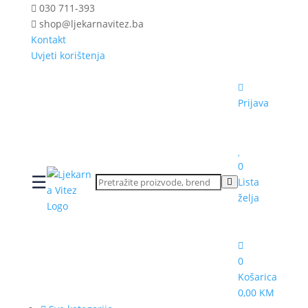
030 711-393
shop@ljekarnavitez.ba
Kontakt
Uvjeti korištenja
Prijava
0
☰
Lista
želja
0
Košarica
0,00 KM