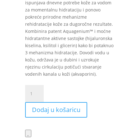
ispunjava dnevne potrebe kože za vodom
za momentalnu hidrataciju i ponovo
pokreće prirodne mehanizme
rehidratacije kože za dugoročne rezultate.
Kombinira patent Aquagenium™ i moćne
hidratantne aktivne sastojke (hijaluronska
kiselina, ksilitol i glicerin) kako bi potaknuo
3 mehanizma hidratacije. Dovodi vodu u
kožu, održava je u dubini i uzrokuje
njezinu cirkulaciju potičući stvaranje
vodenih kanala u koži (akvaporini).
Bioderma
Hydrabio
serum
Dodaj u košaricu
40
ml
količina