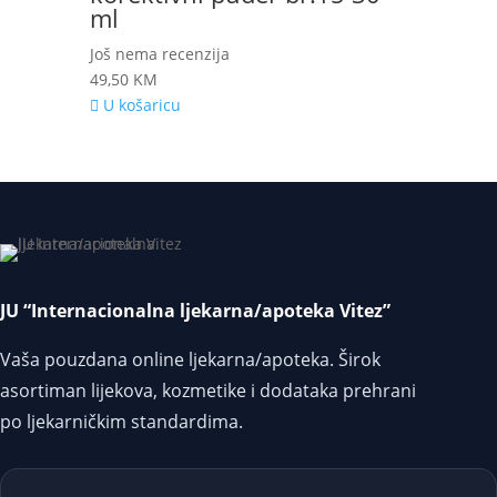
ml
Još nema recenzija
49,50
KM
U košaricu
JU “Internacionalna ljekarna/apoteka Vitez”
Vaša pouzdana online ljekarna/apoteka. Širok
asortiman lijekova, kozmetike i dodataka prehrani
po ljekarničkim standardima.