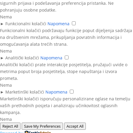
sigurnih prijava i podešavanja preferencija pristanka. Ne
pohranjuju osobne podatke.
Nema
►
Funkcionalni kolačići
Napomena
Funkcionalni kolačići podržavaju funkcije poput dijeljenja sadržaja
na društvenim mrežama, prikupljanja povratnih informacija i
omogućavanja alata trećih strana.
Nema
►
Analitički kolačići
Napomena
Analitički kolačići prate interakcije posjetitelja, pružajući uvide o
metrima poput broja posjetitelja, stope napuštanja i izvora
prometa.
Nema
►
Marketinški kolačići
Napomena
Marketinški kolačići isporučuju personalizirane oglase na temelju
vaših prethodnih posjeta i analiziraju učinkovitost oglasnih
kampanja.
Nema
Reject All
Save My Preferences
Accept All