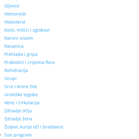
Gljivice
Hemoroidi
Holesterol
Kosti, mišići i zglobovi
Nervni sistem
Nesanica
Prehlada i gripa
Probiotici i crijevna flora
Rehidracija
Sirupi
Srce i krvne žile
Urološke tegobe
Vene i cirkulacija
Zdravlje očiju
Zdravlje žena
Žuljevi, kurije oči i bradavice
Sun program