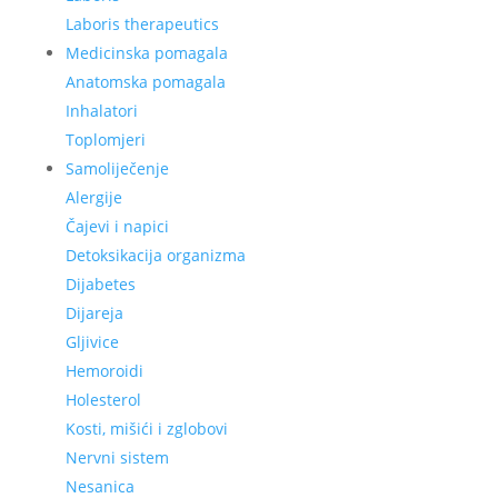
Laboris therapeutics
Medicinska pomagala
Anatomska pomagala
Inhalatori
Toplomjeri
Samoliječenje
Alergije
Čajevi i napici
Detoksikacija organizma
Dijabetes
Dijareja
Gljivice
Hemoroidi
Holesterol
Kosti, mišići i zglobovi
Nervni sistem
Nesanica