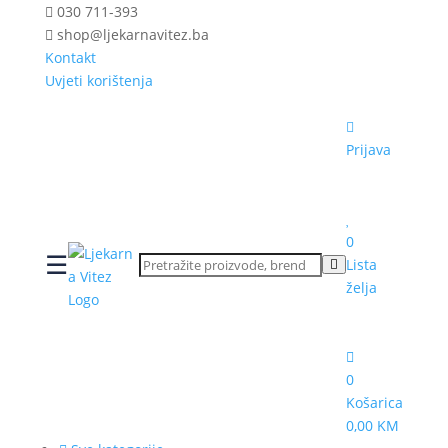
030 711-393
shop@ljekarnavitez.ba
Kontakt
Uvjeti korištenja
Prijava
0
☰
Lista
želja
0
Košarica
0,00 KM