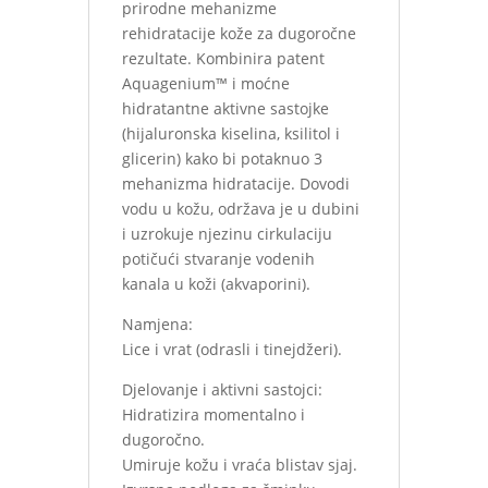
prirodne mehanizme
rehidratacije kože za dugoročne
rezultate. Kombinira patent
Aquagenium™ i moćne
hidratantne aktivne sastojke
(hijaluronska kiselina, ksilitol i
glicerin) kako bi potaknuo 3
mehanizma hidratacije. Dovodi
vodu u kožu, održava je u dubini
i uzrokuje njezinu cirkulaciju
potičući stvaranje vodenih
kanala u koži (akvaporini).
Namjena:
Lice i vrat (odrasli i tinejdžeri).
Djelovanje i aktivni sastojci:
Hidratizira momentalno i
dugoročno.
Umiruje kožu i vraća blistav sjaj.