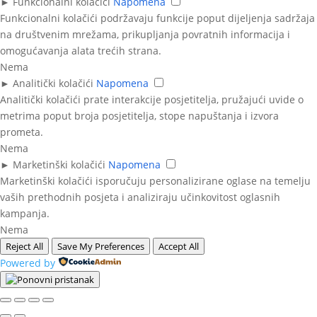
►
Funkcionalni kolačići
Napomena
Funkcionalni kolačići podržavaju funkcije poput dijeljenja sadržaja
na društvenim mrežama, prikupljanja povratnih informacija i
omogućavanja alata trećih strana.
Nema
►
Analitički kolačići
Napomena
Analitički kolačići prate interakcije posjetitelja, pružajući uvide o
metrima poput broja posjetitelja, stope napuštanja i izvora
prometa.
Nema
►
Marketinški kolačići
Napomena
Marketinški kolačići isporučuju personalizirane oglase na temelju
vaših prethodnih posjeta i analiziraju učinkovitost oglasnih
kampanja.
Nema
Reject All
Save My Preferences
Accept All
Powered by