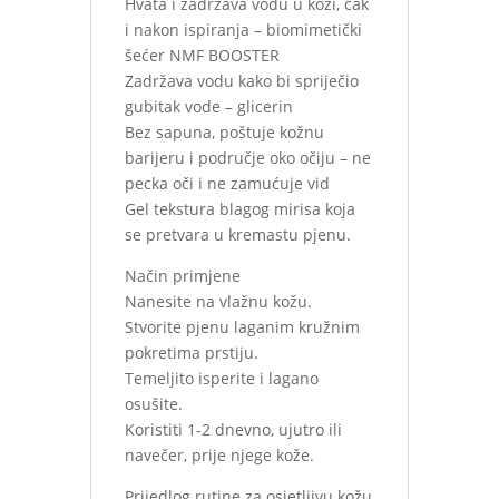
Hvata i zadržava vodu u koži, čak
i nakon ispiranja – biomimetički
šećer NMF BOOSTER
Zadržava vodu kako bi spriječio
gubitak vode – glicerin
Bez sapuna, poštuje kožnu
barijeru i područje oko očiju – ne
pecka oči i ne zamućuje vid
Gel tekstura blagog mirisa koja
se pretvara u kremastu pjenu.
Način primjene
Nanesite na vlažnu kožu.
Stvorite pjenu laganim kružnim
pokretima prstiju.
Temeljito isperite i lagano
osušite.
Koristiti 1-2 dnevno, ujutro ili
navečer, prije njege kože.
Prijedlog rutine za osjetljivu kožu