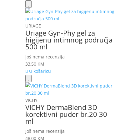
URIAGE
Uriage Gyn-Phy gel za
higijenu intimnog područja
500 ml
Još nema recenzija
33,50
KM
U košaricu
VICHY
VICHY DermaBlend 3D
korektivni puder br.20 30
ml
Još nema recenzija
48,00
KM