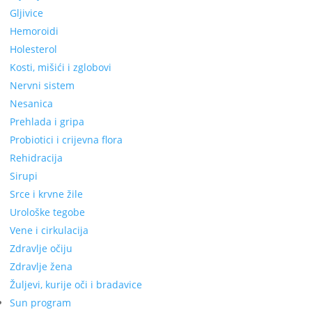
Gljivice
Hemoroidi
Holesterol
Kosti, mišići i zglobovi
Nervni sistem
Nesanica
Prehlada i gripa
Probiotici i crijevna flora
Rehidracija
Sirupi
Srce i krvne žile
Urološke tegobe
Vene i cirkulacija
Zdravlje očiju
Zdravlje žena
Žuljevi, kurije oči i bradavice
Sun program