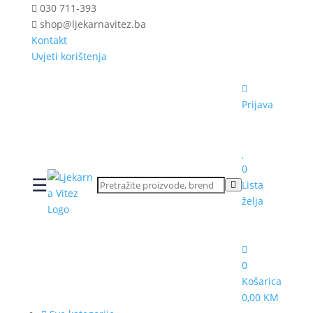
030 711-393
shop@ljekarnavitez.ba
Kontakt
Uvjeti korištenja
Prijava
0
☰
Lista
želja
0
Košarica
0,00 KM