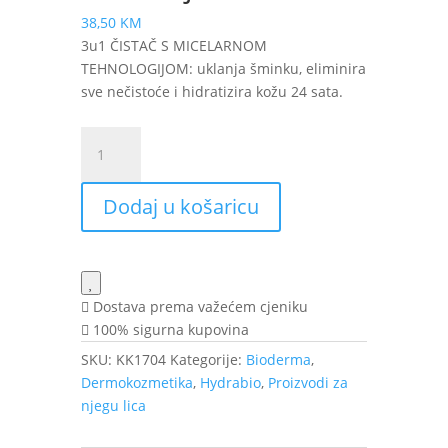
38,50
KM
3u1 ČISTAČ S MICELARNOM
TEHNOLOGIJOM: uklanja šminku, eliminira
sve nečistoće i hidratizira kožu 24 sata.
Bioderma
Hydrabio
Gel
Dodaj u košaricu
Moussant
pjenušavi
gel
za
umivanje
Dostava prema važećem cjeniku
400
100% sigurna kupovina
ml
SKU:
KK1704
Kategorije:
Bioderma
,
količina
Dermokozmetika
,
Hydrabio
,
Proizvodi za
njegu lica