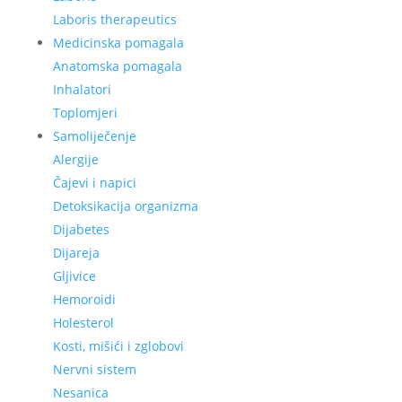
Laboris therapeutics
Medicinska pomagala
Anatomska pomagala
Inhalatori
Toplomjeri
Samoliječenje
Alergije
Čajevi i napici
Detoksikacija organizma
Dijabetes
Dijareja
Gljivice
Hemoroidi
Holesterol
Kosti, mišići i zglobovi
Nervni sistem
Nesanica