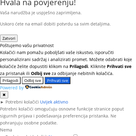
Hvala na povjerenju!
Vaša narudžba je uspješno zaprimljena.
Uskoro ćete na email dobiti potvrdu sa svim detaljima.
Zatvori
Poštujemo vašu privatnost
Kolačići nam pomažu poboljšati vaše iskustvo, isporučiti
personalizirani sadržaj i analizirati promet. Možete odabrati koje
kolačiće želite dopustiti klikom na
Prilagodi
. Kliknite
Prihvati sve
za pristanak ili
Odbij sve
za odbijanje nebitnih kolačića.
Prilagodi
Odbij sve
Prihvati sve
Powered by
✖
►
Potrebni kolačići
Uvijek aktivno
Potrebni kolačići omogućuju osnovne funkcije stranice poput
sigurnih prijava i podešavanja preferencija pristanka. Ne
pohranjuju osobne podatke.
Nema