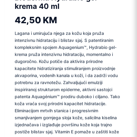
krema 40 ml
42,50
KM
Lagana i umirujuća njega za kožu koja pruža
intenzivnu hidrataciju i blistav sjaj. S patentiranim
kompleksnim spojem Aquagenium™, Hydrabio gel-
krema pruža intenzivnu hidrataciju, momentalno i
dugoročno. Kožu potiče da aktivira prirodne
kapacitete hidratiziranja stimuliranjem proizvodnje
akvaporina, vodenih kanala u koži, i da zadrži vodu
potrebnu za ravnotežu. Zahvaljujući emulziji
inspiriranoj strukturom epiderme, aktivni sastojci
patenta Aquagénium™ prodiru duboko i ciljano. Tako
koža vraća svoj prirodni kapacitet hidratacije.
Eliminacijom mrtvih stanica i progresivnim
smanjivanjem gornjega sloja kože, salicilna kiselina
izjednačava i izglađuje površinu kože koja trajno
postiže blistav sjaj. Vitamin E pomaže u zaštiti kože