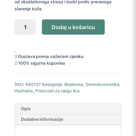
od oksidativnoga stresa i borbi protiv preranoga
starenja kože.
Bioderma
Dodaj u košaricu
Hydrabio
gel-
krema
40
ml
Dostava prema važećem cjeniku
količina
100% sigurna kupovina
SKU:
KK0727
Kategorije:
Bioderma
,
Dermokozmetika
,
Hydrabio
,
Proizvodi za njegu lica
Opis
Dodatne informacije