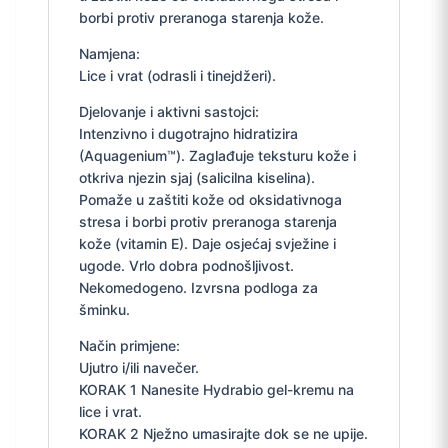
borbi protiv preranoga starenja kože.
Namjena:
Lice i vrat (odrasli i tinejdžeri).
Djelovanje i aktivni sastojci:
Intenzivno i dugotrajno hidratizira
(Aquagenium™). Zaglađuje teksturu kože i
otkriva njezin sjaj (salicilna kiselina).
Pomaže u zaštiti kože od oksidativnoga
stresa i borbi protiv preranoga starenja
kože (vitamin E). Daje osjećaj svježine i
ugode. Vrlo dobra podnošljivost.
Nekomedogeno. Izvrsna podloga za
šminku.
Način primjene:
Ujutro i/ili navečer.
KORAK 1 Nanesite Hydrabio gel-kremu na
lice i vrat.
KORAK 2 Nježno umasirajte dok se ne upije.