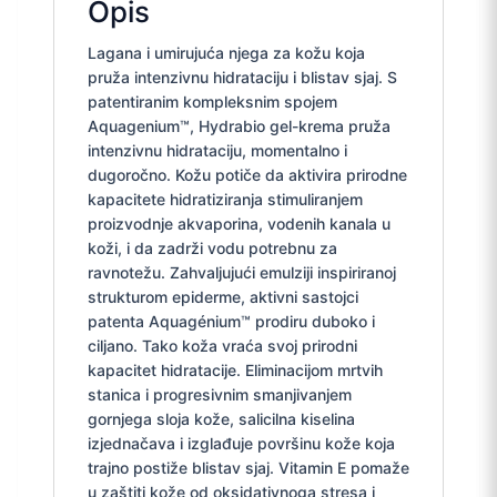
Opis
Lagana i umirujuća njega za kožu koja
pruža intenzivnu hidrataciju i blistav sjaj. S
patentiranim kompleksnim spojem
Aquagenium™, Hydrabio gel-krema pruža
intenzivnu hidrataciju, momentalno i
dugoročno. Kožu potiče da aktivira prirodne
kapacitete hidratiziranja stimuliranjem
proizvodnje akvaporina, vodenih kanala u
koži, i da zadrži vodu potrebnu za
ravnotežu. Zahvaljujući emulziji inspiriranoj
strukturom epiderme, aktivni sastojci
patenta Aquagénium™ prodiru duboko i
ciljano. Tako koža vraća svoj prirodni
kapacitet hidratacije. Eliminacijom mrtvih
stanica i progresivnim smanjivanjem
gornjega sloja kože, salicilna kiselina
izjednačava i izglađuje površinu kože koja
trajno postiže blistav sjaj. Vitamin E pomaže
u zaštiti kože od oksidativnoga stresa i