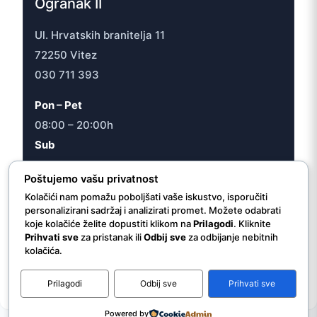
Ogranak II
Ul. Hrvatskih branitelja 11
72250 Vitez
030 711 393
Pon – Pet
08:00 – 20:00h
Sub
08:00 – 16:30h
Poštujemo vašu privatnost
Kolačići nam pomažu poboljšati vaše iskustvo, isporučiti
personalizirani sadržaj i analizirati promet. Možete odabrati
koje kolačiće želite dopustiti klikom na
Prilagodi
. Kliknite
Prihvati sve
za pristanak ili
Odbij sve
za odbijanje nebitnih
© 2026 JU “Internacionalna ljekarna/apoteka Vitez”
kolačića.
Prilagodi
Odbij sve
Prihvati sve
Powered by