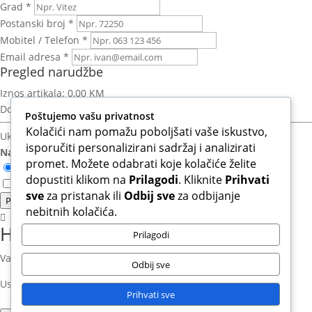
Grad *
Postanski broj *
Mobitel / Telefon *
Email adresa *
Pregled narudžbe
Iznos artikala:
0,00 KM
Dostava:
Izračun nakon unosa adrese
Poštujemo vašu privatnost
Kolačići nam pomažu poboljšati vaše iskustvo,
Ukupno za platiti:
0,00 KM
isporučiti personalizirani sadržaj i analizirati
Način plaćanja:
promet. Možete odabrati koje kolačiće želite
Otkupnina (Plaćanje pouzećem)
dopustiti klikom na
Prilagodi
. Kliknite
Prihvati
Slažem se s Uvjetima korištenja i Politikom privatnosti.*
sve
za pristanak ili
Odbij sve
za odbijanje
Potvrdi narudzbu
nebitnih kolačića.
Hvala na povjerenju!
Prilagodi
Vaša narudžba je uspješno zaprimljena.
Odbij sve
Uskoro ćete na email dobiti potvrdu sa svim detaljima.
Prihvati sve