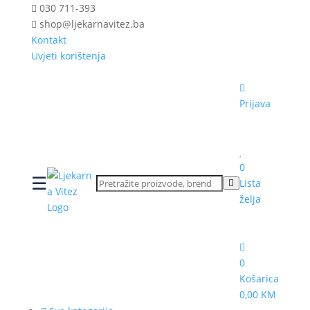
030 711-393
shop@ljekarnavitez.ba
Kontakt
Uvjeti korištenja
Prijava
0
☰
Lista
želja
0
Košarica
0,00 KM