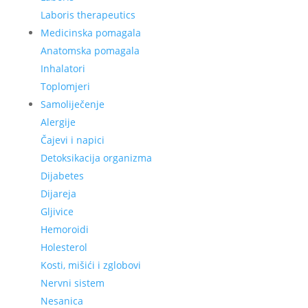
Laboris therapeutics
Medicinska pomagala
Anatomska pomagala
Inhalatori
Toplomjeri
Samoliječenje
Alergije
Čajevi i napici
Detoksikacija organizma
Dijabetes
Dijareja
Gljivice
Hemoroidi
Holesterol
Kosti, mišići i zglobovi
Nervni sistem
Nesanica