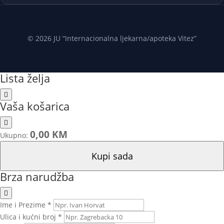
© 2026 JU “Internacionalna ljekarna/apoteka Vitez”
Lista želja
Vaša košarica
0,00 KM
Ukupno:
Kupi sada
Brza narudžba
Ime i Prezime *
Ulica i kućni broj *