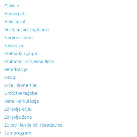
Gljivice
Hemoroidi
Holesterol
Kosti, mišići i zglobovi
Nervni sistem
Nesanica
Prehlada i gripa
Probiotici i crijevna flora
Rehidracija
Sirupi
Srce i krvne žile
Urološke tegobe
Vene i cirkulacija
Zdravlje očiju
Zdravlje žena
Žuljevi, kurije oči i bradavice
Sun program