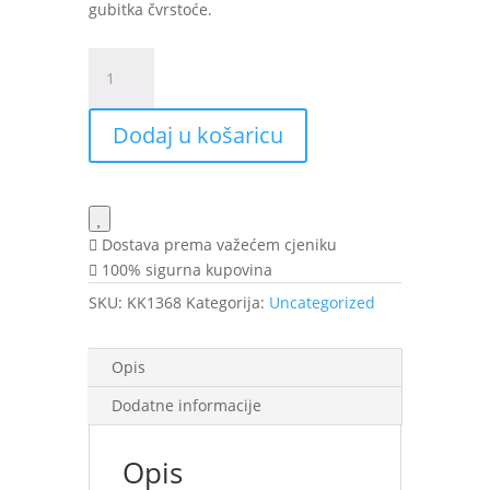
gubitka čvrstoće.
G&G
A-
Game
Dodaj u košaricu
10
serum
30ml
GG
količina
Dostava prema važećem cjeniku
100% sigurna kupovina
SKU:
KK1368
Kategorija:
Uncategorized
Opis
Dodatne informacije
Opis