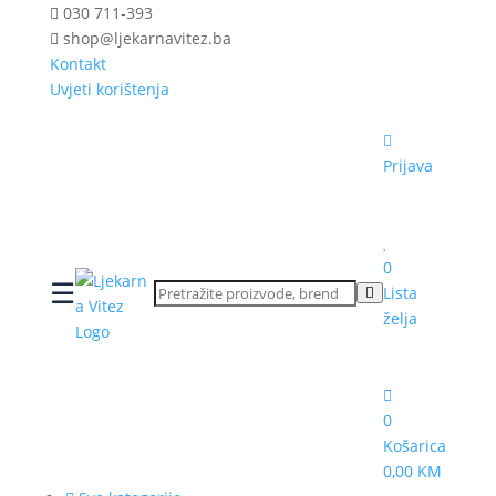
030 711-393
shop@ljekarnavitez.ba
Kontakt
Uvjeti korištenja
Prijava
0
☰
Lista
želja
0
Košarica
0,00 KM