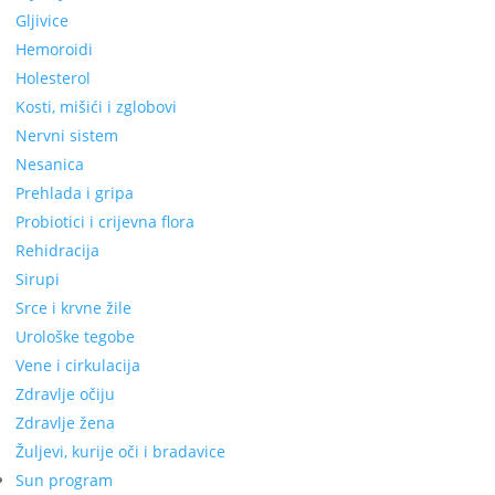
Gljivice
Hemoroidi
Holesterol
Kosti, mišići i zglobovi
Nervni sistem
Nesanica
Prehlada i gripa
Probiotici i crijevna flora
Rehidracija
Sirupi
Srce i krvne žile
Urološke tegobe
Vene i cirkulacija
Zdravlje očiju
Zdravlje žena
Žuljevi, kurije oči i bradavice
Sun program