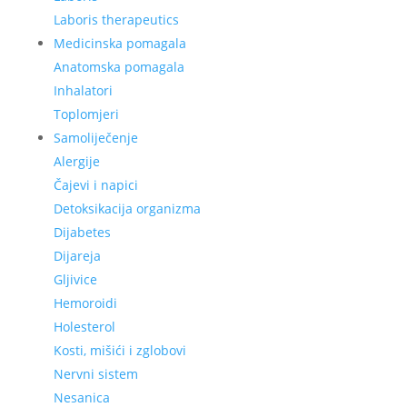
Laboris therapeutics
Medicinska pomagala
Anatomska pomagala
Inhalatori
Toplomjeri
Samoliječenje
Alergije
Čajevi i napici
Detoksikacija organizma
Dijabetes
Dijareja
Gljivice
Hemoroidi
Holesterol
Kosti, mišići i zglobovi
Nervni sistem
Nesanica