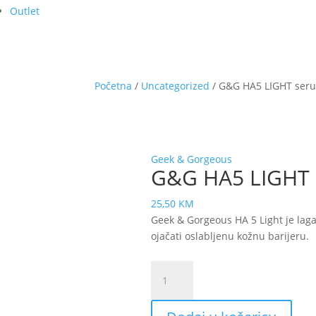
Outlet
Početna
/
Uncategorized
/ G&G HA5 LIGHT ser
Geek & Gorgeous
G&G HA5 LIGHT 
25,50
KM
Geek & Gorgeous HA 5 Light je laga
ojačati oslabljenu kožnu barijeru.
G&G
HA5
LIGHT