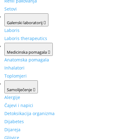
Refill pakovanja
Setovi
Galenski laboratorij
Laboris
Laboris therapeutics
Medicinska pomagala
Anatomska pomagala
Inhalatori
Toplomjeri
Samoliječenje
Alergije
Čajevi i napici
Detoksikacija organizma
Dijabetes
Dijareja
Gljivice