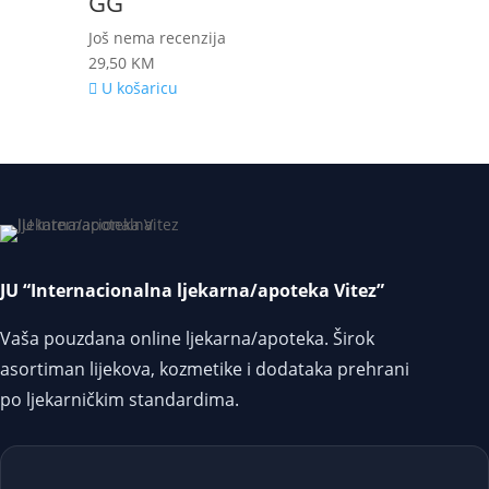
GG
Još nema recenzija
29,50
KM
U košaricu
JU “Internacionalna ljekarna/apoteka Vitez”
Vaša pouzdana online ljekarna/apoteka. Širok
asortiman lijekova, kozmetike i dodataka prehrani
po ljekarničkim standardima.