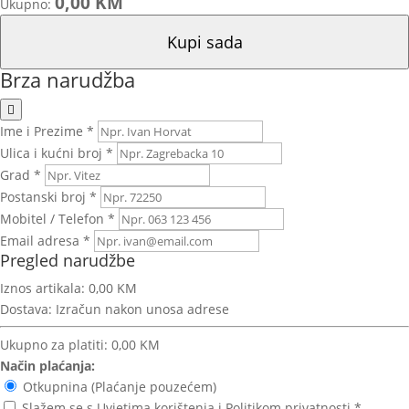
0,00 KM
Ukupno:
Kupi sada
Brza narudžba
Ime i Prezime *
Ulica i kućni broj *
Grad *
Postanski broj *
Mobitel / Telefon *
Email adresa *
Pregled narudžbe
Iznos artikala:
0,00 KM
Dostava:
Izračun nakon unosa adrese
Ukupno za platiti:
0,00 KM
Način plaćanja:
Otkupnina (Plaćanje pouzećem)
Slažem se s Uvjetima korištenja i Politikom privatnosti.*