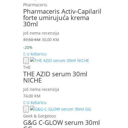
Pharmaceris
Pharmaceris Activ-Capilaril
forte umirujuća krema
30ml
Još nema recenzija
Izvorna
Trenutna
37,50
KM
30,00
KM
cijena
cijena
-20%
bila
je:
U košaricu
je:
30,00 KM.
37,50 KM.
THE
THE AZID serum 30ml
NICHE
Još nema recenzija
74,00
KM
U košaricu
Geek & Gorgeous
G&G C-GLOW serum 30ml