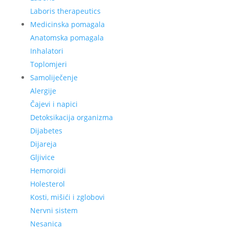
Laboris therapeutics
Medicinska pomagala
Anatomska pomagala
Inhalatori
Toplomjeri
Samoliječenje
Alergije
Čajevi i napici
Detoksikacija organizma
Dijabetes
Dijareja
Gljivice
Hemoroidi
Holesterol
Kosti, mišići i zglobovi
Nervni sistem
Nesanica