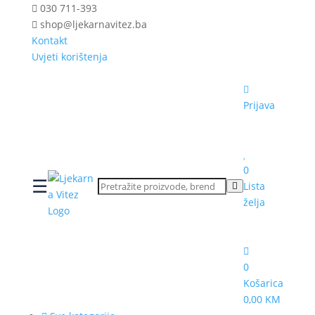
030 711-393
shop@ljekarnavitez.ba
Kontakt
Uvjeti korištenja
Prijava
0
☰
Lista
želja
0
Košarica
0,00 KM