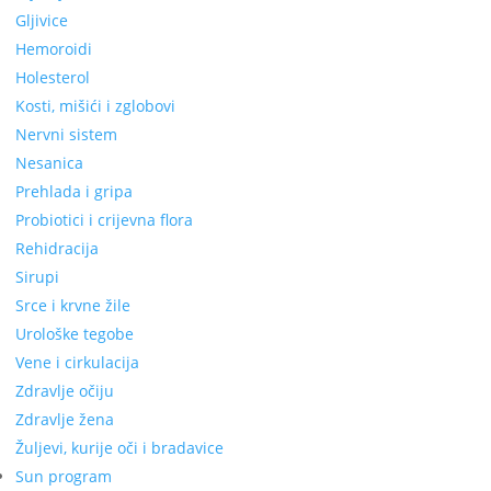
Gljivice
Hemoroidi
Holesterol
Kosti, mišići i zglobovi
Nervni sistem
Nesanica
Prehlada i gripa
Probiotici i crijevna flora
Rehidracija
Sirupi
Srce i krvne žile
Urološke tegobe
Vene i cirkulacija
Zdravlje očiju
Zdravlje žena
Žuljevi, kurije oči i bradavice
Sun program