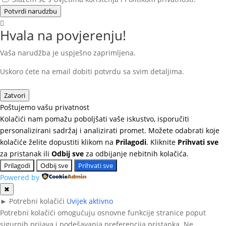
Potvrdi narudzbu
Hvala na povjerenju!
Vaša narudžba je uspješno zaprimljena.
Uskoro ćete na email dobiti potvrdu sa svim detaljima.
Zatvori
Poštujemo vašu privatnost
Kolačići nam pomažu poboljšati vaše iskustvo, isporučiti
personalizirani sadržaj i analizirati promet. Možete odabrati koje
kolačiće želite dopustiti klikom na
Prilagodi
. Kliknite
Prihvati sve
za pristanak ili
Odbij sve
za odbijanje nebitnih kolačića.
Prilagodi
Odbij sve
Prihvati sve
Powered by
✖
►
Potrebni kolačići
Uvijek aktivno
Potrebni kolačići omogućuju osnovne funkcije stranice poput
sigurnih prijava i podešavanja preferencija pristanka. Ne