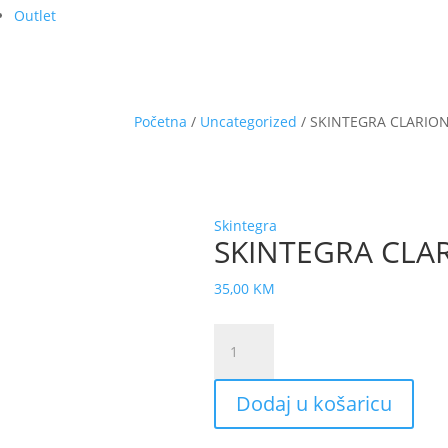
Outlet
Početna
/
Uncategorized
/ SKINTEGRA CLARION
Skintegra
SKINTEGRA CLAR
35,00
KM
SKINTEGRA
CLARION
serum
Dodaj u košaricu
30ml
SK