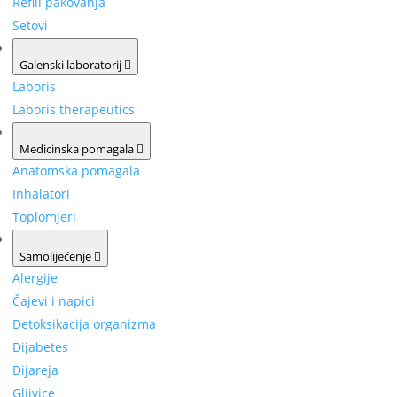
Refill pakovanja
Setovi
Galenski laboratorij
Laboris
Laboris therapeutics
Medicinska pomagala
Anatomska pomagala
Inhalatori
Toplomjeri
Samoliječenje
Alergije
Čajevi i napici
Detoksikacija organizma
Dijabetes
Dijareja
Gljivice