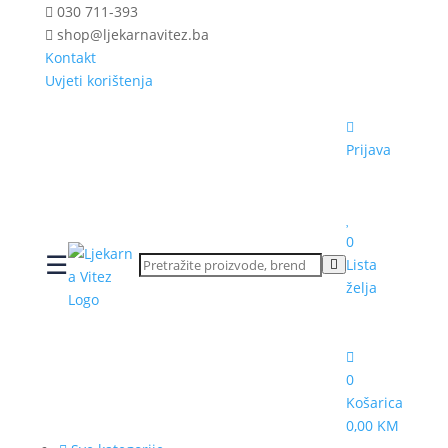
030 711-393
shop@ljekarnavitez.ba
Kontakt
Uvjeti korištenja
Prijava
0
☰
Lista
želja
0
Košarica
0,00 KM