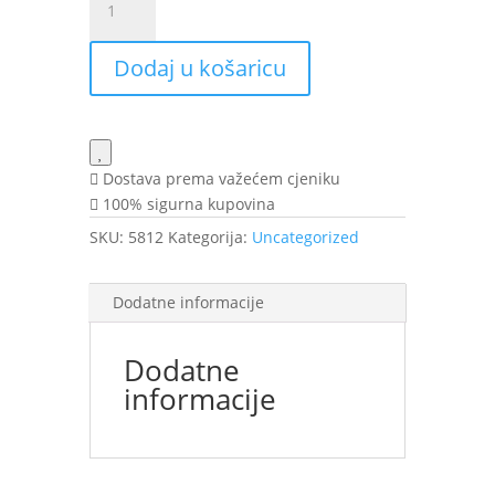
AMPHIBIAN
gel
Dodaj u košaricu
200ml
SK
količina
Dostava prema važećem cjeniku
100% sigurna kupovina
SKU:
5812
Kategorija:
Uncategorized
Dodatne informacije
Dodatne
informacije