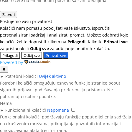
Uskoro ćete na email dobiti potvrdu sa svim detaljima.
Zatvori
Poštujemo vašu privatnost
Kolačići nam pomažu poboljšati vaše iskustvo, isporučiti
personalizirani sadržaj i analizirati promet. Možete odabrati koje
kolačiće želite dopustiti klikom na
Prilagodi
. Kliknite
Prihvati sve
za pristanak ili
Odbij sve
za odbijanje nebitnih kolačića.
Prilagodi
Odbij sve
Prihvati sve
Powered by
✖
►
Potrebni kolačići
Uvijek aktivno
Potrebni kolačići omogućuju osnovne funkcije stranice poput
sigurnih prijava i podešavanja preferencija pristanka. Ne
pohranjuju osobne podatke.
Nema
►
Funkcionalni kolačići
Napomena
Funkcionalni kolačići podržavaju funkcije poput dijeljenja sadržaja
na društvenim mrežama, prikupljanja povratnih informacija i
omogućavanja alata trećih strana.