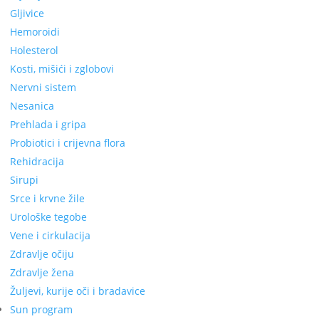
Gljivice
Hemoroidi
Holesterol
Kosti, mišići i zglobovi
Nervni sistem
Nesanica
Prehlada i gripa
Probiotici i crijevna flora
Rehidracija
Sirupi
Srce i krvne žile
Urološke tegobe
Vene i cirkulacija
Zdravlje očiju
Zdravlje žena
Žuljevi, kurije oči i bradavice
Sun program