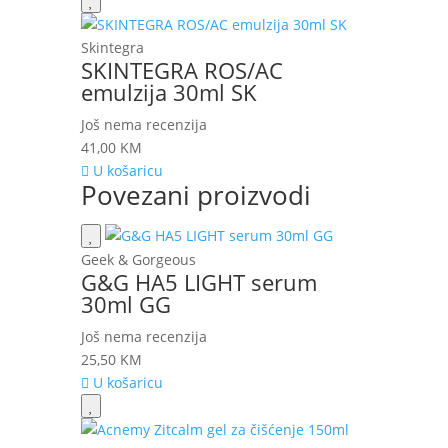
Skintegra
SKINTEGRA ROS/AC
emulzija 30ml SK
Još nema recenzija
41,00
KM
U košaricu
Povezani proizvodi
Geek & Gorgeous
G&G HA5 LIGHT serum
30ml GG
Još nema recenzija
25,50
KM
U košaricu