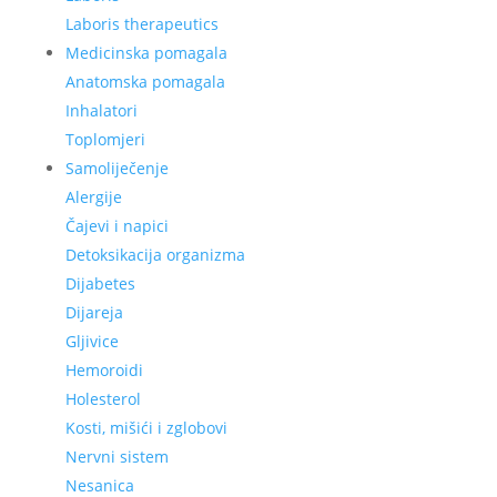
Laboris therapeutics
Medicinska pomagala
Anatomska pomagala
Inhalatori
Toplomjeri
Samoliječenje
Alergije
Čajevi i napici
Detoksikacija organizma
Dijabetes
Dijareja
Gljivice
Hemoroidi
Holesterol
Kosti, mišići i zglobovi
Nervni sistem
Nesanica