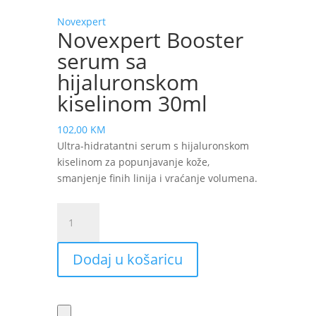
Novexpert
Novexpert Booster
serum sa
hijaluronskom
kiselinom 30ml
102,00
KM
Ultra-hidratantni serum s hijaluronskom
kiselinom za popunjavanje kože,
smanjenje finih linija i vraćanje volumena.
Novexpert
Booster
serum
Dodaj u košaricu
sa
hijaluronskom
kiselinom
30ml