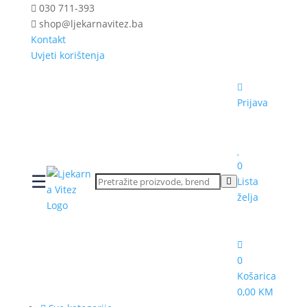
030 711-393
shop@ljekarnavitez.ba
Kontakt
Uvjeti korištenja
Prijava
0
☰
Lista
želja
0
Košarica
0,00 KM