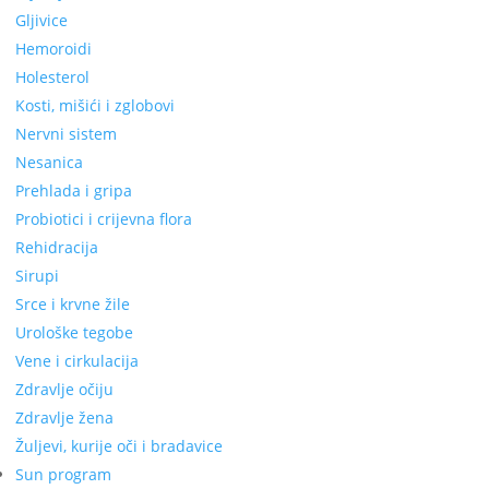
Gljivice
Hemoroidi
Holesterol
Kosti, mišići i zglobovi
Nervni sistem
Nesanica
Prehlada i gripa
Probiotici i crijevna flora
Rehidracija
Sirupi
Srce i krvne žile
Urološke tegobe
Vene i cirkulacija
Zdravlje očiju
Zdravlje žena
Žuljevi, kurije oči i bradavice
Sun program