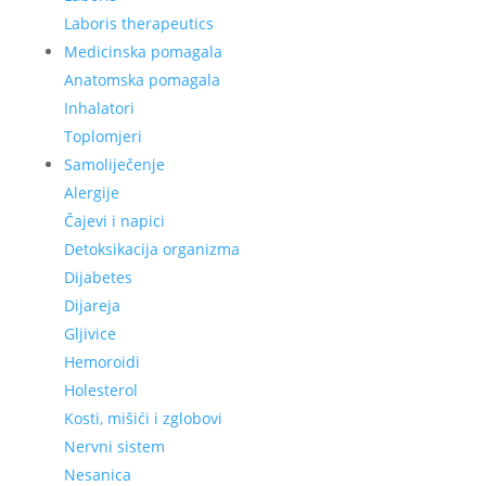
Laboris therapeutics
Medicinska pomagala
Anatomska pomagala
Inhalatori
Toplomjeri
Samoliječenje
Alergije
Čajevi i napici
Detoksikacija organizma
Dijabetes
Dijareja
Gljivice
Hemoroidi
Holesterol
Kosti, mišići i zglobovi
Nervni sistem
Nesanica