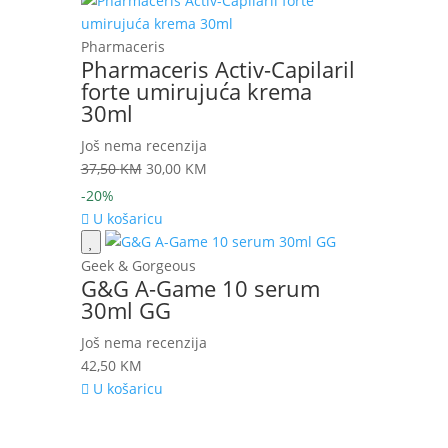
Pharmaceris
Pharmaceris Activ-Capilaril
forte umirujuća krema
30ml
Još nema recenzija
Izvorna
Trenutna
37,50
KM
30,00
KM
cijena
cijena
-20%
bila
je:
U košaricu
je:
30,00 KM.
37,50 KM.
Geek & Gorgeous
G&G A-Game 10 serum
30ml GG
Još nema recenzija
42,50
KM
U košaricu