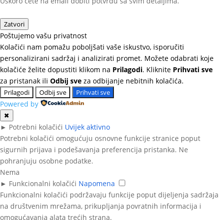
Uskoro ćete na email dobiti potvrdu sa svim detaljima.
Zatvori
Poštujemo vašu privatnost
Kolačići nam pomažu poboljšati vaše iskustvo, isporučiti
personalizirani sadržaj i analizirati promet. Možete odabrati koje
kolačiće želite dopustiti klikom na
Prilagodi
. Kliknite
Prihvati sve
za pristanak ili
Odbij sve
za odbijanje nebitnih kolačića.
Prilagodi
Odbij sve
Prihvati sve
Powered by
✖
►
Potrebni kolačići
Uvijek aktivno
Potrebni kolačići omogućuju osnovne funkcije stranice poput
sigurnih prijava i podešavanja preferencija pristanka. Ne
pohranjuju osobne podatke.
Nema
►
Funkcionalni kolačići
Napomena
Funkcionalni kolačići podržavaju funkcije poput dijeljenja sadržaja
na društvenim mrežama, prikupljanja povratnih informacija i
omogućavanja alata trećih strana.